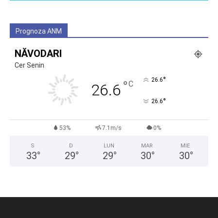
Prognoza ANM
NĂVODARI
Cer Senin
°
26.6
°
C
26.6
°
26.6
53%
7.1m/s
0%
S
D
LUN
MAR
MIE
33
°
29
°
29
°
30
°
30
°