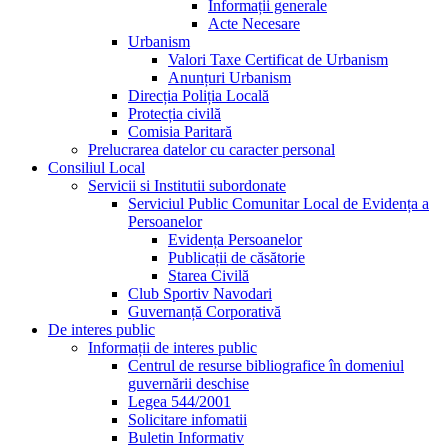
Informații generale
Acte Necesare
Urbanism
Valori Taxe Certificat de Urbanism
Anunțuri Urbanism
Direcția Poliția Locală
Protecția civilă
Comisia Paritară
Prelucrarea datelor cu caracter personal
Consiliul Local
Servicii si Institutii subordonate
Serviciul Public Comunitar Local de Evidența a
Persoanelor
Evidența Persoanelor
Publicații de căsătorie
Starea Civilă
Club Sportiv Navodari
Guvernanță Corporativă
De interes public
Informații de interes public
Centrul de resurse bibliografice în domeniul
guvernării deschise
Legea 544/2001
Solicitare infomatii
Buletin Informativ