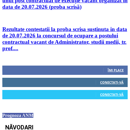
unui post contractual de execuție vacant organizat în
data de 20.07.2026 (proba scrisă)
Rezultate contestatii la proba scrisa sustinuta in data
de 20.07.2026 la concursul de ocupare a postului
contractual vacant de Administrator, studii medii, tr.
prof....
Urmăriți-ne
0
Fani
ÎMI PLACE
0
Cititori
CONECTAȚI-VĂ
0
Cititori
CONECTAȚI-VĂ
Prognoza ANM
NĂVODARI