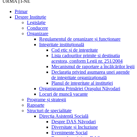
URMAȚI-NE
Primar
Despre Instituție
Legislație
Conducere
Organizare
Regulamentul de organizare și funcționare
Integritate instituțională
Cod etic și de integritate
Lista cadourilor primite si destinatia
acestora, conform Legii nr. 251/2004
Mecanismul de raportare a încălcărilor legii
Declarația privind asumarea unei agende
de integritate organizațională
Planul de integritate al instituției
Organigrama Primăriei Orașului Năvodari
Locuri de muncă vacante
Programe și strategii
Rapoarte
Structuri de specialitate
Direcția Asistență Socială
Despre DAS Năvodari
Diversitate și Incluziune
Evenimente Social