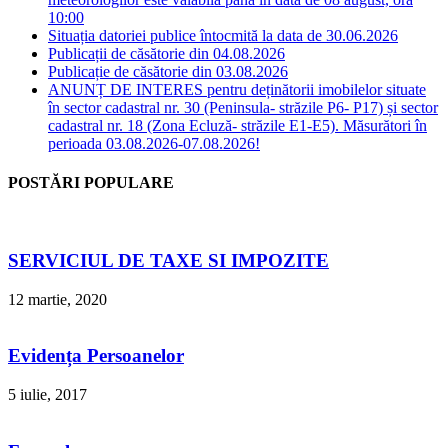
10:00
Situația datoriei publice întocmită la data de 30.06.2026
Publicații de căsătorie din 04.08.2026
Publicație de căsătorie din 03.08.2026
ANUNȚ DE INTERES pentru deținătorii imobilelor situate
în sector cadastral nr. 30 (Peninsula- străzile P6- P17) și sector
cadastral nr. 18 (Zona Ecluză- străzile E1-E5). Măsurători în
perioada 03.08.2026-07.08.2026!
POSTĂRI POPULARE
SERVICIUL DE TAXE SI IMPOZITE
12 martie, 2020
Evidența Persoanelor
5 iulie, 2017