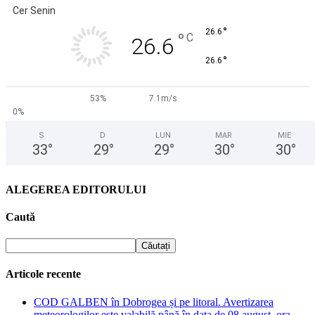
Cer Senin
°
26.6
°
C
26.6
°
26.6
53%
7.1m/s
0%
S
D
LUN
MAR
MIE
33
°
29
°
29
°
30
°
30
°
ALEGEREA EDITORULUI
Caută
Articole recente
COD GALBEN în Dobrogea și pe litoral. Avertizarea
meteorologilor este valabilă până în data de 08 august, ora