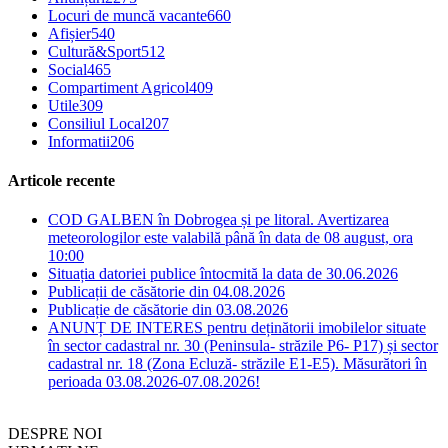
Locuri de muncă vacante
660
Afișier
540
Cultură&Sport
512
Social
465
Compartiment Agricol
409
Utile
309
Consiliul Local
207
Informatii
206
Articole recente
COD GALBEN în Dobrogea și pe litoral. Avertizarea
meteorologilor este valabilă până în data de 08 august, ora
10:00
Situația datoriei publice întocmită la data de 30.06.2026
Publicații de căsătorie din 04.08.2026
Publicație de căsătorie din 03.08.2026
ANUNȚ DE INTERES pentru deținătorii imobilelor situate
în sector cadastral nr. 30 (Peninsula- străzile P6- P17) și sector
cadastral nr. 18 (Zona Ecluză- străzile E1-E5). Măsurători în
perioada 03.08.2026-07.08.2026!
DESPRE NOI