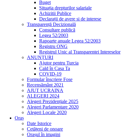
Buget
Situația drepturilor salariale
Achizitii Publice
Declarații de avere si de interese
Transparență Decizională
Consultare publică
Legea 52/2003
Rapoarte anuale Legea 52/2003
Registru ONG
Registrul Unic al Transparentei Intereselor
ANUNȚURI
Ajutor pentru Turcia
Cald în Casa Ta
COVID-19
Formular înscriere Fose
Recensământ 2021
AJUT UCRAINA
ALEGERI 2024
Alegeri Prezidențiale 2025
Alegeri Parlamentare 2020
Alegeri Locale 2020
Oraș
Date Istorice
Cetățeni de onoare
Orașul în imagini