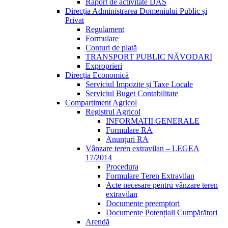
Raport de activitate DAS
Direcția Administrarea Domeniului Public și
Privat
Regulament
Formulare
Conturi de plată
TRANSPORT PUBLIC NĂVODARI
Exproprieri
Direcția Economică
Serviciul Impozite și Taxe Locale
Serviciul Buget Contabilitate
Compartiment Agricol
Registrul Agricol
INFORMATII GENERALE
Formulare RA
Anunțuri RA
Vânzare teren extravilan – LEGEA
17/2014
Procedura
Formulare Teren Extravilan
Acte necesare pentru vânzare teren
extravilan
Documente preemptori
Documente Potențiali Cumpărători
Arendă