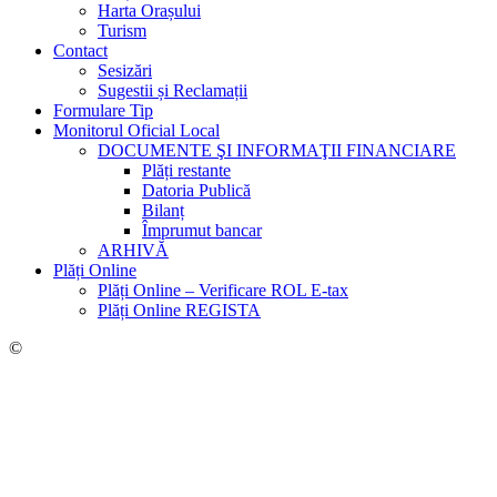
Harta Orașului
Turism
Contact
Sesizări
Sugestii și Reclamații
Formulare Tip
Monitorul Oficial Local
DOCUMENTE ŞI INFORMAŢII FINANCIARE
Plăți restante
Datoria Publică
Bilanț
Împrumut bancar
ARHIVĂ
Plăți Online
Plăți Online – Verificare ROL E-tax
Plăți Online REGISTA
©