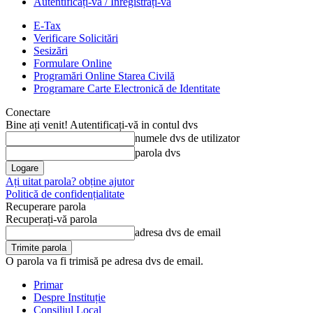
Autentificați-vă / Înregistrați-vă
E-Tax
Verificare Solicitări
Sesizări
Formulare Online
Programări Online Starea Civilă
Programare Carte Electronică de Identitate
Conectare
Bine ați venit! Autentificați-vă in contul dvs
numele dvs de utilizator
parola dvs
Ați uitat parola? obține ajutor
Politică de confidențialitate
Recuperare parola
Recuperați-vă parola
adresa dvs de email
O parola va fi trimisă pe adresa dvs de email.
Primar
Despre Instituție
Consiliul Local