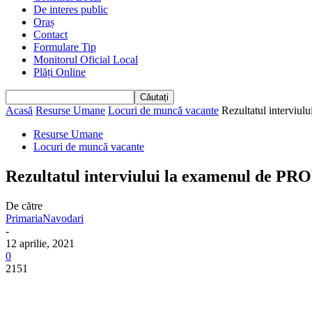
De interes public
Oraș
Contact
Formulare Tip
Monitorul Oficial Local
Plăți Online
Acasă
Resurse Umane
Locuri de muncă vacante
Rezultatul interviu
Resurse Umane
Locuri de muncă vacante
Rezultatul interviului la examenul de P
De către
PrimariaNavodari
-
12 aprilie, 2021
0
2151