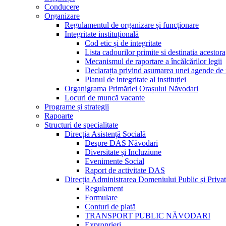
Conducere
Organizare
Regulamentul de organizare și funcționare
Integritate instituțională
Cod etic și de integritate
Lista cadourilor primite si destinatia acesto
Mecanismul de raportare a încălcărilor legii
Declarația privind asumarea unei agende de i
Planul de integritate al instituției
Organigrama Primăriei Orașului Năvodari
Locuri de muncă vacante
Programe și strategii
Rapoarte
Structuri de specialitate
Direcția Asistență Socială
Despre DAS Năvodari
Diversitate și Incluziune
Evenimente Social
Raport de activitate DAS
Direcția Administrarea Domeniului Public și Privat
Regulament
Formulare
Conturi de plată
TRANSPORT PUBLIC NĂVODARI
Exproprieri