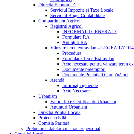
Direcția Economică
Serviciul Impozite și Taxe Locale
Serviciul Buget Contabilitate
Compartiment Agricol
Registrul Agricol
INFORMATII GENERALE
Formulare RA
Anunțuri RA
Vânzare teren extravilan – LEGEA 17/2014
Procedura
Formulare Teren Extravilan
Acte necesare pentru vânzare teren ex
Documente preemptori
Documente Potențiali Cumpărători
Arendă
Informații generale
Acte Necesare
Urbanism
Valori Taxe Certificat de Urbanism
Anunțuri Urbanism
Direcția Poliția Locală
Protecția civilă
Comisia Paritară
Prelucrarea datelor cu caracter personal
Consiliul Local