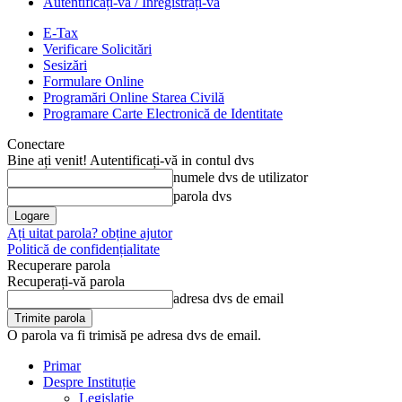
Autentificați-vă / Înregistrați-vă
E-Tax
Verificare Solicitări
Sesizări
Formulare Online
Programări Online Starea Civilă
Programare Carte Electronică de Identitate
Conectare
Bine ați venit! Autentificați-vă in contul dvs
numele dvs de utilizator
parola dvs
Ați uitat parola? obține ajutor
Politică de confidențialitate
Recuperare parola
Recuperați-vă parola
adresa dvs de email
O parola va fi trimisă pe adresa dvs de email.
Primar
Despre Instituție
Legislație