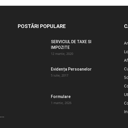
POSTĂRI POPULARE
C
SERVICIUL DE TAXE SI
A
IMPOZITE
L
12 martie, 2020
Af
C
Evidența Persoanelor
5 iulie, 2017
So
C
Ut
Formulare
Co
1 martie, 2026
In