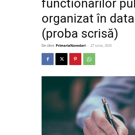
functionarilor pu
organizat în dat
(proba scrisă)
De către
PrimariaNavodari
-
27 iunie, 2025