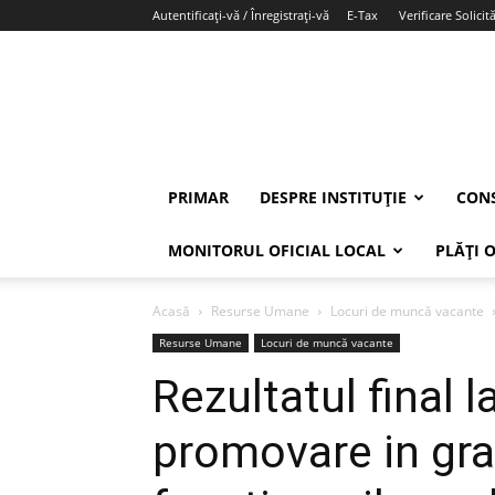
Autentificați-vă / Înregistrați-vă
E-Tax
Verificare Solicită
PRIMAR
DESPRE INSTITUȚIE
CONS
MONITORUL OFICIAL LOCAL
PLĂȚI 
Acasă
Resurse Umane
Locuri de muncă vacante
Resurse Umane
Locuri de muncă vacante
Rezultatul final 
promovare in gra