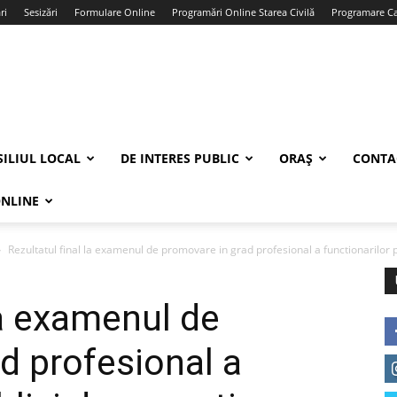
ri
Sesizări
Formulare Online
Programări Online Starea Civilă
Programare Car
ILIUL LOCAL
DE INTERES PUBLIC
ORAȘ
CONTA
ONLINE
Rezultatul final la examenul de promovare in grad profesional a functionarilor pu
la examenul de
d profesional a