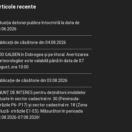
rticole recente
tuația datoriei publice întocmită la data de
.06.2026
blicații de căsătorie din 04.08.2026
D GALBEN în Dobrogea și pe litoral. Avertizarea
teorologilor este valabilă până în data de 07
gust, ora 10:00
blicație de căsătorie din 03.08.2026
UNȚ DE INTERES pentru deținătorii imobilelor
tuate în sector cadastral nr. 30 (Peninsula-
răzile P6- P17) și sector cadastral nr. 18 (Zona
luză- străzile E1-E5). Măsurători în perioada
.08.2026-07.08.2026!