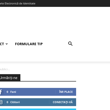
te Electronică de Identitate
CT
FORMULARE TIP
blici...
Urmăriți-ne
0
Fani
ÎMI PLACE
0
Cititori
CONECTAȚI-VĂ