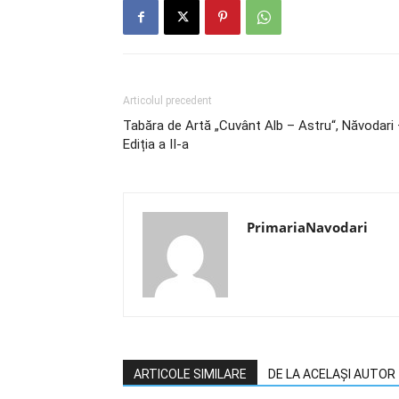
Articolul precedent
Tabăra de Artă „Cuvânt Alb – Astru“, Năvodari
Ediția a II-a
PrimariaNavodari
ARTICOLE SIMILARE
DE LA ACELAȘI AUTOR