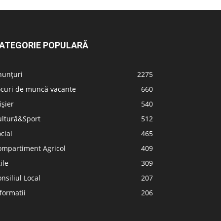
ATEGORIE POPULARĂ
nunțuri
2275
ocuri de muncă vacante
660
ișier
540
ultură&Sport
512
cial
465
ompartiment Agricol
409
ile
309
nsiliul Local
207
formatii
206