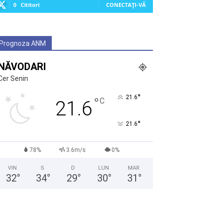
0
Cititori
CONECTAȚI-VĂ
Prognoza ANM
NĂVODARI
Cer Senin
°
21.6
°
C
21.6
°
21.6
78%
3.6m/s
0%
VIN
S
D
LUN
MAR
32
°
34
°
29
°
30
°
31
°