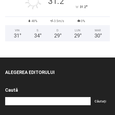
31.2
°
31.2
48%
3.5m/s
0%
VIN
S
D
LUN
MAR
31
°
34
°
29
°
29
°
30
°
ALEGEREA EDITORULUI
Caută