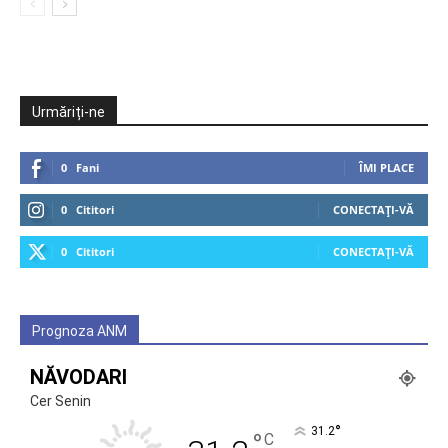
Urmăriți-ne
0
Fani
ÎMI PLACE
0
Cititori
CONECTAȚI-VĂ
0
Cititori
CONECTAȚI-VĂ
Prognoza ANM
NĂVODARI
Cer Senin
°
31.2
°
C