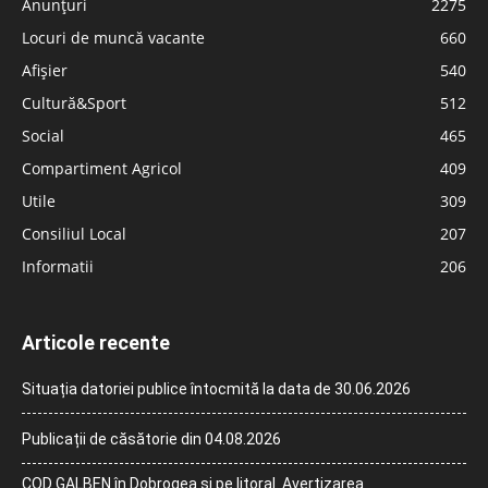
Anunțuri
2275
Locuri de muncă vacante
660
Afișier
540
Cultură&Sport
512
Social
465
Compartiment Agricol
409
Utile
309
Consiliul Local
207
Informatii
206
Articole recente
Situația datoriei publice întocmită la data de 30.06.2026
Publicații de căsătorie din 04.08.2026
COD GALBEN în Dobrogea și pe litoral. Avertizarea