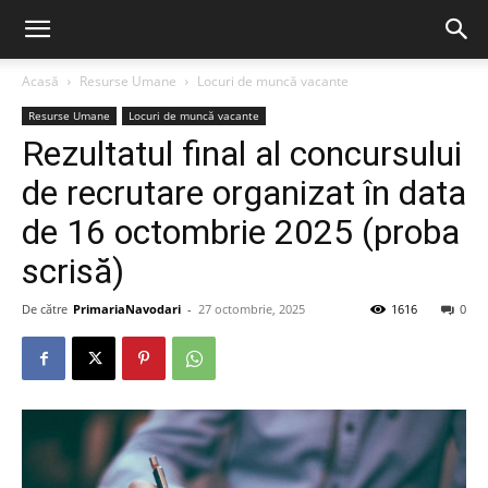
Acasă
Resurse Umane
Locuri de muncă vacante
Resurse Umane
Locuri de muncă vacante
Rezultatul final al concursului
de recrutare organizat în data
de 16 octombrie 2025 (proba
scrisă)
De către
PrimariaNavodari
-
27 octombrie, 2025
1616
0