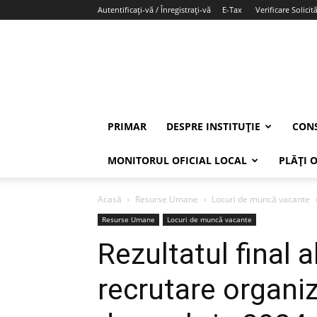
Autentificați-vă / Înregistrați-vă
E-Tax
Verificare Solicită
PRIMAR
DESPRE INSTITUȚIE
CONS
MONITORUL OFICIAL LOCAL
PLĂȚI 
Acasă
Resurse Umane
Locuri de muncă vacante
Resurse Umane
Locuri de muncă vacante
Rezultatul final 
recrutare organiz