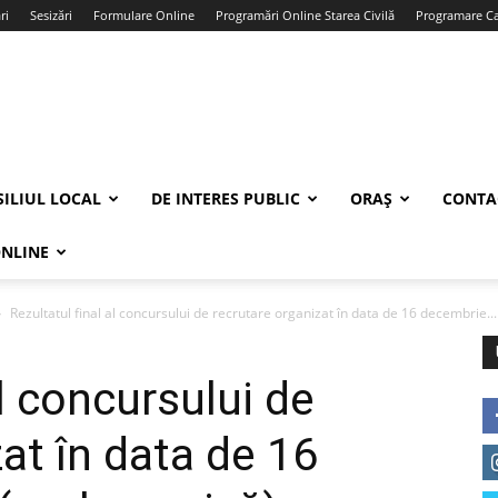
ri
Sesizări
Formulare Online
Programări Online Starea Civilă
Programare Car
ILIUL LOCAL
DE INTERES PUBLIC
ORAȘ
CONTA
ONLINE
Rezultatul final al concursului de recrutare organizat în data de 16 decembrie...
al concursului de
at în data de 16