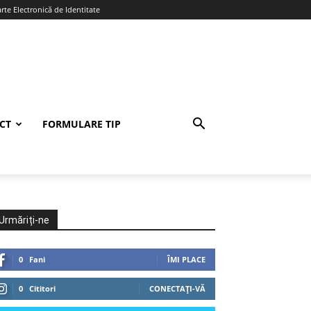
te Electronică de Identitate
CT
FORMULARE TIP
Urmăriți-ne
0
Fani
ÎMI PLACE
0
Cititori
CONECTAȚI-VĂ