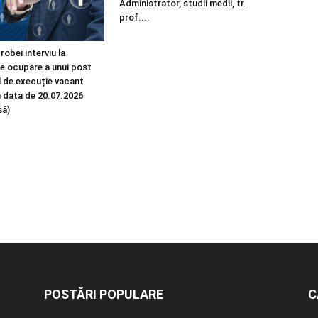
Administrator, studii medii, tr.
prof....
robei interviu la
e ocupare a unui post
 de execuție vacant
n data de 20.07.2026
să)
POSTĂRI POPULARE
C