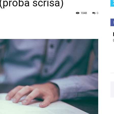
proba scrisă)
1048
0