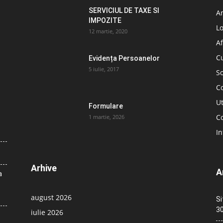
SERVICIUL DE TAXE SI
A
IMPOZITE
L
12 martie, 2020
Af
C
Evidența Persoanelor
5 iulie, 2017
So
C
Ut
Formulare
Co
1 martie, 2026
In
Arhive
A
a
august 2026
Si
30
iulie 2026