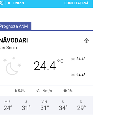
0
Cititori
CONECTAȚI-VĂ
Prognoza ANM
NĂVODARI
Cer Senin
°
24.4
°
C
24.4
°
24.4
54%
1.9m/s
0%
MIE
J
VIN
S
D
24
°
31
°
31
°
34
°
29
°