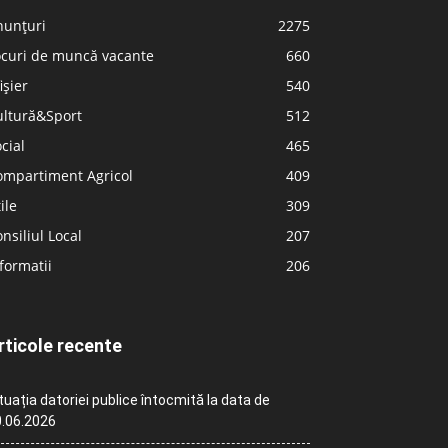
nunțuri
2275
ocuri de muncă vacante
660
ișier
540
ultură&Sport
512
cial
465
ompartiment Agricol
409
ile
309
nsiliul Local
207
formatii
206
rticole recente
tuația datoriei publice întocmită la data de
.06.2026