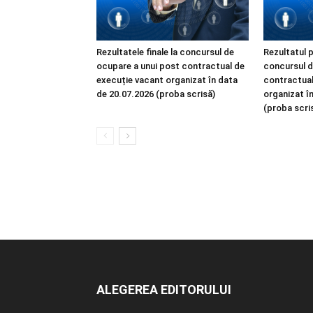
Rezultatele finale la concursul de
Rezultatul p
ocupare a unui post contractual de
concursul d
execuție vacant organizat în data
contractual
de 20.07.2026 (proba scrisă)
organizat î
(proba scri
ALEGEREA EDITORULUI