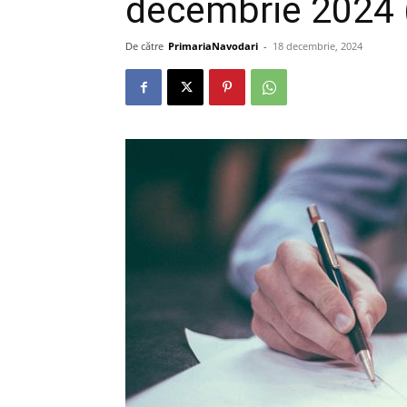
decembrie 2024 (
De către
PrimariaNavodari
-
18 decembrie, 2024