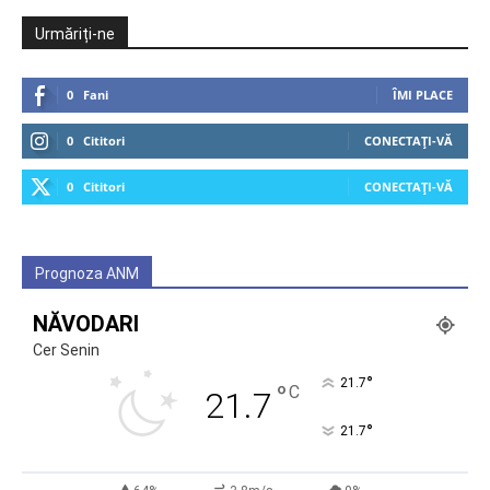
Urmăriți-ne
0
Fani
ÎMI PLACE
0
Cititori
CONECTAȚI-VĂ
0
Cititori
CONECTAȚI-VĂ
Prognoza ANM
NĂVODARI
Cer Senin
°
21.7
°
C
21.7
°
21.7