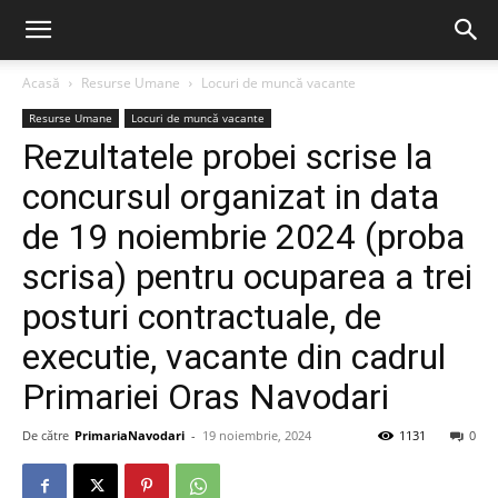
Acasă
Resurse Umane
Locuri de muncă vacante
Resurse Umane
Locuri de muncă vacante
Rezultatele probei scrise la
concursul organizat in data
de 19 noiembrie 2024 (proba
scrisa) pentru ocuparea a trei
posturi contractuale, de
executie, vacante din cadrul
Primariei Oras Navodari
De către
PrimariaNavodari
-
19 noiembrie, 2024
1131
0