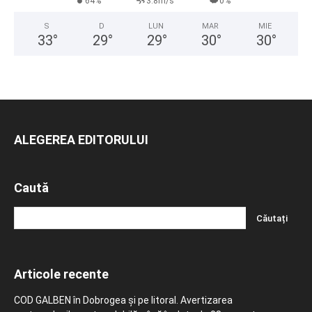
64%
3.8m/s
0%
S
D
LUN
MAR
MIE
33
°
29
°
29
°
30
°
30
°
ALEGEREA EDITORULUI
Caută
Articole recente
COD GALBEN în Dobrogea și pe litoral. Avertizarea