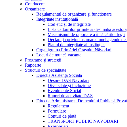
Conducere
Organizare
Regulamentul de organizare și funcționare
Integritate instituțională
Cod etic și de integritate
Lista cadourilor primite si destinatia acesto
Mecanismul de raportare a încălcărilor legii
Declarația privind asumarea unei agende de i
Planul de integritate al instituției
Organigrama Primăriei Orașului Năvodari
Locuri de muncă vacante
Programe și strategii
Rapoarte
Structuri de specialitate
Direcția Asistență Socială
Despre DAS Năvodari
Diversitate și Incluziune
Evenimente Social
Raport de activitate DAS
Direcția Administrarea Domeniului Public și Privat
Regulament
Formulare
Conturi de plată
TRANSPORT PUBLIC NĂVODARI
Exproprieri