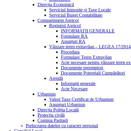
Direcția Economică
Serviciul Impozite și Taxe Locale
Serviciul Buget Contabilitate
Compartiment Agricol
Registrul Agricol
INFORMATII GENERALE
Formulare RA
Anunțuri RA
Vânzare teren extravilan – LEGEA 17/2014
Procedura
Formulare Teren Extravilan
Acte necesare pentru vânzare teren ex
Documente preemptori
Documente Potențiali Cumpărători
Arendă
Informații generale
Acte Necesare
Urbanism
Valori Taxe Certificat de Urbanism
Anunțuri Urbanism
Direcția Poliția Locală
Protecția civilă
Comisia Paritară
Prelucrarea datelor cu caracter personal
Consiliul Local