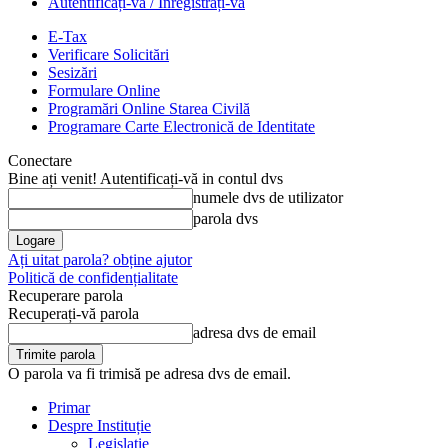
Autentificați-vă / Înregistrați-vă
E-Tax
Verificare Solicitări
Sesizări
Formulare Online
Programări Online Starea Civilă
Programare Carte Electronică de Identitate
Conectare
Bine ați venit! Autentificați-vă in contul dvs
numele dvs de utilizator
parola dvs
Ați uitat parola? obține ajutor
Politică de confidențialitate
Recuperare parola
Recuperați-vă parola
adresa dvs de email
O parola va fi trimisă pe adresa dvs de email.
Primar
Despre Instituție
Legislație