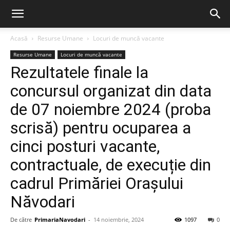
Acasă
Resurse Umane
Locuri de muncă vacante
Resurse Umane
Locuri de muncă vacante
Rezultatele finale la
concursul organizat din data
de 07 noiembre 2024 (proba
scrisă) pentru ocuparea a
cinci posturi vacante,
contractuale, de execuție din
cadrul Primăriei Orașului
Năvodari
De către
PrimariaNavodari
-
14 noiembrie, 2024
1097
0