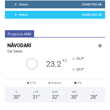
0
Cititori
CONECTAȚI-VĂ
0
Cititori
CONECTAȚI-VĂ
Prognoza ANM
NĂVODARI
Cer Senin
°
23.2
°
C
23.2
°
23.2
61%
8.8m/s
3%
D
LUN
MAR
MIE
J
30
°
31
°
32
°
30
°
28
°