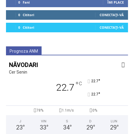
0
Fani
ÎMI PLACE
0
Cititori
CONECTAȚI-VĂ
0
Cititori
CONECTAȚI-VĂ
Prognoza ANM
NĂVODARI
Cer Senin
°
22.7
°
C
22.7
°
22.7
78%
1.1m/s
0%
J
VIN
S
D
LUN
23
°
33
°
34
°
29
°
29
°