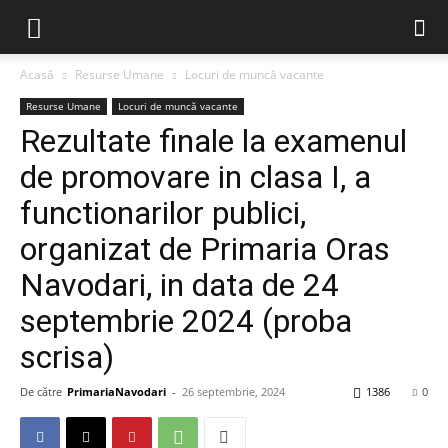
Acasă
Resurse Umane
Locuri de muncă vacante
Resurse Umane
Locuri de muncă vacante
Rezultate finale la examenul
de promovare in clasa I, a
functionarilor publici,
organizat de Primaria Oras
Navodari, in data de 24
septembrie 2024 (proba
scrisa)
De către
PrimariaNavodari
-
26 septembrie, 2024
1386
0