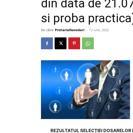
din data de 21.0
si proba practica
De către
PrimariaNavodari
-
12 iulie, 2022
REZULTATUL SELEC
ȚIEI
DOSARELOR 