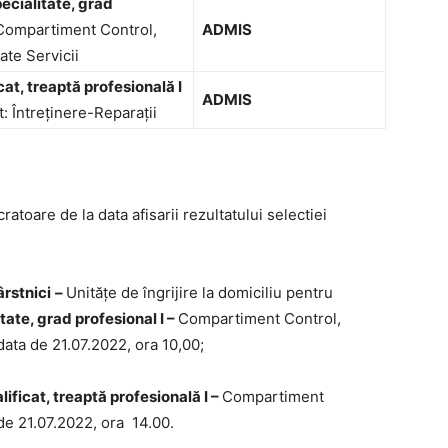
ecialitate, grad
Compartiment Control,
ADMIS
tate Servicii
cat, treaptă profesională I
ADMIS
 Întreținere-Reparații
atoare de la data afisarii rezultatului selectiei
ârstnici
–
Unitățe de îngrijire la domiciliu pentru
tate, grad profesional I –
Compartiment Control,
 data de 21.07.2022, ora 10,00;
lificat, treaptă profesională I
–
Compartiment
 de 21.07.2022, ora 14.00.