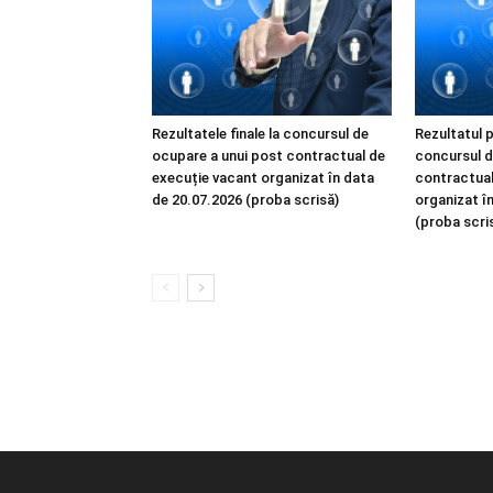
Rezultatele finale la concursul de
Rezultatul p
ocupare a unui post contractual de
concursul d
execuție vacant organizat în data
contractual
de 20.07.2026 (proba scrisă)
organizat î
(proba scri