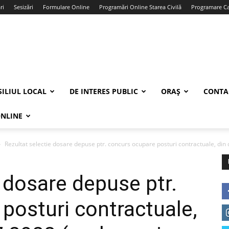
ri
Sesizări
Formulare Online
Programări Online Starea Civilă
Programare Car
ILIUL LOCAL
DE INTERES PUBLIC
ORAȘ
CONTA
ONLINE
Rezultat selectie dosare depuse ptr. concurs ocupare posturi contractuale, din d
 dosare depuse ptr.
posturi contractuale,