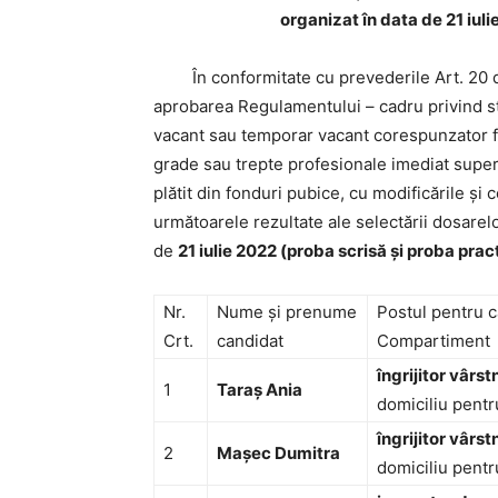
organizat în data de 21 iuli
În conformitate cu prevederile Art. 20 di
aprobarea Regulamentului – cadru privind st
vacant sau temporar vacant corespunzator fun
grade sau trepte profesionale imediat super
plătit din fonduri pubice, cu modificările ș
următoarele rezultate ale selectării dosarel
de
21 iulie 2022 (proba scrisă și proba prac
Nr.
Nume și prenume
Postul pentru 
Crt.
candidat
Compartiment
îngrijitor vârst
1
Taraș Ania
domiciliu pent
îngrijitor vârst
2
Mașec Dumitra
domiciliu pent