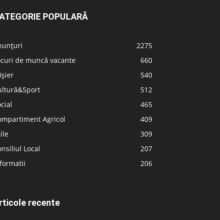
ATEGORIE POPULARĂ
nunțuri
2275
ocuri de muncă vacante
660
ișier
540
ultură&Sport
512
cial
465
ompartiment Agricol
409
ile
309
nsiliul Local
207
formatii
206
rticole recente