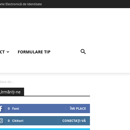
te Electronică de Identitate
CT
FORMULARE TIP
ata de...
Urmăriți-ne
0
Fani
ÎMI PLACE
0
Cititori
CONECTAȚI-VĂ