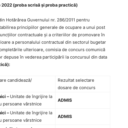
e 2022 (proba scrisă și proba practică)
n Hotărârea Guvernului nr. 286/2011 pentru
abilirea principiilor generale de ocupare a unui post
cțiilor contractuale și a criteriilor de promovare în
ioare a personalului contractual din sectorul bugetar
i completările ulterioare, comisia de concurs comunică
or depuse în vederea participării la concursul din data
tică):
care candidează/
Rezultat selectare
dosare de concurs
nici
–
Unitate de îngrijire la
ADMIS
ru persoane vârstnice
nici
–
Unitate de îngrijire la
ADMIS
ru persoane vârstnice