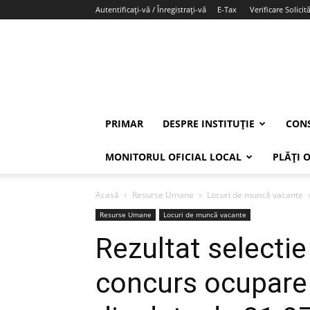
Autentificați-vă / Înregistrați-vă
E-Tax
Verificare Solicită
PRIMAR
DESPRE INSTITUȚIE
CONS
MONITORUL OFICIAL LOCAL
PLĂȚI 
Acasă
Resurse Umane
Locuri de muncă vacante
Resurse Umane
Locuri de muncă vacante
Rezultat selectie
concurs ocupare 