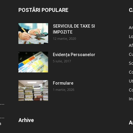
POSTĂRI POPULARE
C
SERVICIUL DE TAXE SI
A
IMPOZITE
L
12 martie, 2020
Af
C
Evidența Persoanelor
5 iulie, 2017
So
C
Ut
Formulare
Co
1 martie, 2026
In
Arhive
A
a