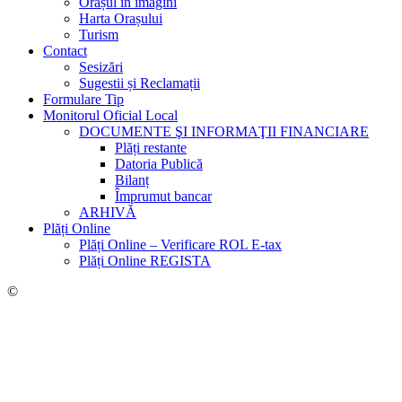
Orașul în imagini
Harta Orașului
Turism
Contact
Sesizări
Sugestii și Reclamații
Formulare Tip
Monitorul Oficial Local
DOCUMENTE ŞI INFORMAŢII FINANCIARE
Plăți restante
Datoria Publică
Bilanț
Împrumut bancar
ARHIVĂ
Plăți Online
Plăți Online – Verificare ROL E-tax
Plăți Online REGISTA
©