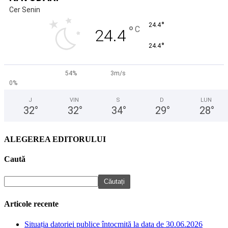
Cer Senin
°
24.4
°
C
24.4
°
24.4
54%
3m/s
0%
J
VIN
S
D
LUN
32
°
32
°
34
°
29
°
28
°
ALEGEREA EDITORULUI
Caută
Articole recente
Situația datoriei publice întocmită la data de 30.06.2026