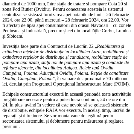
diametrul de 1000 mm, între stația de tratare și pompare Cota 20 și
zona Pod Rutier (Ovidiu). Pentru conectarea acesteia la sistemul
centralizat se sistează furnizarea apei potabile de luni – 26 februarie
2024, ora 22.00, până miercuri – 28 februarie 2024, ora 22.00. Vor
fi afectați de lipsa apei consumatorii din orașul Năvodari – cu zonele
Peninsula și Industrială, precum și cei din localitățile Corbu, Lumina
și Sibioara.
Investiția face parte din Contractul de Lucrări 22 „
Reabilitarea și
extinderea rețelelor de distribuție în localitatea Lazu, reabilitarea și
extinderea rețelelor de distribuție și canalizare, reabilitare stație de
pompare apa uzată, stații noi de pompare apă uzată și conducte de
refulare aferente, din localitatea Agigea. Rețele apă Ovidiu,
Cumpăna, Poiana. Aducțiuni Ovidiu, Poiana. Rețele de canalizare
Ovidiu, Cumpăna, Poiana
”, în valoare de aproximativ 70 milioane
lei, derulat prin Programul Operațional Infrastructura Mare (POIM).
Echipele constructorului execută în această perioadă toate activitățile
pregătitoare necesare pentru a putea lucra continuu, 24 de ore din
24. În plus, având în vedere că este nevoie să se golească sistemele
de distribuție, echipele RAJA vor executa, în același timp, lucrări de
reparații și întreținere. Se vor monta vane de legătură pentru
sectorizarea sistemului și debitmetre pentru măsurarea și reglarea
presiunii.