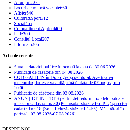
Anunțuri
2275
Locuri de muncă vacante
660
Afișier
540
Cultură&Sport
512
Social
465
Compartiment Agricol
409
Utile
309
Consiliul Local
207
Informatii
206
Articole recente
Situația datoriei publice întocmită la data de 30.06.2026
Publicații de căsătorie din 04.08.2026
COD GALBEN în Dobrogea și pe litoral. Avertizarea
meteorologilor este valabilă până în data de 07 august, ora
10:00
Publicație de căsătorie din 03.08.2026
ANUNȚ DE INTERES pentru deținătorii imobilelor situate
în sector cadastral nr. 30 (Peninsula- străzile P6- P17) și sector
cadastral nr. 18 (Zona Ecluză- străzile E1-E5). Măsurători în
perioada 03.08.2026-07.08.2026!
DESPRE NOI