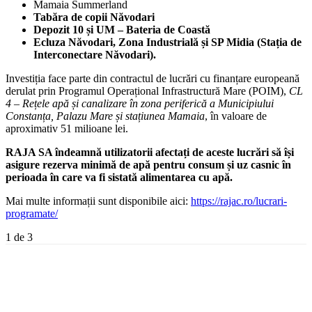
Mamaia Summerland
Tabăra de copii Năvodari
Depozit 10 și UM – Bateria de Coastă
Ecluza Năvodari, Zona Industrială și SP Midia (Stația de
Interconectare Năvodari).
Investiția face parte din contractul de lucrări cu finanțare europeană
derulat prin Programul Operațional Infrastructură Mare (POIM),
CL
4 – Rețele apă și canalizare în zona periferică a Municipiului
Constanța, Palazu Mare și stațiunea Mamaia
, în valoare de
aproximativ 51 milioane lei.
RAJA SA îndeamnă utilizatorii afectați de aceste lucrări să își
asigure rezerva minimă de apă pentru consum și uz casnic în
perioada în care va fi sistată alimentarea cu apă.
Mai multe informații sunt disponibile aici:
https://rajac.ro/lucrari-
programate/
1
de 3