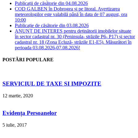
Publicații de căsătorie din 04.08.2026
COD GALBEN în Dobrogea și pe litoral. Avertizarea
meteorologilor este valabilă până în data de 07 august, ora
10:00
Publicație de căsătorie din 03.08.2026
ANUNȚ DE INTERES pentru deținătorii imobilelor situate
în sector cadastral nr. 30 (Peninsula- străzile P6- P17) și sector
cadastral nr. 18 (Zona Ecluză- străzile E1-E5). Măsurători în
perioada 03.08.2026-07.08.2026!
POSTĂRI POPULARE
SERVICIUL DE TAXE SI IMPOZITE
12 martie, 2020
Evidența Persoanelor
5 iulie, 2017