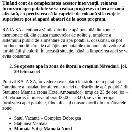
Ținând cont de complexitatea acestor intervenții, reluarea
furnizării apei potabile se va realiza progresiv, în fiecare zonă
afectată, cu precizarea că la capetele de coloană și la etajele
superioare pot să apară abateri de la acest program.
RAJA SA atenționează utilizatorii de apă potabilă din zonele
menționate că, din cauza manevrelor de golire şi umplere a
sistemului public de alimentare cu apă potabilă, ocazional, se pot
produce modificări ale calității apei potabile din punct de vedere al
turbidității şi culorii. În această situație, până la limpezirea apei se va
evita consumul.
Se oprește apa în zona de litoral a orașului Năvodari, joi,
29 februarie!
Potrivit RAJA SA, în vederea executării lucrărilor de reparații și
întreținere a instalațiilor aferente rețelei de distribuție apă potabilă din
Stațiunea Mamaia (zona Hotel Ambasador), timp de 23 de ore, joi –
29 februarie, în intervalul orar 00.00 – 23.00, se va întrerupe
furnizarea apei potabile, fiind afectați consumatorii din următoarele
zone:
Satul Vacanță – Complex Dobrogea
Stațiunea Mamaia
Mamaia Sat și Mamaia Nord