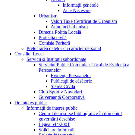
Informații generale
Acte Necesare
Urbanism
Valori Taxe Certificat de Urbanism
Anunțuri Urbanism
Direcția Poliția Locală
Protecția civilă
Comisia Paritară
Prelucrarea datelor cu caracter personal
Consiliul Local
Servicii si Institutii subordonate
Serviciul Public Comunitar Local de Evidența a
Persoanelor
Evidența Persoanelor
Publicații de căsătorie
Starea Civilă
Club Sportiv Navodari
Guvernanță Corporativă
De interes public
Informații de interes public
Centrul de resurse bibliografice în domeniul
guvernării deschise
Legea 544/2001
Solicitare infomatii