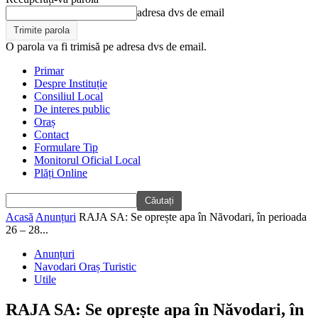
adresa dvs de email
O parola va fi trimisă pe adresa dvs de email.
Primar
Despre Instituție
Consiliul Local
De interes public
Oraș
Contact
Formulare Tip
Monitorul Oficial Local
Plăți Online
Acasă
Anunțuri
RAJA SA: Se oprește apa în Năvodari, în perioada
26 – 28...
Anunțuri
Navodari Oraș Turistic
Utile
RAJA SA: Se oprește apa în Năvodari, în