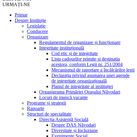
URMAȚI-NE
Primar
Despre Instituție
Legislație
Conducere
Organizare
Regulamentul de organizare și funcționare
Integritate instituțională
Cod etic și de integritate
Lista cadourilor primite si destinatia
acestora, conform Legii nr. 251/2004
Mecanismul de raportare a încălcărilor legii
Declarația privind asumarea unei agende
de integritate organizațională
Planul de integritate al instituției
Organigrama Primăriei Orașului Năvodari
Locuri de muncă vacante
Programe și strategii
Rapoarte
Structuri de specialitate
Direcția Asistență Socială
Despre DAS Năvodari
Diversitate și Incluziune
Evenimente Social