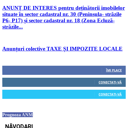
ANUNȚ DE INTERES pentru deținătorii imobilelor
situate în sector cadastral nr. 30 (Peninsula- străzile
P6- P17) și sector cadastral nr. 18 (Zona Ecluză-
străzile...
Anunțuri colective TAXE ȘI IMPOZITE LOCALE
Urmăriți-ne
0
Fani
ÎMI PLACE
0
Cititori
CONECTAȚI-VĂ
0
Cititori
CONECTAȚI-VĂ
Prognoza ANM
NĂVODARI