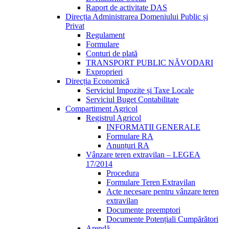
Raport de activitate DAS
Direcția Administrarea Domeniului Public și
Privat
Regulament
Formulare
Conturi de plată
TRANSPORT PUBLIC NĂVODARI
Exproprieri
Direcția Economică
Serviciul Impozite și Taxe Locale
Serviciul Buget Contabilitate
Compartiment Agricol
Registrul Agricol
INFORMATII GENERALE
Formulare RA
Anunțuri RA
Vânzare teren extravilan – LEGEA
17/2014
Procedura
Formulare Teren Extravilan
Acte necesare pentru vânzare teren
extravilan
Documente preemptori
Documente Potențiali Cumpărători
Arendă