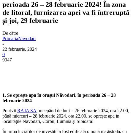
perioada 26 – 28 februarie 2024! În zona
de litoral, furnizarea apei va fi întreruptă
și joi, 29 februarie
De către
PrimariaNavodari
-
22 februarie, 2024
0
9947
1. Se oprește apa în orașul Năvodari, în perioada
26 – 28
februarie 2024
Potrivit
RAJA SA
, începând de luni – 26 februarie 2024, ora 22.00,
până miercuri – 28 februarie 2024, ora 22.00, se oprește apa în
localitățile Năvodari, Corbu, Lumina și Sibioara!
​În urma lucrărilor de investiții a fost edificată o nouă magistrală, cu