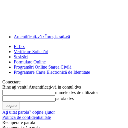
Autentificați-vă / Înregistrați-vă
E-Tax
Verificare Solicitări
Sesizări
Formulare Online
Programări Online Starea Civilă
Programare Carte Electronică de Identitate
Conectare
Bine ați venit! Autentificați-vă in contul dvs
numele dvs de utilizator
parola dvs
Ați uitat parola? obține ajutor
Politică de confidențialitate
Recuperare parola
Recuperați-vă parola