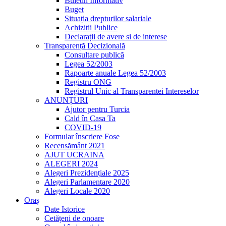
Buletin Informativ
Buget
Situația drepturilor salariale
Achizitii Publice
Declarații de avere si de interese
Transparență Decizională
Consultare publică
Legea 52/2003
Rapoarte anuale Legea 52/2003
Registru ONG
Registrul Unic al Transparentei Intereselor
ANUNȚURI
Ajutor pentru Turcia
Cald în Casa Ta
COVID-19
Formular înscriere Fose
Recensământ 2021
AJUT UCRAINA
ALEGERI 2024
Alegeri Prezidențiale 2025
Alegeri Parlamentare 2020
Alegeri Locale 2020
Oraș
Date Istorice
Cetățeni de onoare