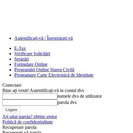
Autentificați-vă / Înregistrați-vă
E-Tax
Verificare Solicitări
Sesizări
Formulare Online
Programări Online Starea Civilă
Programare Carte Electronică de Identitate
Conectare
Bine ați venit! Autentificați-vă in contul dvs
numele dvs de utilizator
parola dvs
Ați uitat parola? obține ajutor
Politică de confidențialitate
Recuperare parola
Recuperați-vă parola