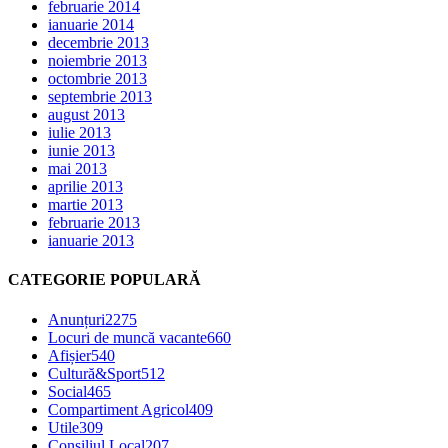
februarie 2014
ianuarie 2014
decembrie 2013
noiembrie 2013
octombrie 2013
septembrie 2013
august 2013
iulie 2013
iunie 2013
mai 2013
aprilie 2013
martie 2013
februarie 2013
ianuarie 2013
CATEGORIE POPULARĂ
Anunțuri
2275
Locuri de muncă vacante
660
Afișier
540
Cultură&Sport
512
Social
465
Compartiment Agricol
409
Utile
309
Consiliul Local
207