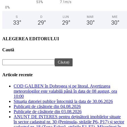
53%
7.1m/s
0%
S
D
LUN
MAR
MIE
33
°
29
°
29
°
30
°
30
°
ALEGEREA EDITORULUI
Caută
Articole recente
COD GALBEN în Dobrogea și pe litoral. Avertizarea
meteorologilor este valabilă până în data de 08 august, ora
10:00
Situația datoriei publice întocmită la data de 30.06.2026
Publicații de căsătorie din 04.08.2026
Publicație de căsătorie din 03.08.2026
ANUNȚ DE INTERES pentru deținătorii imobilelor situate
în sector cadastral nr. 30 (Peninsula- străzile P6- P17) și sector
cadastral nr. 18 (Zona Ecluză- străzile E1-E5). Măsurători în