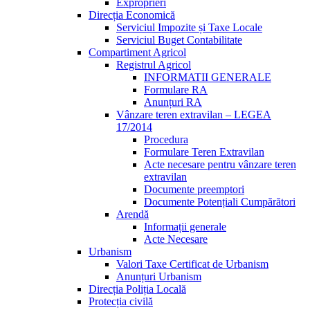
Exproprieri
Direcția Economică
Serviciul Impozite și Taxe Locale
Serviciul Buget Contabilitate
Compartiment Agricol
Registrul Agricol
INFORMATII GENERALE
Formulare RA
Anunțuri RA
Vânzare teren extravilan – LEGEA
17/2014
Procedura
Formulare Teren Extravilan
Acte necesare pentru vânzare teren
extravilan
Documente preemptori
Documente Potențiali Cumpărători
Arendă
Informații generale
Acte Necesare
Urbanism
Valori Taxe Certificat de Urbanism
Anunțuri Urbanism
Direcția Poliția Locală
Protecția civilă