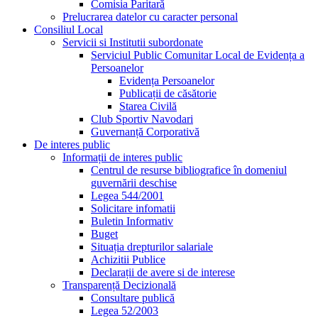
Comisia Paritară
Prelucrarea datelor cu caracter personal
Consiliul Local
Servicii si Institutii subordonate
Serviciul Public Comunitar Local de Evidența a
Persoanelor
Evidența Persoanelor
Publicații de căsătorie
Starea Civilă
Club Sportiv Navodari
Guvernanță Corporativă
De interes public
Informații de interes public
Centrul de resurse bibliografice în domeniul
guvernării deschise
Legea 544/2001
Solicitare infomatii
Buletin Informativ
Buget
Situația drepturilor salariale
Achizitii Publice
Declarații de avere si de interese
Transparență Decizională
Consultare publică
Legea 52/2003