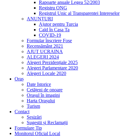
Rapoarte anuale Legea 52/2003
Registru ONG
Registrul Unic al Transparentei Intereselor
ANUNȚURI
Ajutor pentru Turcia
Cald în Casa Ta
COVID-19
Formular înscriere Fose
Recensământ 2021
AJUT UCRAINA
ALEGERI 2024
Alegeri Prezidențiale 2025
Alegeri Parlamentare 2020
Alegeri Locale 2020
Oraș
Date Istorice
Cetățeni de onoare
Orașul în imagini
Harta Orașului
Turism
Contact
Sesizări
Sugestii și Reclamații
Formulare Tip
Monitorul Oficial Local