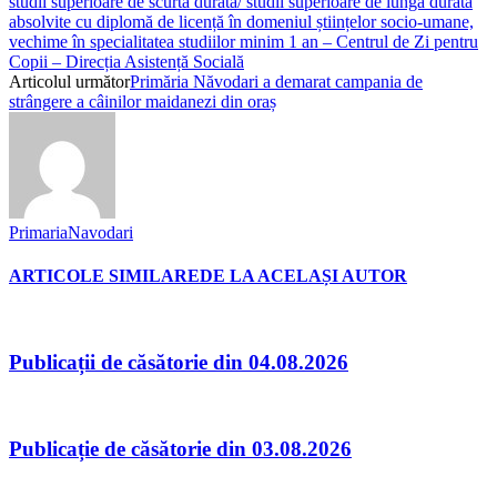
studii superioare de scurtă durată/ studii superioare de lungă durată
absolvite cu diplomă de licență în domeniul științelor socio-umane,
vechime în specialitatea studiilor minim 1 an – Centrul de Zi pentru
Copii – Direcția Asistență Socială
Articolul următor
Primăria Năvodari a demarat campania de
strângere a câinilor maidanezi din oraș
PrimariaNavodari
ARTICOLE SIMILARE
DE LA ACELAȘI AUTOR
Publicații de căsătorie din 04.08.2026
Publicație de căsătorie din 03.08.2026