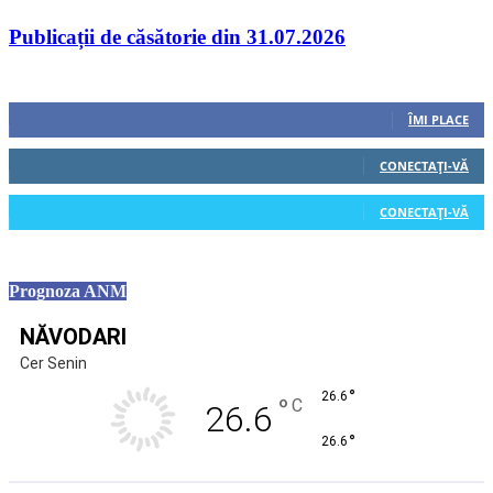
Publicații de căsătorie din 31.07.2026
Urmăriți-ne
0
Fani
ÎMI PLACE
0
Cititori
CONECTAȚI-VĂ
0
Cititori
CONECTAȚI-VĂ
Prognoza ANM
NĂVODARI
Cer Senin
°
26.6
°
C
26.6
°
26.6