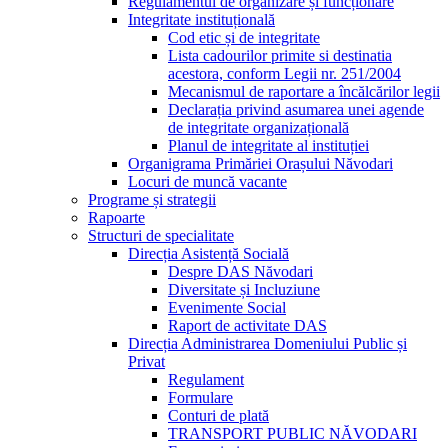
Regulamentul de organizare și funcționare
Integritate instituțională
Cod etic și de integritate
Lista cadourilor primite si destinatia
acestora, conform Legii nr. 251/2004
Mecanismul de raportare a încălcărilor legii
Declarația privind asumarea unei agende
de integritate organizațională
Planul de integritate al instituției
Organigrama Primăriei Orașului Năvodari
Locuri de muncă vacante
Programe și strategii
Rapoarte
Structuri de specialitate
Direcția Asistență Socială
Despre DAS Năvodari
Diversitate și Incluziune
Evenimente Social
Raport de activitate DAS
Direcția Administrarea Domeniului Public și
Privat
Regulament
Formulare
Conturi de plată
TRANSPORT PUBLIC NĂVODARI