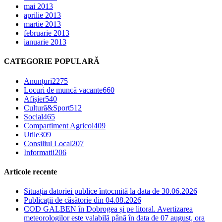
mai 2013
aprilie 2013
martie 2013
februarie 2013
ianuarie 2013
CATEGORIE POPULARĂ
Anunțuri
2275
Locuri de muncă vacante
660
Afișier
540
Cultură&Sport
512
Social
465
Compartiment Agricol
409
Utile
309
Consiliul Local
207
Informatii
206
Articole recente
Situația datoriei publice întocmită la data de 30.06.2026
Publicații de căsătorie din 04.08.2026
COD GALBEN în Dobrogea și pe litoral. Avertizarea
meteorologilor este valabilă până în data de 07 august, ora