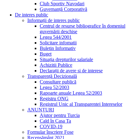
Club Sportiv Navodari
Guvernanță Corporativă
De interes public
Informații de interes public
Centrul de resurse bibliografice în domeniul
guvernării deschise
Legea 544/2001
Solicitare infomatii
Buletin Informativ
Buget
Situația drepturilor salariale
Achizitii Publice
Declarații de avere si de interese
Transparență Decizională
Consultare publică
Legea 52/2003
Rapoarte anuale Legea 52/2003
Registru ONG
Registrul Unic al Transparentei Intereselor
ANUNȚURI
Ajutor pentru Turcia
Cald în Casa Ta
COVID-19
Formular înscriere Fose
Recensământ 2021