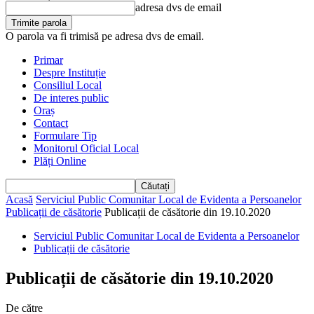
adresa dvs de email
O parola va fi trimisă pe adresa dvs de email.
Primar
Despre Instituție
Consiliul Local
De interes public
Oraș
Contact
Formulare Tip
Monitorul Oficial Local
Plăți Online
Acasă
Serviciul Public Comunitar Local de Evidenta a Persoanelor
Publicații de căsătorie
Publicații de căsătorie din 19.10.2020
Serviciul Public Comunitar Local de Evidenta a Persoanelor
Publicații de căsătorie
Publicații de căsătorie din 19.10.2020
De către