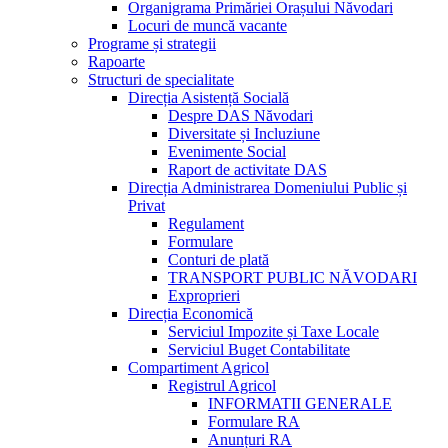
Organigrama Primăriei Orașului Năvodari
Locuri de muncă vacante
Programe și strategii
Rapoarte
Structuri de specialitate
Direcția Asistență Socială
Despre DAS Năvodari
Diversitate și Incluziune
Evenimente Social
Raport de activitate DAS
Direcția Administrarea Domeniului Public și
Privat
Regulament
Formulare
Conturi de plată
TRANSPORT PUBLIC NĂVODARI
Exproprieri
Direcția Economică
Serviciul Impozite și Taxe Locale
Serviciul Buget Contabilitate
Compartiment Agricol
Registrul Agricol
INFORMATII GENERALE
Formulare RA
Anunțuri RA