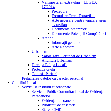
Vânzare teren extravilan – LEGEA
17/2014
Procedura
Formulare Teren Extravilan
Acte necesare pentru vânzare teren
extravilan
Documente preemptori
Documente Potențiali Cumpărători
Arendă
Informații generale
Acte Necesare
Urbanism
Valori Taxe Certificat de Urbanism
Anunțuri Urbanism
Direcția Poliția Locală
Protecția civilă
Comisia Paritară
Prelucrarea datelor cu caracter personal
Consiliul Local
Servicii si Institutii subordonate
Serviciul Public Comunitar Local de Evidența a
Persoanelor
Evidența Persoanelor
Publicații de căsătorie
Starea Civilă