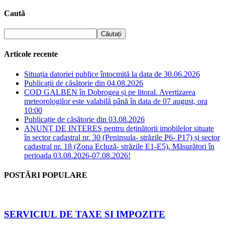
Caută
Articole recente
Situația datoriei publice întocmită la data de 30.06.2026
Publicații de căsătorie din 04.08.2026
COD GALBEN în Dobrogea și pe litoral. Avertizarea
meteorologilor este valabilă până în data de 07 august, ora
10:00
Publicație de căsătorie din 03.08.2026
ANUNȚ DE INTERES pentru deținătorii imobilelor situate
în sector cadastral nr. 30 (Peninsula- străzile P6- P17) și sector
cadastral nr. 18 (Zona Ecluză- străzile E1-E5). Măsurători în
perioada 03.08.2026-07.08.2026!
POSTĂRI POPULARE
SERVICIUL DE TAXE SI IMPOZITE