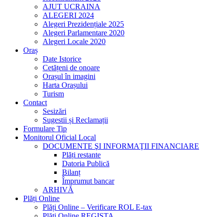
AJUT UCRAINA
ALEGERI 2024
Alegeri Prezidențiale 2025
Alegeri Parlamentare 2020
Alegeri Locale 2020
Oraș
Date Istorice
Cetățeni de onoare
Orașul în imagini
Harta Orașului
Turism
Contact
Sesizări
Sugestii și Reclamații
Formulare Tip
Monitorul Oficial Local
DOCUMENTE ŞI INFORMAŢII FINANCIARE
Plăți restante
Datoria Publică
Bilanț
Împrumut bancar
ARHIVĂ
Plăți Online
Plăți Online – Verificare ROL E-tax
Plăți Online REGISTA