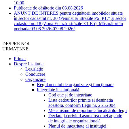
10:00
Publicație de căsătorie din 03.08.2026
ANUNȚ DE INTERES pentru deținătorii imobilelor situate
în sector cadastral nr. 30 (Peninsula- străzile P6- P17) și sector
cadastral nr. 18 (Zona Ecluză- străzile E1-E5). Măsurători în
perioada 03.08.2026-07.08.2026!
DESPRE NOI
URMAȚI-NE
Primar
Despre Instituție
Legislație
Conducere
Organizare
Regulamentul de organizare și funcționare
Integritate instituțională
Cod etic și de integritate
Lista cadourilor primite si destinatia
acestora, conform Legii nr. 251/2004
Mecanismul de raportare a încălcărilor legii
Declarația privind asumarea unei agende
de integritate organizațională
Planul de integritate al instituției