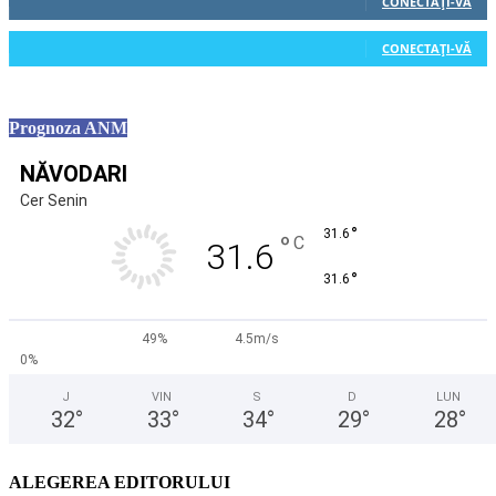
CONECTAȚI-VĂ
0
Cititori
CONECTAȚI-VĂ
Prognoza ANM
NĂVODARI
Cer Senin
°
31.6
°
C
31.6
°
31.6
49%
4.5m/s
0%
J
VIN
S
D
LUN
32
°
33
°
34
°
29
°
28
°
ALEGEREA EDITORULUI