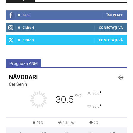
0
Fani
ÎMI PLACE
0
Cititori
CONECTAȚI-VĂ
0
Cititori
CONECTAȚI-VĂ
Prognoza ANM
NĂVODARI
Cer Senin
°
30.5
°
C
30.5
°
30.5
49%
4.2m/s
0%