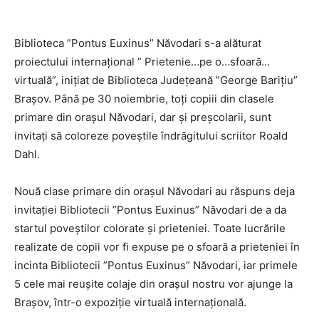
Biblioteca ”Pontus Euxinus” Năvodari s-a alăturat
proiectului internațional ” Prietenie…pe o…sfoară…
virtuală”, inițiat de Biblioteca Județeană ”George Barițiu”
Brașov. Până pe 30 noiembrie, toți copiii din clasele
primare din orașul Năvodari, dar și preșcolarii, sunt
invitați să coloreze poveștile îndrăgitului scriitor Roald
Dahl.
Nouă clase primare din orașul Năvodari au răspuns deja
invitației Bibliotecii ”Pontus Euxinus” Năvodari de a da
startul poveștilor colorate și prieteniei. Toate lucrările
realizate de copii vor fi expuse pe o sfoară a prieteniei în
incinta Bibliotecii ”Pontus Euxinus” Năvodari, iar primele
5 cele mai reușite colaje din orașul nostru vor ajunge la
Brașov, într-o expoziție virtuală internațională.