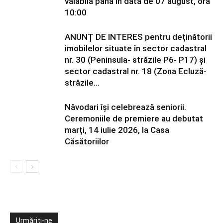
valabilă până în data de 07 august, ora
10:00
ANUNȚ DE INTERES pentru deținătorii
imobilelor situate în sector cadastral
nr. 30 (Peninsula- străzile P6- P17) și
sector cadastral nr. 18 (Zona Ecluză-
străzile...
Năvodari își celebrează seniorii.
Ceremoniile de premiere au debutat
marți, 14 iulie 2026, la Casa
Căsătoriilor
Urmăriți-ne