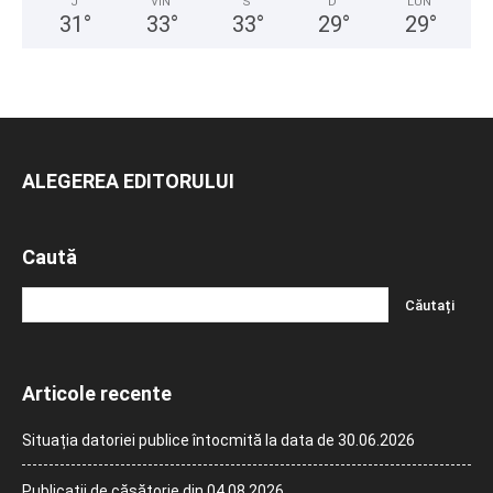
J
VIN
S
D
LUN
31
°
33
°
33
°
29
°
29
°
ALEGEREA EDITORULUI
Caută
Articole recente
Situația datoriei publice întocmită la data de 30.06.2026
Publicații de căsătorie din 04.08.2026