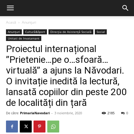
Acasă
Anunțuri
Anunțuri
Cultură&Sport
Direcția de Asistență Socială
Social
Unitati de Invatamant
Proiectul internațional
”Prietenie…pe o…sfoară…
virtuală” a ajuns la Năvodari.
O invitație inedită la lectură,
lansată copiilor din peste 200
de localități din țară
De către
PrimariaNavodari
-
3 noiembrie, 2020
2185
0