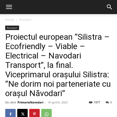
Acasă
Anunțuri
Anunțuri
Proiectul european ”Silistra –
Ecofriendly – Viable –
Electrical – Navodari
Transport”, la final.
Viceprimarul orașului Silistra:
”Ne dorim noi parteneriate cu
orașul Năvodari”
De către
PrimariaNavodari
-
18 aprilie, 2023
1977
0