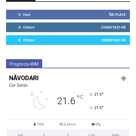
0
Fani
ÎMI PLACE
0
Cititori
CONECTAȚI-VĂ
0
Cititori
CONECTAȚI-VĂ
Prognoza ANM
NĂVODARI
Cer Senin
°
21.6
°
C
21.6
°
21.6
78%
3.6m/s
0%
VIN
S
D
LUN
MAR