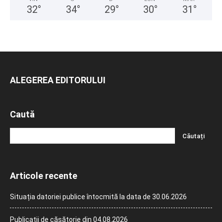
32
°
34
°
29
°
30
°
31
°
ALEGEREA EDITORULUI
Caută
Articole recente
Situația datoriei publice întocmită la data de 30.06.2026
Publicații de căsătorie din 04.08.2026