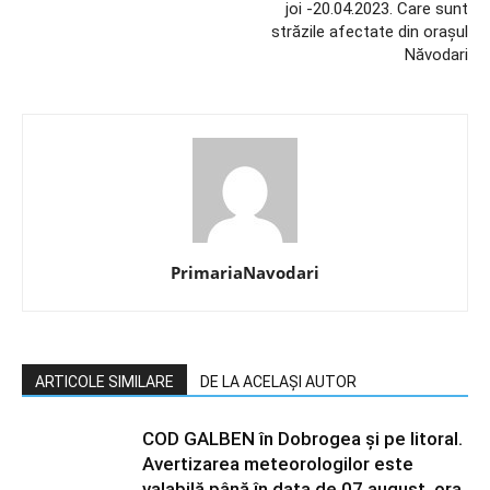
joi -20.04.2023. Care sunt
străzile afectate din orașul
Năvodari
PrimariaNavodari
ARTICOLE SIMILARE
DE LA ACELAȘI AUTOR
COD GALBEN în Dobrogea și pe litoral.
Avertizarea meteorologilor este
valabilă până în data de 07 august, ora