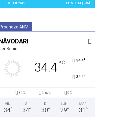
0
Cititori
CONECTAȚI-VĂ
Prognoza ANM
NĂVODARI
Cer Senin
°
34.4
°
C
34.4
°
34.4
30%
5m/s
0%
VIN
S
D
LUN
MAR
34
°
34
°
30
°
29
°
31
°