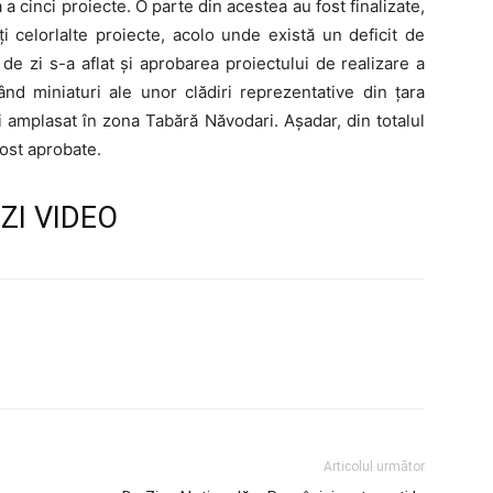
a cinci proiecte. O parte din acestea au fost finalizate,
i celorlalte proiecte, acolo unde există un deficit de
de zi s-a aflat și aprobarea proiectului de realizare a
d miniaturi ale unor clădiri reprezentative din țara
i amplasat în zona Tabără Năvodari. Așadar, din totalul
fost aprobate.
ZI VIDEO
Articolul următor