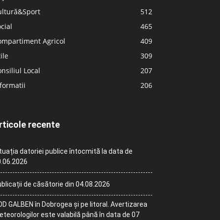
ultură&Sport
512
cial
465
ompartiment Agricol
409
ile
309
nsiliul Local
207
formatii
206
rticole recente
tuația datoriei publice întocmită la data de
.06.2026
blicații de căsătorie din 04.08.2026
D GALBEN în Dobrogea și pe litoral. Avertizarea
teorologilor este valabilă până în data de 07