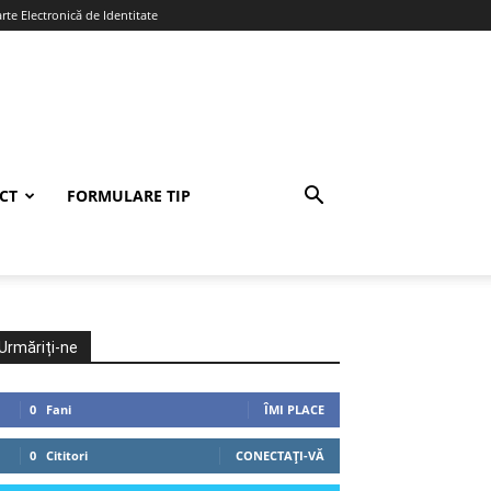
te Electronică de Identitate
CT
FORMULARE TIP
Urmăriți-ne
0
Fani
ÎMI PLACE
0
Cititori
CONECTAȚI-VĂ