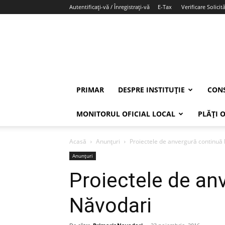
Autentificați-vă / Înregistrați-vă
E-Tax
Verificare Solicită
PRIMAR
DESPRE INSTITUȚIE
CONS
MONITORUL OFICIAL LOCAL
PLĂȚI 
Acasă
Anunțuri
Proiectele de anvergură continuă 
Anunțuri
Proiectele de an
Năvodari