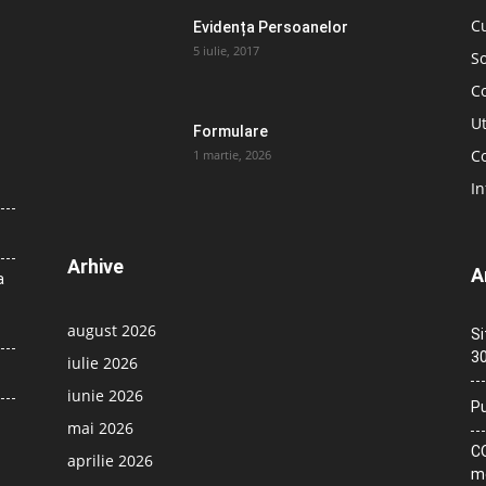
C
Evidența Persoanelor
5 iulie, 2017
So
C
Ut
Formulare
Co
1 martie, 2026
In
Arhive
A
a
august 2026
Si
30
iulie 2026
iunie 2026
Pu
mai 2026
CO
aprilie 2026
me