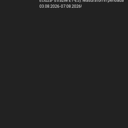
Ecluză- străzile E1-E5). Măsurători în perioada
03.08.2026-07.08.2026!