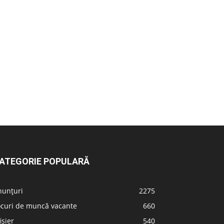
ATEGORIE POPULARĂ
nunțuri
2275
ocuri de muncă vacante
660
ișier
540