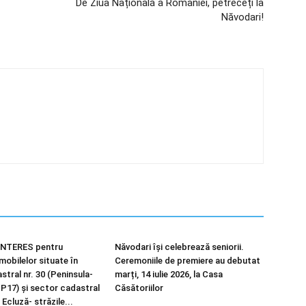
De Ziua Națională a României, petreceți la
Năvodari!
NTERES pentru
Năvodari își celebrează seniorii.
imobilelor situate în
Ceremoniile de premiere au debutat
tral nr. 30 (Peninsula-
marți, 14 iulie 2026, la Casa
 P17) și sector cadastral
Căsătoriilor
 Ecluză- străzile...