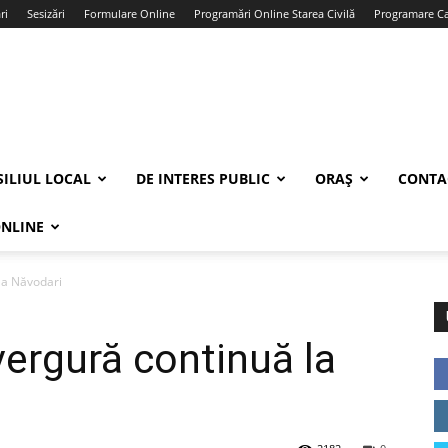
ri
Sesizări
Formulare Online
Programări Online Starea Civilă
Programare Car
ILIUL LOCAL
DE INTERES PUBLIC
ORAȘ
CONTA
ONLINE
la Năvodari
vergură continuă la