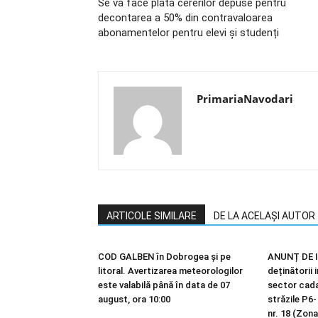
Se va face plata cererilor depuse pentru
decontarea a 50% din contravaloarea
abonamentelor pentru elevi și studenți
PrimariaNavodari
ARTICOLE SIMILARE
DE LA ACELAȘI AUTOR
COD GALBEN în Dobrogea și pe
ANUNȚ DE I
litoral. Avertizarea meteorologilor
deținătorii 
este valabilă până în data de 07
sector cadas
august, ora 10:00
străzile P6-
nr. 18 (Zona