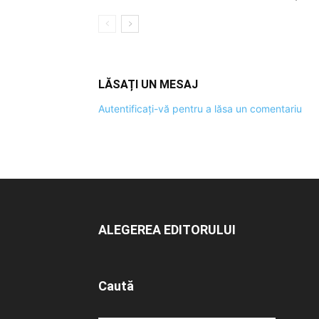
LĂSAȚI UN MESAJ
Autentificați-vă pentru a lăsa un comentariu
ALEGEREA EDITORULUI
Caută