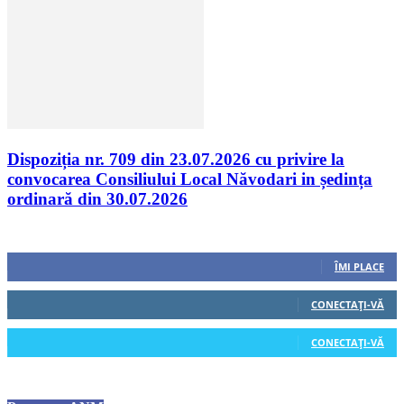
Dispoziția nr. 709 din 23.07.2026 cu privire la
convocarea Consiliului Local Năvodari in ședința
ordinară din 30.07.2026
Urmăriți-ne
0
Fani
ÎMI PLACE
0
Cititori
CONECTAȚI-VĂ
0
Cititori
CONECTAȚI-VĂ