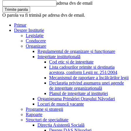
adresa dvs de email
O parola va fi trimisă pe adresa dvs de email.
Primar
Despre Instituție
Legislație
Conducere
Organizare
Regulamentul de organizare și funcționare
Integritate instituțională
Cod etic și de integritate
Lista cadourilor primite si destinatia
acestora, conform Legii nr. 251/2004
Mecanismul de raportare a încălcărilor legii
Declarația privind asumarea unei agende
de integritate organizațională
Planul de integritate al instituției
Organigrama Primăriei Orașului Năvodari
Locuri de muncă vacante
Programe și strategii
Rapoarte
Structuri de specialitate
Direcția Asistență Socială
Despre DAS Năvodari