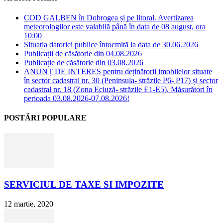
COD GALBEN în Dobrogea și pe litoral. Avertizarea
meteorologilor este valabilă până în data de 08 august, ora
10:00
Situația datoriei publice întocmită la data de 30.06.2026
Publicații de căsătorie din 04.08.2026
Publicație de căsătorie din 03.08.2026
ANUNȚ DE INTERES pentru deținătorii imobilelor situate
în sector cadastral nr. 30 (Peninsula- străzile P6- P17) și sector
cadastral nr. 18 (Zona Ecluză- străzile E1-E5). Măsurători în
perioada 03.08.2026-07.08.2026!
POSTĂRI POPULARE
SERVICIUL DE TAXE SI IMPOZITE
12 martie, 2020