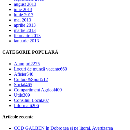
august 2013
iulie 2013
iunie 2013
mai 2013
aprilie 2013
martie 2013
februarie 2013
ianuarie 2013
CATEGORIE POPULARĂ
Anunțuri
2275
Locuri de muncă vacante
660
Afișier
540
Cultură&Sport
512
Social
465
Compartiment Agricol
409
Utile
309
Consiliul Local
207
Informatii
206
Articole recente
COD GALBEN în Dobrogea și pe litoral. Avertizarea