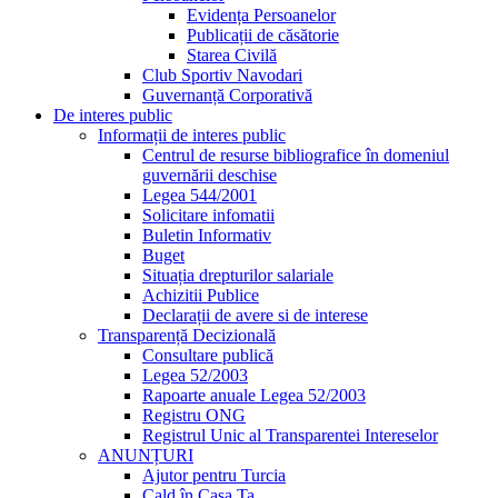
Evidența Persoanelor
Publicații de căsătorie
Starea Civilă
Club Sportiv Navodari
Guvernanță Corporativă
De interes public
Informații de interes public
Centrul de resurse bibliografice în domeniul
guvernării deschise
Legea 544/2001
Solicitare infomatii
Buletin Informativ
Buget
Situația drepturilor salariale
Achizitii Publice
Declarații de avere si de interese
Transparență Decizională
Consultare publică
Legea 52/2003
Rapoarte anuale Legea 52/2003
Registru ONG
Registrul Unic al Transparentei Intereselor
ANUNȚURI
Ajutor pentru Turcia
Cald în Casa Ta