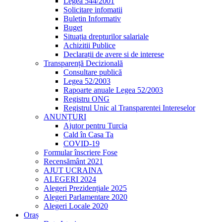
Legea 544/2001
Solicitare infomatii
Buletin Informativ
Buget
Situația drepturilor salariale
Achizitii Publice
Declarații de avere si de interese
Transparență Decizională
Consultare publică
Legea 52/2003
Rapoarte anuale Legea 52/2003
Registru ONG
Registrul Unic al Transparentei Intereselor
ANUNȚURI
Ajutor pentru Turcia
Cald în Casa Ta
COVID-19
Formular înscriere Fose
Recensământ 2021
AJUT UCRAINA
ALEGERI 2024
Alegeri Prezidențiale 2025
Alegeri Parlamentare 2020
Alegeri Locale 2020
Oraș