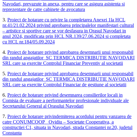
Navodari, prevazute in anexa, pentru care se asigura asistenta si
reprezentare de catre cabinete de avocatura
3.
Proiect de hotarare cu privire la completarea Anexei 1la HCL
nr.41/21.02.2024 privind aprobarea principalelor manifestari cultural
– artistice si sportive care se vor desfasura in Orasul Navodari in
anul 2024, modificata prin HCL NR.139/27.06.2024 si completata
cu HCL nr.184/05.09.2024
4.
Proiect de hotarare privind aprobarea desemnarii unui responsabil
din randul angajatilor SC TERMICA DISTRIBUTIE NAVODARI
SRL care sa exercite Controlul Financiar Preventiv al societatii
5.
Proiect de hotarare privind aprobarea desemnarii unui responsabil
din randul angajatilor SC TERMICA DISTRIBUTIE NAVODARI
SRL care sa exercite Controlul Financiar de gestiune al societatii
6.
Proiect de hotarare privind desemnarea consilierilor locali in
Comisia de evaluare a performantelor profesionale individuale ale
Secretarului General al Orasului Navodari
7.
Proiect de hotarare privindemiterea acordului pentru vanzarea de
catre CONUMCOOP Ovidiu – Societate Cooperativa, a
constructiei C1, situata in Navodari, strada Constantei nr.20, judetul
Constanta