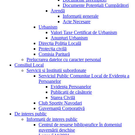
Documente Potențiali Cumpărători
Arendă
Informații generale
Acte Necesare
Urbanism
Valori Taxe Certificat de Urbanism
Anunțuri Urbanism
Direcția Poliția Locală
Protecția civilă
Comisia Paritară
Prelucrarea datelor cu caracter personal
Consiliul Local
Servicii si Institutii subordonate
Serviciul Public Comunitar Local de Evidența a
Persoanelor
Evidența Persoanelor
Publicații de căsătorie
Starea Civilă
Club Sportiv Navodari
Guvernanță Corporativă
De interes public
Informații de interes public
Centrul de resurse bibliografice în domeniul
guvernării deschise