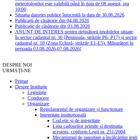
meteorologilor este valabilă până în data de 08 august, ora
10:00
Situația datoriei publice întocmită la data de 30.06.2026
Publicații de căsătorie din 04.08.2026
Publicație de căsătorie din 03.08.2026
ANUNȚ DE INTERES pentru deținătorii imobilelor situate
în sector cadastral nr. 30 (Peninsula- străzile P6- P17) și sector
cadastral nr. 18 (Zona Ecluză- străzile E1-E5). Măsurători în
perioada 03.08.2026-07.08.2026!
DESPRE NOI
URMAȚI-NE
Primar
Despre Instituție
Legislație
Conducere
Organizare
Regulamentul de organizare și funcționare
Integritate instituțională
Cod etic și de integritate
Lista cadourilor primite si destinatia
acestora, conform Legii nr. 251/2004
Mecanismul de raportare a încălcărilor legii