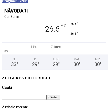
Prognoza ANM
NĂVODARI
Cer Senin
°
26.6
°
C
26.6
°
26.6
53%
7.1m/s
0%
S
D
LUN
MAR
MIE
33
°
29
°
29
°
30
°
30
°
ALEGEREA EDITORULUI
Caută
Articole recente