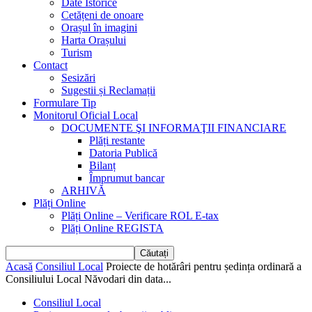
Date Istorice
Cetățeni de onoare
Orașul în imagini
Harta Orașului
Turism
Contact
Sesizări
Sugestii și Reclamații
Formulare Tip
Monitorul Oficial Local
DOCUMENTE ŞI INFORMAŢII FINANCIARE
Plăți restante
Datoria Publică
Bilanț
Împrumut bancar
ARHIVĂ
Plăți Online
Plăți Online – Verificare ROL E-tax
Plăți Online REGISTA
Acasă
Consiliul Local
Proiecte de hotărâri pentru ședința ordinară a
Consiliului Local Năvodari din data...
Consiliul Local