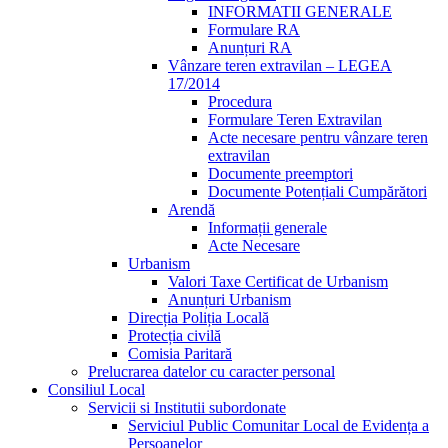
INFORMATII GENERALE
Formulare RA
Anunțuri RA
Vânzare teren extravilan – LEGEA
17/2014
Procedura
Formulare Teren Extravilan
Acte necesare pentru vânzare teren
extravilan
Documente preemptori
Documente Potențiali Cumpărători
Arendă
Informații generale
Acte Necesare
Urbanism
Valori Taxe Certificat de Urbanism
Anunțuri Urbanism
Direcția Poliția Locală
Protecția civilă
Comisia Paritară
Prelucrarea datelor cu caracter personal
Consiliul Local
Servicii si Institutii subordonate
Serviciul Public Comunitar Local de Evidența a
Persoanelor