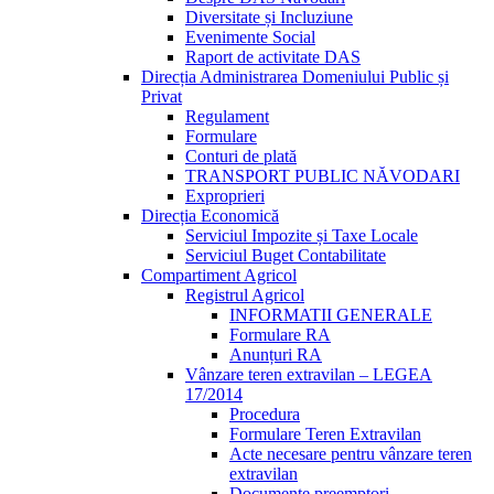
Diversitate și Incluziune
Evenimente Social
Raport de activitate DAS
Direcția Administrarea Domeniului Public și
Privat
Regulament
Formulare
Conturi de plată
TRANSPORT PUBLIC NĂVODARI
Exproprieri
Direcția Economică
Serviciul Impozite și Taxe Locale
Serviciul Buget Contabilitate
Compartiment Agricol
Registrul Agricol
INFORMATII GENERALE
Formulare RA
Anunțuri RA
Vânzare teren extravilan – LEGEA
17/2014
Procedura
Formulare Teren Extravilan
Acte necesare pentru vânzare teren
extravilan
Documente preemptori