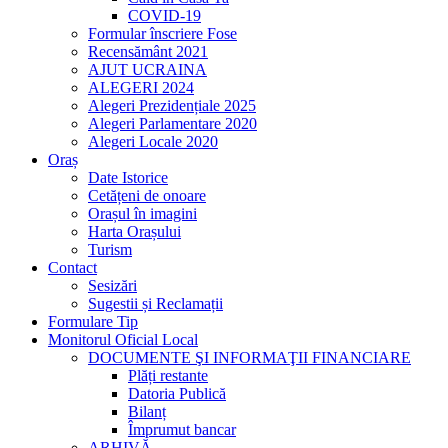
COVID-19
Formular înscriere Fose
Recensământ 2021
AJUT UCRAINA
ALEGERI 2024
Alegeri Prezidențiale 2025
Alegeri Parlamentare 2020
Alegeri Locale 2020
Oraș
Date Istorice
Cetățeni de onoare
Orașul în imagini
Harta Orașului
Turism
Contact
Sesizări
Sugestii și Reclamații
Formulare Tip
Monitorul Oficial Local
DOCUMENTE ŞI INFORMAŢII FINANCIARE
Plăți restante
Datoria Publică
Bilanț
Împrumut bancar
ARHIVĂ