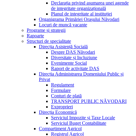
Declarația privind asumarea unei agende
de integritate organizațională
Planul de integritate al instituției
Organigrama Primăriei Orașului Năvodari
Locuri de muncă vacante
Programe și strategii
Rapoarte
Structuri de specialitate
Direcția Asistență Socială
Despre DAS Năvodari
Diversitate și Incluziune
Evenimente Social
Raport de activitate DAS
Direcția Administrarea Domeniului Public și
Privat
Regulament
Formulare
Conturi de plată
TRANSPORT PUBLIC NĂVODARI
Exproprieri
Direcția Economică
Serviciul Impozite și Taxe Locale
Serviciul Buget Contabilitate
Compartiment Agricol
Registrul Agricol