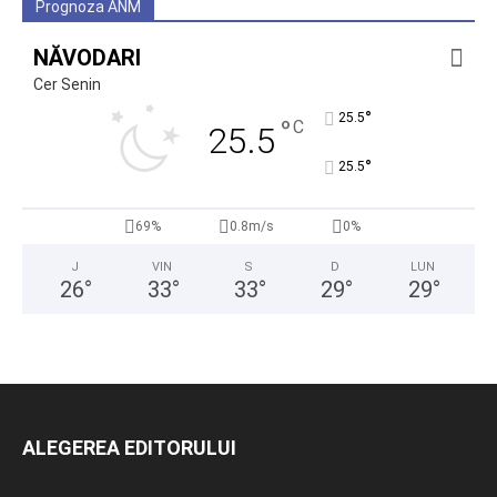
Prognoza ANM
NĂVODARI
Cer Senin
°
25.5
°
C
25.5
°
25.5
69%
0.8m/s
0%
J
VIN
S
D
LUN
26
°
33
°
33
°
29
°
29
°
ALEGEREA EDITORULUI