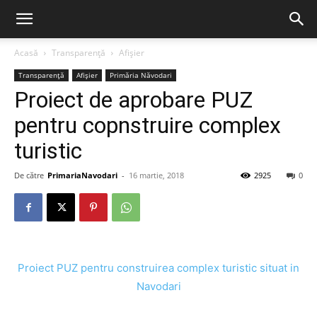
Acasă
Transparență
Afișier
Transparență
Afișier
Primăria Năvodari
Proiect de aprobare PUZ
pentru copnstruire complex
turistic
De către
PrimariaNavodari
-
16 martie, 2018
2925
0
Proiect PUZ pentru construirea complex turistic situat in
Navodari