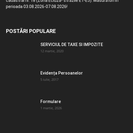
cadastral nr. 18 (Zona Ecluză- străzile E1-E5). Măsurători în
perioada 03.08.2026-07.08.2026!
POSTĂRI POPULARE
SERVICIUL DE TAXE SI IMPOZITE
12 martie, 2020
Evidența Persoanelor
5 iulie, 2017
Formulare
1 martie, 2026