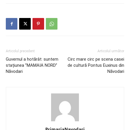
Articolul precedent
Articolul următor
Guvernul a hotărât: suntem
Circ mare circ pe scena casei
stațiunea ”MAMAIA NORD”
de cultură Pontus Euxinus din
Năvodari
Năvodari
PrimariaNavodari