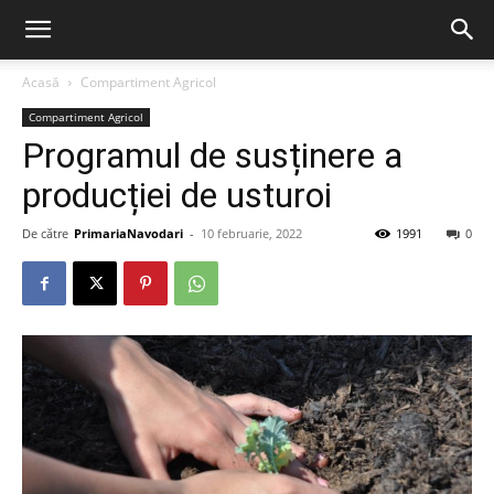
Acasă
Compartiment Agricol
Compartiment Agricol
Programul de susținere a
producției de usturoi
De către
PrimariaNavodari
-
10 februarie, 2022
1991
0