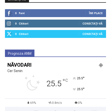
0
Fani
ÎMI PLACE
0
Cititori
CONECTAȚI-VĂ
0
Cititori
CONECTAȚI-VĂ
Prognoza ANM
NĂVODARI
Cer Senin
°
25.5
°
C
25.5
°
25.5
69%
0.8m/s
0%