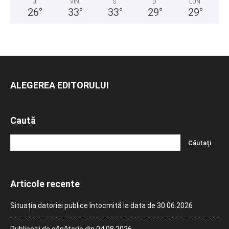
J
VIN
S
D
LUN
26
°
33
°
33
°
29
°
29
°
ALEGEREA EDITORULUI
Caută
Articole recente
Situația datoriei publice întocmită la data de 30.06.2026
Publicații de căsătorie din 04.08.2026