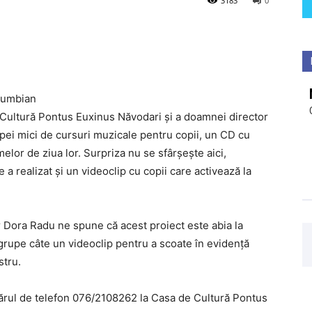
3183
0
olumbian
ultură Pontus Euxinus Năvodari și a doamnei director
pei mici de cursuri muzicale pentru copii, un CD cu
lor de ziua lor. Surpriza nu se sfârșește aici,
a realizat și un videoclip cu copii care activează la
Dora Radu ne spune că acest proiect este abia la
 grupe câte un videoclip pentru a scoate în evidență
stru.
mărul de telefon 076/2108262 la Casa de Cultură Pontus