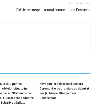
Articolul următor
Plățile restanțe – situații lunare – luna Februarie
NTERES pentru
Năvodari își celebrează seniorii.
imobilelor situate în
Ceremoniile de premiere au debutat
tral nr. 30 (Peninsula-
marți, 14 iulie 2026, la Casa
 P17) și sector cadastral
Căsătoriilor
 Ecluză- străzile...