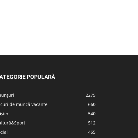
ATEGORIE POPULARĂ
nunțuri
2275
ocuri de muncă vacante
660
ișier
540
ultură&Sport
512
cial
465