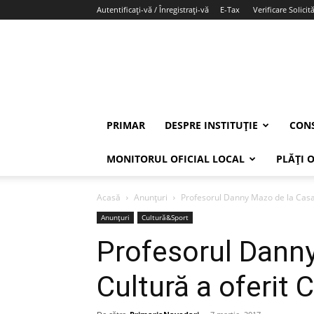
Autentificați-vă / Înregistrați-vă
E-Tax
Verificare Solicită
PRIMAR
DESPRE INSTITUȚIE
CONS
MONITORUL OFICIAL LOCAL
PLĂȚI 
Acasă
Anunțuri
Profesorul Danny Mazo de la Casa d
Anunțuri
Cultură&Sport
Profesorul Dann
Cultură a oferit 