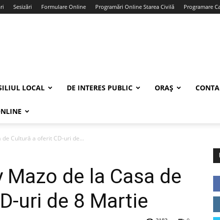
ri
Sesizări
Formulare Online
Programări Online Starea Civilă
Programare Car
ILIUL LOCAL
DE INTERES PUBLIC
ORAȘ
CONTA
ONLINE
e Cultură a oferit CD-uri de...
y Mazo de la Casa de
CD-uri de 8 Martie