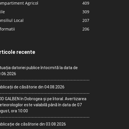
ompartiment Agricol
409
ile
309
nsiliul Local
207
formatii
206
rticole recente
tuația datoriei publice întocmită la data de
.06.2026
blicații de căsătorie din 04.08.2026
D GALBEN în Dobrogea și pe litoral. Avertizarea
teorologilor este valabilă până în data de 07
gust, ora 10:00
blicație de căsătorie din 03.08.2026