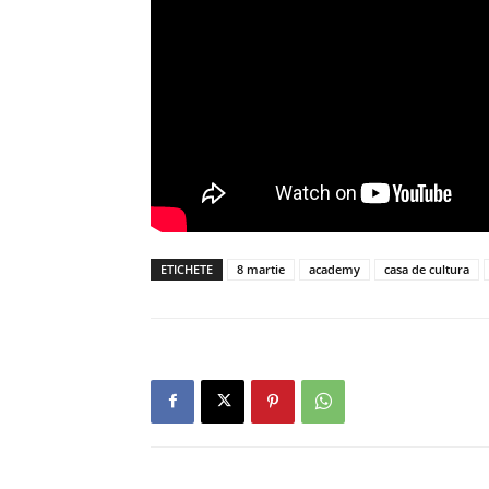
ETICHETE
8 martie
academy
casa de cultura