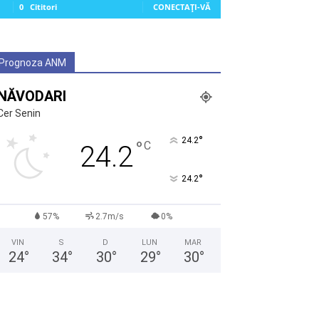
0
Cititori
CONECTAȚI-VĂ
Prognoza ANM
NĂVODARI
Cer Senin
°
24.2
°
C
24.2
°
24.2
57%
2.7m/s
0%
VIN
S
D
LUN
MAR
24
°
34
°
30
°
29
°
30
°