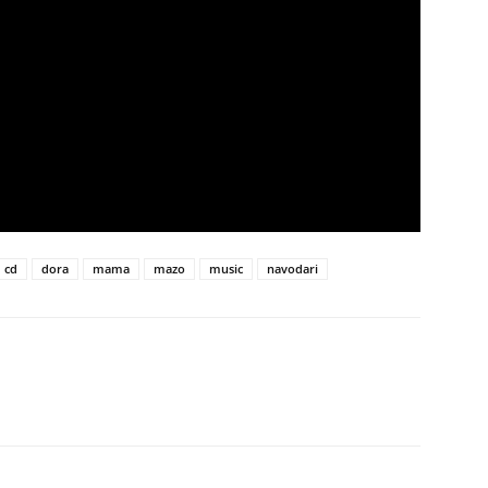
cd
dora
mama
mazo
music
navodari