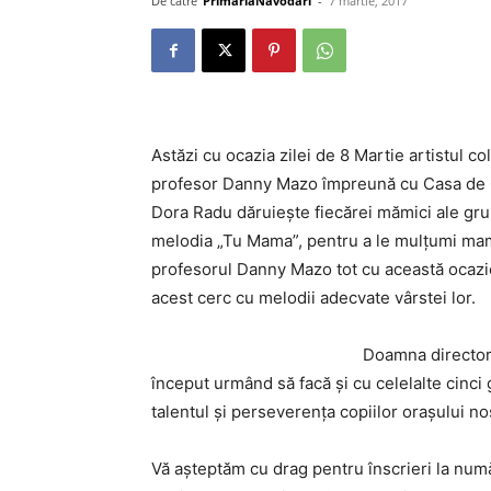
De către
PrimariaNavodari
-
7 martie, 2017
Astăzi cu ocazia zilei de 8 Martie artistul c
profesor Danny Mazo împreună cu Casa de C
Dora Radu dăruiește fiecărei mămici ale gru
melodia „Tu Mama”, pentru a le mulțumi mame
profesorul Danny Mazo tot cu această ocazie 
acest cerc cu melodii adecvate vârstei lor.
Doamna director 
început urmând să facă și cu celelalte cinci
talentul și perseverența copiilor orașului no
Vă așteptăm cu drag pentru înscrieri la nu