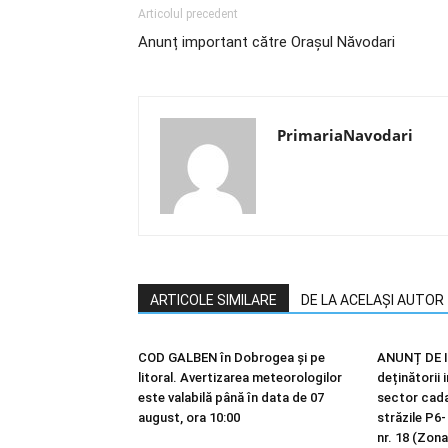
Articolul precedent
Anunț important către Orașul Năvodari
PrimariaNavodari
ARTICOLE SIMILARE
DE LA ACELAȘI AUTOR
COD GALBEN în Dobrogea și pe
ANUNȚ DE I
litoral. Avertizarea meteorologilor
deținătorii 
este valabilă până în data de 07
sector cadas
august, ora 10:00
străzile P6-
nr. 18 (Zona