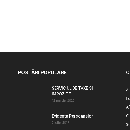
POSTĂRI POPULARE
C
SERVICIUL DE TAXE SI
A
IMPOZITE
L
12 martie, 2020
Af
C
Evidența Persoanelor
5 iulie, 2017
So