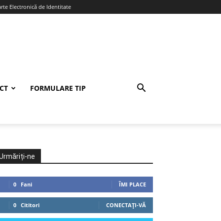
te Electronică de Identitate
CT
FORMULARE TIP
Urmăriți-ne
0
Fani
ÎMI PLACE
0
Cititori
CONECTAȚI-VĂ