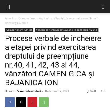
Acasă
Compartiment Agricol
Vânzări de terenuri extravilane în
baza legii.7/2014
Compartiment Agricol
Vânzări de terenuri extravilane în baza legii.7/2014
Procese verbale de încheiere
a etapei privind exercitarea
dreptului de preempțiune
nr.40, 41, 42, 43 si 44,
vânzători CAMEN GICA și
BAJANICA ION
De către
PrimariaNavodari
-
16 decembrie, 2021
1698
0