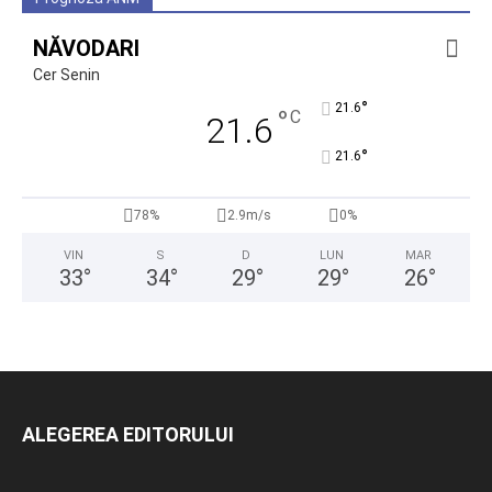
NĂVODARI
Cer Senin
°
21.6
°
C
21.6
°
21.6
78%
2.9m/s
0%
VIN
S
D
LUN
MAR
33
°
34
°
29
°
29
°
26
°
ALEGEREA EDITORULUI