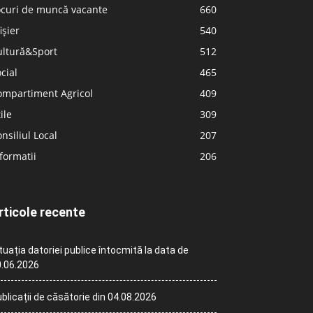
ocuri de muncă vacante
660
ișier
540
ultură&Sport
512
cial
465
ompartiment Agricol
409
ile
309
nsiliul Local
207
formatii
206
rticole recente
tuația datoriei publice întocmită la data de
.06.2026
blicații de căsătorie din 04.08.2026