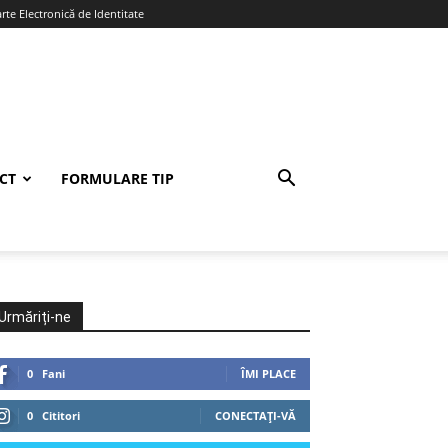
te Electronică de Identitate
CT
FORMULARE TIP
Urmăriți-ne
0
Fani
ÎMI PLACE
0
Cititori
CONECTAȚI-VĂ