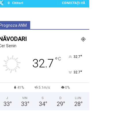
0
Cititori
CONECTAȚI-VĂ
Prognoza ANM
NĂVODARI
Cer Senin
°
32.7
°
C
32.7
°
32.7
41%
5.1m/s
0%
J
VIN
S
D
LUN
33
°
33
°
34
°
29
°
28
°