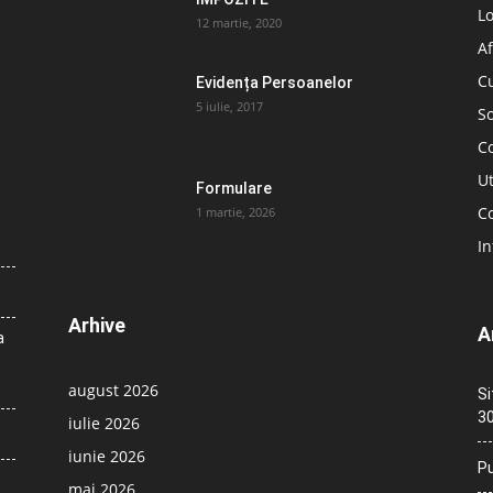
L
12 martie, 2020
Af
C
Evidența Persoanelor
5 iulie, 2017
So
C
Ut
Formulare
Co
1 martie, 2026
In
Arhive
A
a
august 2026
Si
30
iulie 2026
iunie 2026
Pu
mai 2026