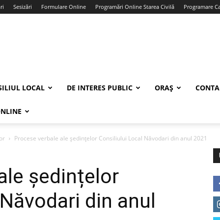
ri
Sesizări
Formulare Online
Programări Online Starea Civilă
Programare Car
ILIUL LOCAL
DE INTERES PUBLIC
ORAȘ
CONTA
ONLINE
or
Procese verbale ale ședințelor Consiliului Local Năvodari din anul 2021
ale ședințelor
 Năvodari din anul