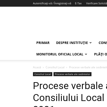
Autentificați-vă / Înregistrați-vă
E-Tax
Verificare Solicită
PRIMAR
DESPRE INSTITUȚIE
CONS
MONITORUL OFICIAL LOCAL
PLĂȚI 
Acasă
Consiliul Local
Procese verbale ale sedintel
Consiliul Local
Procese verbale ale sedintelor
Procese verbale 
Consiliului Local