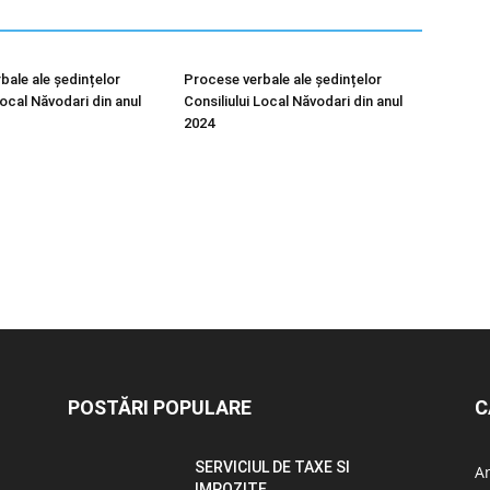
bale ale ședințelor
Procese verbale ale ședințelor
Local Năvodari din anul
Consiliului Local Năvodari din anul
2024
POSTĂRI POPULARE
C
SERVICIUL DE TAXE SI
A
IMPOZITE