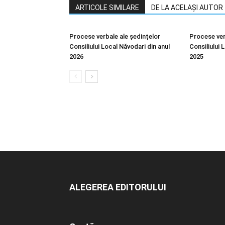
ARTICOLE SIMILARE
DE LA ACELAȘI AUTOR
Procese verbale ale ședințelor
Procese ver
Consiliului Local Năvodari din anul
Consiliului 
2026
2025
ALEGEREA EDITORULUI