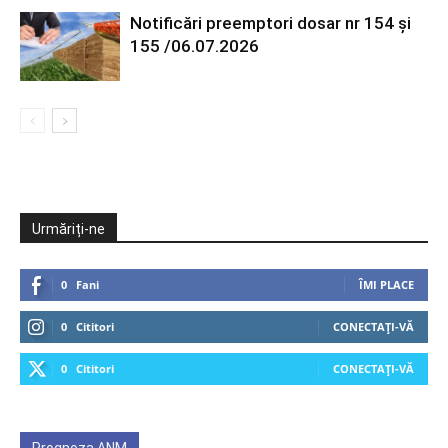
Notificări preemptori dosar nr 154 și
155 /06.07.2026
Urmăriți-ne
0
Fani
ÎMI PLACE
0
Cititori
CONECTAȚI-VĂ
0
Cititori
CONECTAȚI-VĂ