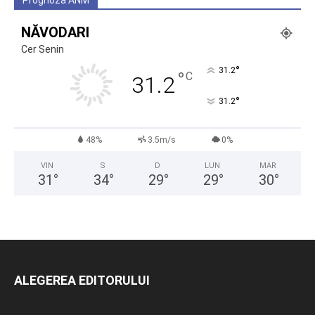
Prognoza ANM
NĂVODARI
Cer Senin
°
31.2
°
C
31.2
°
31.2
48%
3.5m/s
0%
VIN
S
D
LUN
MAR
31
°
34
°
29
°
29
°
30
°
ALEGEREA EDITORULUI