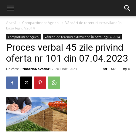
Acasă
Compartiment Agricol
Vânzări de terenuri extravilane în
baza legii.7/2014
Compartiment Agricol
Vânzări de terenuri extravilane în baza legii.7/2014
Proces verbal 45 zile privind
oferta nr 101 din 07.04.2023
De către
PrimariaNavodari
-
20 iunie, 2023
1446
0