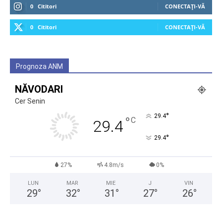
0
Cititori
CONECTAȚI-VĂ
0
Cititori
CONECTAȚI-VĂ
Prognoza ANM
NĂVODARI
Cer Senin
°
29.4
°
C
29.4
°
29.4
27%
4.8m/s
0%
LUN
MAR
MIE
J
VIN
29
°
32
°
31
°
27
°
26
°