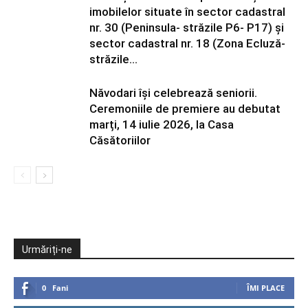
imobilelor situate în sector cadastral
nr. 30 (Peninsula- străzile P6- P17) și
sector cadastral nr. 18 (Zona Ecluză-
străzile...
Năvodari își celebrează seniorii.
Ceremoniile de premiere au debutat
marți, 14 iulie 2026, la Casa
Căsătoriilor
Urmăriți-ne
0
Fani
ÎMI PLACE