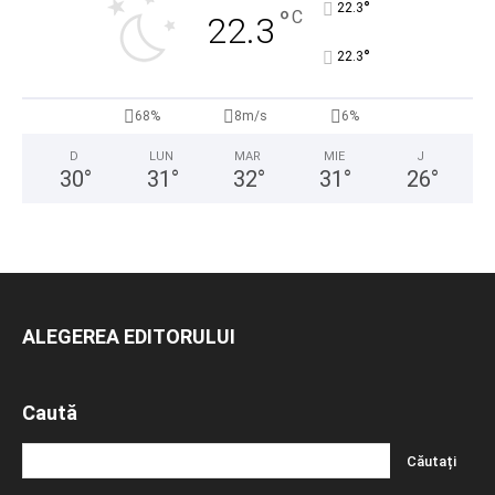
°
22.3
°
C
22.3
°
22.3
68%
8m/s
6%
D
LUN
MAR
MIE
J
30
°
31
°
32
°
31
°
26
°
ALEGEREA EDITORULUI
Caută