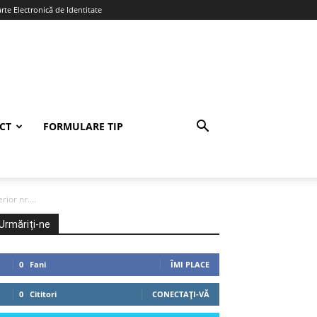
te Electronică de Identitate
CT
FORMULARE TIP
ior nr....
Urmăriți-ne
0
Fani
ÎMI PLACE
0
Cititori
CONECTAȚI-VĂ