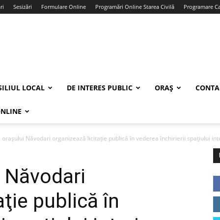
ri
Sesizări
Formulare Online
Programări Online Starea Civilă
Programare Car
ILIUL LOCAL
DE INTERES PUBLIC
ORAȘ
CONTA
ONLINE
orașului Năvodari organizează licitaţie publică în vederea închirierii spațiului inter
i Năvodari
aţie publică în