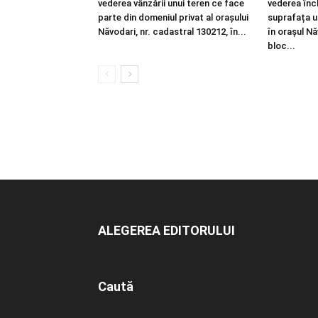
vederea vânzării unui teren ce face
vederea înch
parte din domeniul privat al orașului
suprafața ut
Năvodari, nr. cadastral 130212, în...
în orașul Nă
bloc...
ALEGEREA EDITORULUI
Caută