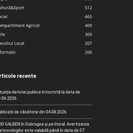
ultură&Sport
512
cial
465
ompartiment Agricol
409
ile
309
nsiliul Local
207
formatii
206
rticole recente
tuația datoriei publice întocmită la data de
.06.2026
blicații de căsătorie din 04.08.2026
D GALBEN în Dobrogea și pe litoral. Avertizarea
teorologilor este valabilă până în data de 07