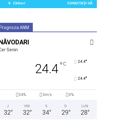
0
Cititori
CONECTAȚI-VĂ
Prognoza ANM
NĂVODARI
Cer Senin
°
24.4
°
C
24.4
°
24.4
54%
3m/s
0%
J
VIN
S
D
LUN
32
°
32
°
34
°
29
°
28
°