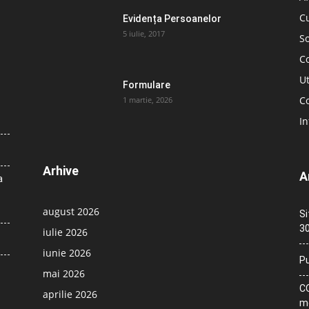
C
Evidența Persoanelor
5 iulie, 2017
So
C
Ut
Formulare
Co
1 martie, 2026
In
Arhive
A
a
august 2026
Si
30
iulie 2026
iunie 2026
Pu
mai 2026
CO
aprilie 2026
me