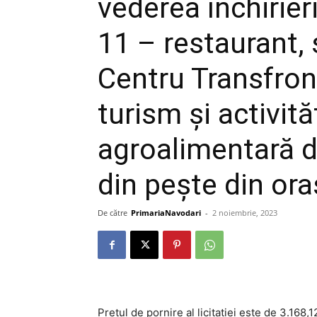
vederea închirieri
11 – restaurant, 
Centru Transfront
turism și activit
agroalimentară d
din pește din or
De către
PrimariaNavodari
-
2 noiembrie, 2023
Preţul de pornire al licitatiei este de 3.168,1