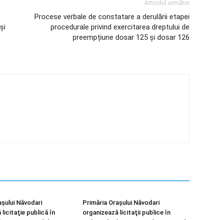
Articolul următor
Procese verbale de constatare a derulării etapei
și
procedurale privind exercitarea dreptului de
preempțiune dosar 125 și dosar 126
așului Năvodari
Primăria Orașului Năvodari
licitaţie publică în
organizează licitaţii publice în