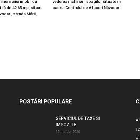
irierii unui imobil cu
vederea închirierii spațiilor situate în
ilă de 42,65 mp, situat
cadrul Centrului de Afaceri Năvodari
vodari, strada Mării,
POSTĂRI POPULARE
C
SERVICIUL DE TAXE SI
A
IMPOZITE
L
12 martie, 2020
Af