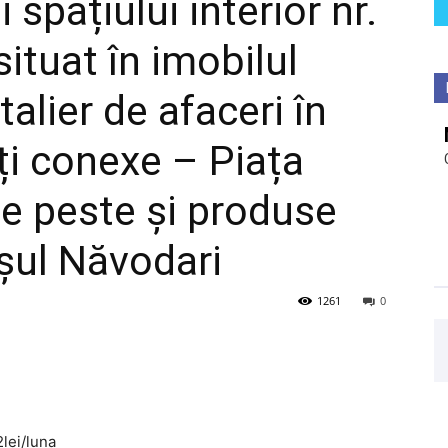
i spațiului interior nr.
situat în imobilul
alier de afaceri în
ăți conexe – Piața
e peste și produse
aşul Năvodari
1261
0
2lei/luna