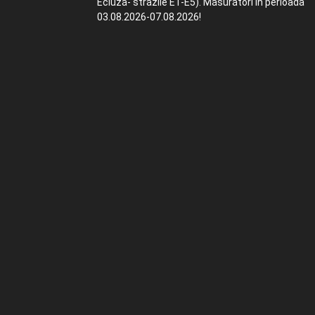
Ecluză- străzile E1-E5). Măsurători în perioada
03.08.2026-07.08.2026!