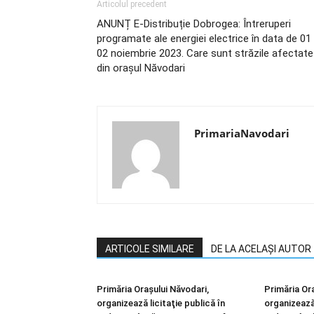
Articolul precedent
ANUNȚ E-Distribuție Dobrogea: Întreruperi
programate ale energiei electrice în data de 01 
02 noiembrie 2023. Care sunt străzile afectate
din orașul Năvodari
PrimariaNavodari
ARTICOLE SIMILARE
DE LA ACELAȘI AUTOR
Primăria Orașului Năvodari,
Primăria Or
organizează licitaţie publică în
organizează 