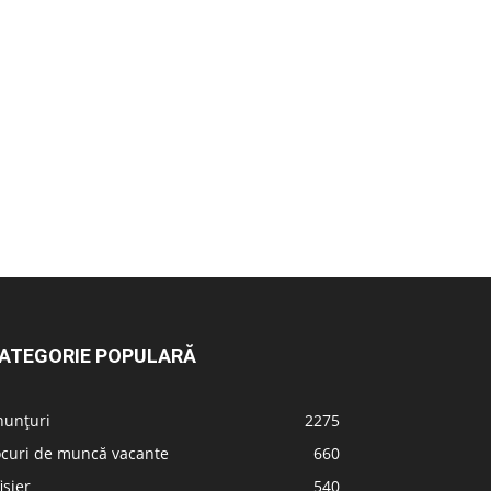
ATEGORIE POPULARĂ
nunțuri
2275
ocuri de muncă vacante
660
ișier
540