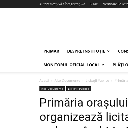
Autentificați-vă / Înregistrați-vă
E-Tax
Verificare Solicită
PRIMAR
DESPRE INSTITUȚIE
CONS
MONITORUL OFICIAL LOCAL
PLĂȚI 
Acasă
Alte Documente
Licitații Publice
Primăria 
Alte Documente
Licitații Publice
Primăria orașulu
organizează licit