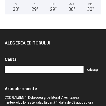
S
D
LUN
MAR
MIE
33
°
29
°
29
°
30
°
30
°
ALEGEREA EDITORULUI
Caută
Articole recente
COD GALBEN în Dobrogea și pe litoral. Avertizarea
meteorologilor este valabilă până în data de 08 august, ora