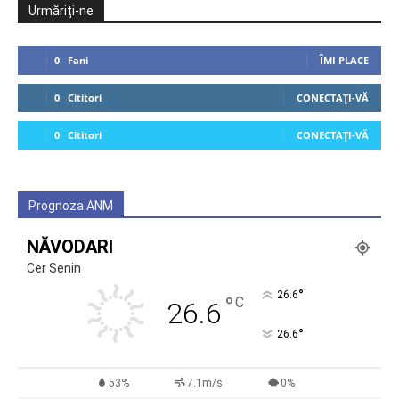
Urmăriți-ne
0
Fani
ÎMI PLACE
0
Cititori
CONECTAȚI-VĂ
0
Cititori
CONECTAȚI-VĂ
Prognoza ANM
NĂVODARI
Cer Senin
°
26.6
°
C
26.6
°
26.6
53%
7.1m/s
0%