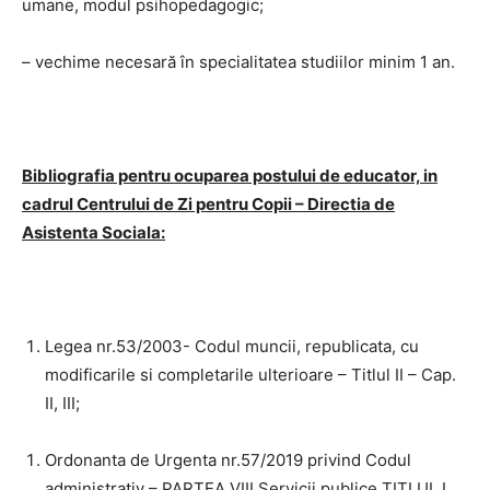
umane, modul psihopedagogic;
– vechime necesară în specialitatea studiilor minim 1 an.
Bibliografia
pentru ocuparea postului de educator, in
cadrul Centrului de Zi pentru Copii – Directia de
Asistenta Sociala:
Legea nr.53/2003- Codul muncii, republicata, cu
modificarile si completarile ulterioare – Titlul II – Cap.
II, III;
Ordonanta de Urgenta nr.57/2019 privind Codul
administrativ – PARTEA VIII Servicii publice TITLUL I