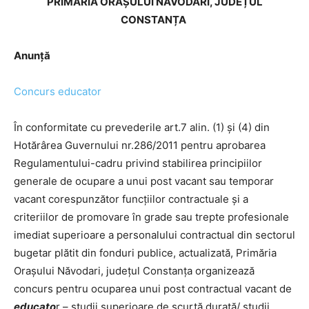
PRIMĂRIA ORAȘULUI NĂVODARI, JUDEȚUL
CONSTANȚA
Anunță
Concurs educator
În conformitate cu prevederile art.7 alin. (1) și (4) din
Hotărârea Guvernului nr.286/2011 pentru aprobarea
Regulamentului-cadru privind stabilirea principiilor
generale de ocupare a unui post vacant sau temporar
vacant corespunzător funcțiilor contractuale și a
criteriilor de promovare în grade sau trepte profesionale
imediat superioare a personalului contractual din sectorul
bugetar plătit din fonduri publice, actualizată, Primăria
Orașului Năvodari, județul Constanța organizează
concurs pentru ocuparea unui post contractual vacant de
educato
r – studii superioare de scurtă durată/ studii