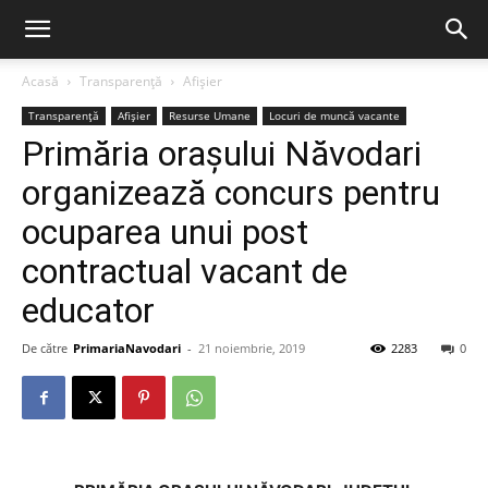
Acasă
Transparență
Afișier
Transparență
Afișier
Resurse Umane
Locuri de muncă vacante
Primăria orașului Năvodari
organizează concurs pentru
ocuparea unui post
contractual vacant de
educator
De către
PrimariaNavodari
-
21 noiembrie, 2019
2283
0