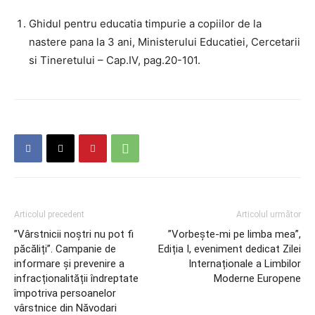
Ghidul pentru educatia timpurie a copiilor de la
nastere pana la 3 ani, Ministerului Educatiei, Cercetarii
si Tineretului – Cap.IV, pag.20-101.
Articolul precedent
Articolul următor
”Vârstnicii noștri nu pot fi
”Vorbește-mi pe limba mea”,
păcăliți”. Campanie de
Ediția I, eveniment dedicat Zilei
informare și prevenire a
Internaționale a Limbilor
infracționalității îndreptate
Moderne Europene
împotriva persoanelor
vârstnice din Năvodari