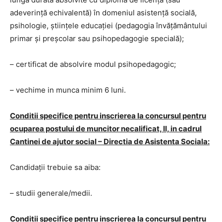
adeverință echivalentă) în domeniul asistență socială,
psihologie, științele educației (pedagogia învățământului
primar și preșcolar sau psihopedagogie specială);
– certificat de absolvire modul psihopedagogic;
– vechime in munca minim 6 luni.
Conditii specifice pentru inscrierea la concursul pentru
ocuparea postului de muncitor necalificat, II, in cadrul
Cantinei de ajutor social – Directia de Asistenta Sociala:
Candidaţii trebuie sa aiba:
– studii generale/medii.
Conditii specifice pentru inscrierea la concursul pentru