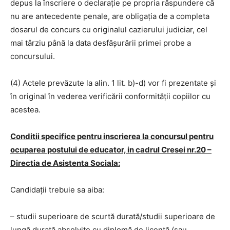
depus la înscriere o declaraţie pe propria răspundere că
nu are antecedente penale, are obligaţia de a completa
dosarul de concurs cu originalul cazierului judiciar, cel
mai târziu până la data desfăşurării primei probe a
concursului.
(4) Actele prevăzute la alin. 1 lit. b)-d) vor fi prezentate şi
în original în vederea verificării conformităţii copiilor cu
acestea.
Conditii specifice pentru inscrierea la concursul pentru
ocuparea postului de educator, in cadrul Cresei nr.20 –
Directia de Asistenta Sociala:
Candidaţii trebuie sa aiba:
– studii superioare de scurtă durată/studii superioare de
lungă durată absolvite cu diplomă de licență (sau