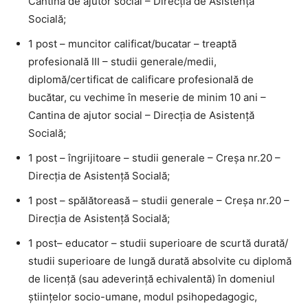
Cantina de ajutor social – Direcția de Asistență
Socială;
1 post – muncitor calificat/bucatar – treaptă
profesională III – studii generale/medii,
diplomă/certificat de calificare profesională de
bucătar, cu vechime în meserie de minim 10 ani –
Cantina de ajutor social – Direcția de Asistență
Socială;
1 post – îngrijitoare – studii generale – Creșa nr.20 –
Direcția de Asistență Socială;
1 post – spălătoreasă – studii generale – Creșa nr.20 –
Direcția de Asistență Socială;
1 post– educator – studii superioare de scurtă durată/
studii superioare de lungă durată absolvite cu diplomă
de licență (sau adeverință echivalentă) în domeniul
științelor socio-umane, modul psihopedagogic,