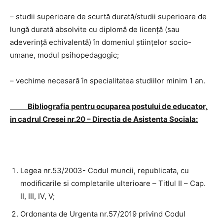
– studii superioare de scurtă durată/studii superioare de
lungă durată absolvite cu diplomă de licență (sau
adeverință echivalentă) în domeniul științelor socio-
umane, modul psihopedagogic;
– vechime necesară în specialitatea studiilor minim 1 an.
Bibliografia
pentru ocuparea postului de educator,
in cadrul Cresei nr.20 – Directia de Asistenta Sociala:
Legea nr.53/2003- Codul muncii, republicata, cu
modificarile si completarile ulterioare – Titlul II – Cap.
II, III, IV, V;
Ordonanta de Urgenta nr.57/2019 privind Codul