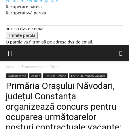
Politică de confidențialitate
Recuperare parola
Recuperați-vă parola
adresa dvs de email
O parola va fi trimisă pe adresa dvs de email.
Acasă
Transparență
Afișier
Transparență
Afișier
Resurse Umane
Locuri de muncă vacante
Primăria Orașului Năvodari,
județul Constanța
organizează concurs pentru
ocuparea următoarelor
posturi contractuale vacante: