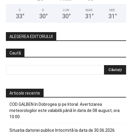
S
D
LUN
MAR
MIE
33
°
30
°
30
°
31
°
31
°
ALEGEREA EDITORULUI
Caută
Articole recente
COD GALBEN în Dobrogea și pe litoral. Avertizarea
meteorologilor este valabilă până în data de 08 august, ora
10:00
Situația datoriei publice întocmită la data de 30.06.2026