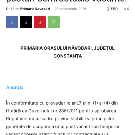
De către
PrimariaNavodari
-
26 septembrie, 2019
3350
0
PRIMĂRIA ORAȘULUI NĂVODARI, JUDEȚUL
CONSTANȚA
Anunță:
În conformitate cu prevederile art.7 alin. (1) și (4) din
Hotărârea Guvernului nr.286/2011 pentru aprobarea
Regulamentului-cadru privind stabilirea principiilor
generale de ocupare a unui post vacant sau temporar
vacant corespunzător funcțiilor contractuale și a