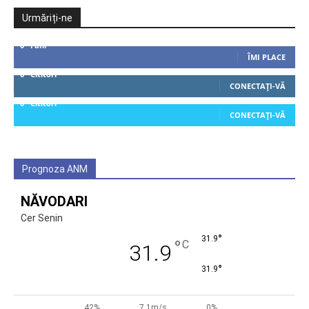
Urmăriți-ne
0
Fani
ÎMI PLACE
0
Cititori
CONECTAȚI-VĂ
0
Cititori
CONECTAȚI-VĂ
Prognoza ANM
NĂVODARI
Cer Senin
°
31.9
°
C
31.9
°
31.9
42%
7.1m/s
0%