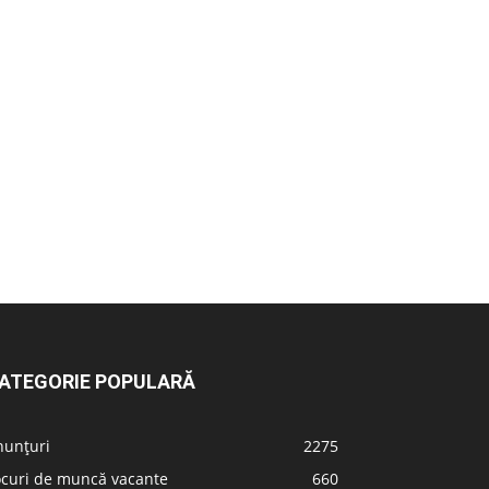
ATEGORIE POPULARĂ
nunțuri
2275
ocuri de muncă vacante
660