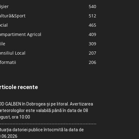
ișier
540
ultură&Sport
512
cial
465
ompartiment Agricol
409
ile
309
nsiliul Local
207
formatii
206
rticole recente
D GALBEN în Dobrogea și pe litoral. Avertizarea
teorologilor este valabilă până în data de 08
gust, ora 10:00
tuația datoriei publice întocmită la data de
.06.2026