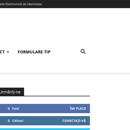
te Electronică de Identitate
CT
FORMULARE TIP
Urmăriți-ne
0
Fani
ÎMI PLACE
0
Cititori
CONECTAȚI-VĂ