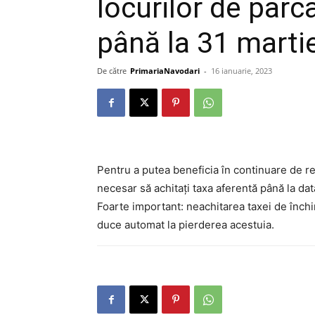
locurilor de parc
până la 31 marti
De către
PrimariaNavodari
-
16 ianuarie, 2023
Pentru a putea beneficia în continuare de r
necesar să achitați taxa aferentă până la da
Foarte important: neachitarea taxei de închi
duce automat la pierderea acestuia.