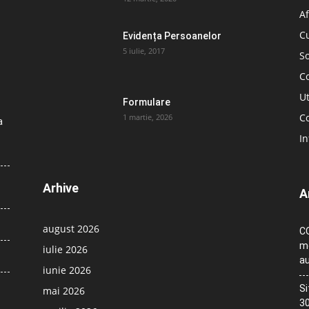
Af
C
Evidența Persoanelor
5 iulie, 2017
So
C
Ut
Formulare
Co
1 martie, 2026
a
In
Arhive
A
august 2026
CO
me
iulie 2026
au
iunie 2026
Si
mai 2026
30