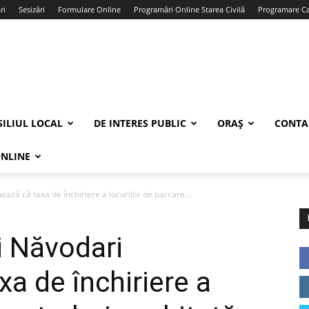
ri
Sesizări
Formulare Online
Programări Online Starea Civilă
Programare Car
ILIUL LOCAL
DE INTERES PUBLIC
ORAȘ
CONTA
ONLINE
ază că taxa de închiriere a locurilor de parcare...
i Năvodari
a de închiriere a