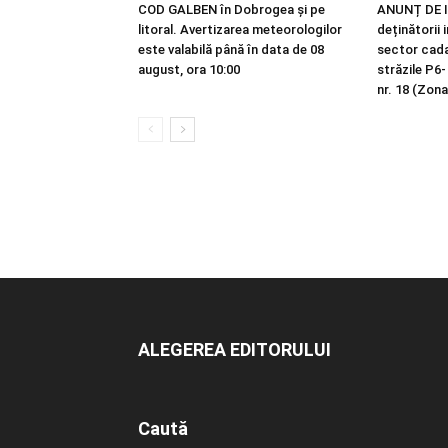
COD GALBEN în Dobrogea și pe
ANUNȚ DE I
litoral. Avertizarea meteorologilor
deținătorii 
este valabilă până în data de 08
sector cadas
august, ora 10:00
străzile P6-
nr. 18 (Zona
ALEGEREA EDITORULUI
Caută