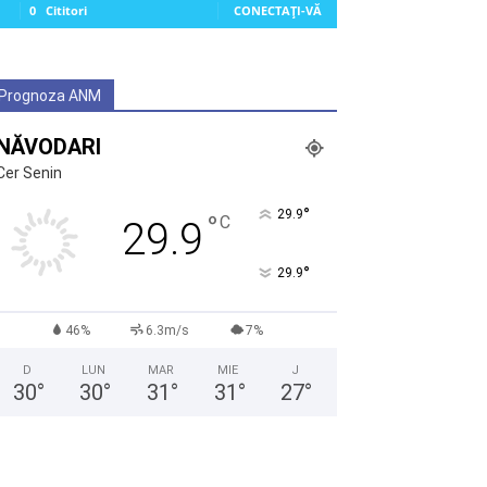
0
Cititori
CONECTAȚI-VĂ
Prognoza ANM
NĂVODARI
Cer Senin
°
29.9
°
C
29.9
°
29.9
46%
6.3m/s
7%
D
LUN
MAR
MIE
J
30
°
30
°
31
°
31
°
27
°