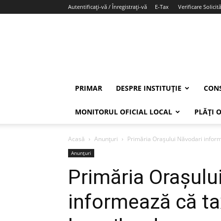
Autentificați-vă / Înregistrați-vă
E-Tax
Verificare Solicită
PRIMAR
DESPRE INSTITUȚIE
CONS
MONITORUL OFICIAL LOCAL
PLĂȚI 
Acasă
Anunțuri
Primăria Orașului Năvodari informe
Anunțuri
Primăria Orașulu
informează că tax