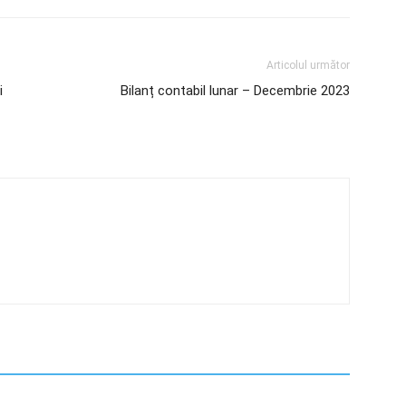
Articolul următor
i
Bilanț contabil lunar – Decembrie 2023