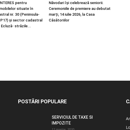
NTERES pentru
Năvodari își celebrează seniorii.
imobilelor situate în
Ceremoniile de premiere au debutat
tral nr. 30 (Peninsula-
marți, 14 iulie 2026, la Casa
 P17) și sector cadastral
Căsătoriilor
 Ecluză- străzile...
POSTĂRI POPULARE
C
SERVICIUL DE TAXE SI
A
IMPOZITE
L
12 martie, 2020