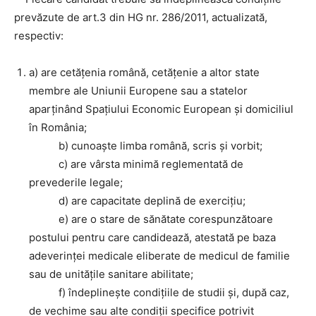
prevăzute de art.3 din HG nr. 286/2011, actualizată,
respectiv:
a) are cetăţenia română, cetăţenie a altor state
membre ale Uniunii Europene sau a statelor
aparţinând Spaţiului Economic European şi domiciliul
în România;
b) cunoaşte limba română, scris şi vorbit;
c) are vârsta minimă reglementată de
prevederile legale;
d) are capacitate deplină de exerciţiu;
e) are o stare de sănătate corespunzătoare
postului pentru care candidează, atestată pe baza
adeverinţei medicale eliberate de medicul de familie
sau de unităţile sanitare abilitate;
f) îndeplineşte condiţiile de studii şi, după caz,
de vechime sau alte condiţii specifice potrivit