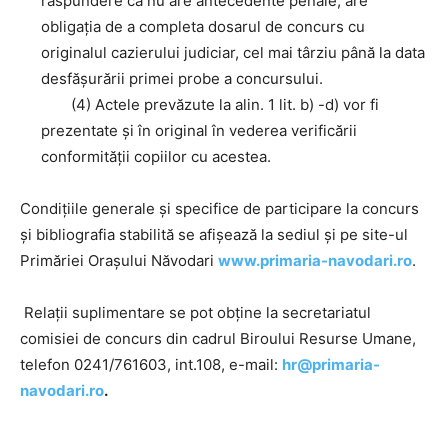
răspundere că nu are antecedente penale, are
obligaţia de a completa dosarul de concurs cu
originalul cazierului judiciar, cel mai târziu până la data
desfăşurării primei probe a concursului.
(4) Actele prevăzute la alin. 1 lit. b) -d) vor fi
prezentate şi în original în vederea verificării
conformităţii copiilor cu acestea.
Condițiile generale și specifice de participare la concurs
și bibliografia stabilită se afișează la sediul și pe site-ul
Primăriei Orașului Năvodari
www.primaria-navodari.ro
.
Relații suplimentare se pot obține la secretariatul
comisiei de concurs din cadrul Biroului Resurse Umane,
telefon 0241/761603, int.108, e-mail:
hr@primaria-
navodari.ro
.