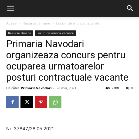
Acasă
Resurse Umane
Locuri de muncă vacante
Resurse Umane
Locuri de muncă vacante
Primaria Navodari
organizeaza concurs pentru
ocuparea urmatoarelor
posturi contractuale vacante
De către
PrimariaNavodari
-
28 mai, 2021
2708
0
Nr. 37847/28.05.2021