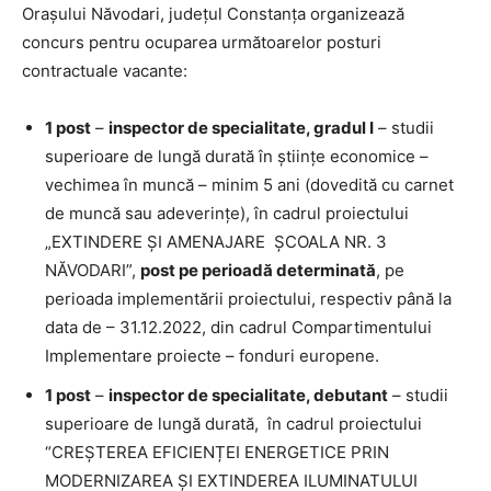
Orașului Năvodari, județul Constanța organizează
concurs pentru ocuparea următoarelor posturi
contractuale vacante:
1 post
–
inspector de specialitate, gradul I
– studii
superioare de lungă durată în științe economice –
vechimea în muncă – minim 5 ani (dovedită cu carnet
de muncă sau adeverințe), în cadrul proiectului
„EXTINDERE ȘI AMENAJARE ȘCOALA NR. 3
NĂVODARI”,
post pe perioadă determinată
, pe
perioada implementării proiectului, respectiv până la
data de – 31.12.2022, din cadrul Compartimentului
Implementare proiecte – fonduri europene.
1 post
–
inspector de specialitate, debutant
– studii
superioare de lungă durată, în cadrul proiectului
“CREȘTEREA EFICIENȚEI ENERGETICE PRIN
MODERNIZAREA ȘI EXTINDEREA ILUMINATULUI