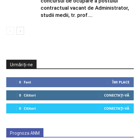
concursul de ocupare a postului
contractual vacant de Administrator,
studii medii, tr. prof....
Urmăriți-ne
0
Fani
ÎMI PLACE
0
Cititori
CONECTAȚI-VĂ
0
Cititori
CONECTAȚI-VĂ
Prognoza ANM