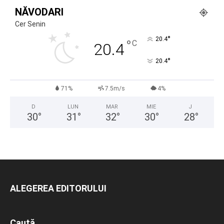
NĂVODARI
Cer Senin
°
20.4
°
C
20.4
°
20.4
71%
7.5m/s
4%
D
LUN
MAR
MIE
J
30
°
31
°
32
°
30
°
28
°
ALEGEREA EDITORULUI
Caută