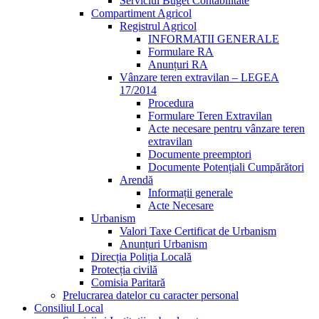
Serviciul Buget Contabilitate
Compartiment Agricol
Registrul Agricol
INFORMATII GENERALE
Formulare RA
Anunțuri RA
Vânzare teren extravilan – LEGEA
17/2014
Procedura
Formulare Teren Extravilan
Acte necesare pentru vânzare teren
extravilan
Documente preemptori
Documente Potențiali Cumpărători
Arendă
Informații generale
Acte Necesare
Urbanism
Valori Taxe Certificat de Urbanism
Anunțuri Urbanism
Direcția Poliția Locală
Protecția civilă
Comisia Paritară
Prelucrarea datelor cu caracter personal
Consiliul Local