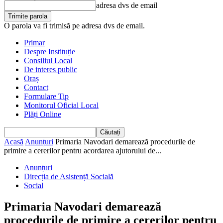
adresa dvs de email
O parola va fi trimisă pe adresa dvs de email.
Primar
Despre Instituție
Consiliul Local
De interes public
Oraș
Contact
Formulare Tip
Monitorul Oficial Local
Plăți Online
Acasă
Anunțuri
Primaria Navodari demarează procedurile de
primire a cererilor pentru acordarea ajutorului de...
Anunțuri
Direcția de Asistență Socială
Social
Primaria Navodari demarează
procedurile de primire a cererilor pentru