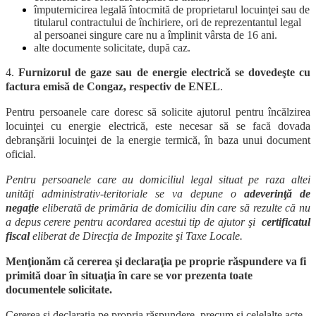
împuternicirea legală întocmită de proprietarul locuinţei sau de
titularul contractului de închiriere, ori de reprezentantul legal
al persoanei singure care nu a împlinit vârsta de 16 ani.
alte documente solicitate, după caz.
4.
Furnizorul de gaze sau de energie electrică se dovedeşte cu
factura emisă de Congaz, respectiv de ENEL
.
Pentru persoanele care doresc să solicite ajutorul pentru încălzirea
locuinţei cu energie electrică, este necesar să se facă dovada
debranşării locuinţei de la energie termică, în baza unui document
oficial.
Pentru persoanele care au domiciliul legal situat pe raza altei
unităţi administrativ-teritoriale se va depune o
adeverinţă de
negaţie
eliberată de primăria de domiciliu din care să rezulte că nu
a depus cerere pentru acordarea acestui tip de ajutor şi
certificatul
fiscal
eliberat de Direcţia de Impozite şi Taxe Locale.
Menţionăm că cererea şi declaraţia pe proprie răspundere va fi
primită doar în situaţia în care se vor prezenta toate
documentele solicitate.
Cererea şi declaraţia pe propria răspundere, precum şi celelalte acte