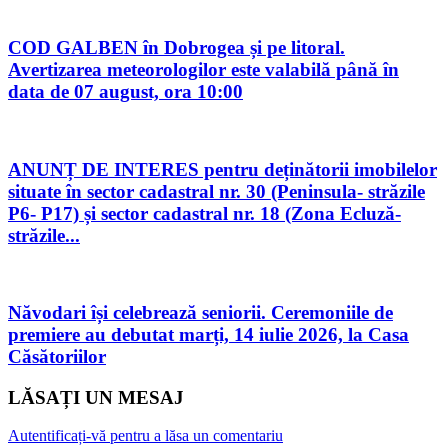
COD GALBEN în Dobrogea și pe litoral.
Avertizarea meteorologilor este valabilă până în
data de 07 august, ora 10:00
ANUNȚ DE INTERES pentru deținătorii imobilelor
situate în sector cadastral nr. 30 (Peninsula- străzile
P6- P17) și sector cadastral nr. 18 (Zona Ecluză-
străzile...
Năvodari își celebrează seniorii. Ceremoniile de
premiere au debutat marți, 14 iulie 2026, la Casa
Căsătoriilor
LĂSAȚI UN MESAJ
Autentificați-vă pentru a lăsa un comentariu