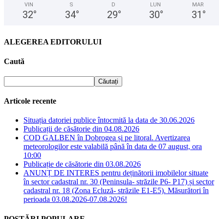
VIN
S
D
LUN
MAR
32
°
34
°
29
°
30
°
31
°
ALEGEREA EDITORULUI
Caută
Articole recente
Situația datoriei publice întocmită la data de 30.06.2026
Publicații de căsătorie din 04.08.2026
COD GALBEN în Dobrogea și pe litoral. Avertizarea
meteorologilor este valabilă până în data de 07 august, ora
10:00
Publicație de căsătorie din 03.08.2026
ANUNȚ DE INTERES pentru deținătorii imobilelor situate
în sector cadastral nr. 30 (Peninsula- străzile P6- P17) și sector
cadastral nr. 18 (Zona Ecluză- străzile E1-E5). Măsurători în
perioada 03.08.2026-07.08.2026!
POSTĂRI POPULARE