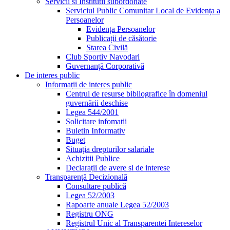
Servicii si Institutii subordonate
Serviciul Public Comunitar Local de Evidența a
Persoanelor
Evidența Persoanelor
Publicații de căsătorie
Starea Civilă
Club Sportiv Navodari
Guvernanță Corporativă
De interes public
Informații de interes public
Centrul de resurse bibliografice în domeniul
guvernării deschise
Legea 544/2001
Solicitare infomatii
Buletin Informativ
Buget
Situația drepturilor salariale
Achizitii Publice
Declarații de avere si de interese
Transparență Decizională
Consultare publică
Legea 52/2003
Rapoarte anuale Legea 52/2003
Registru ONG
Registrul Unic al Transparentei Intereselor