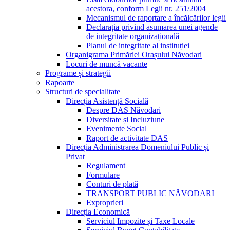
acestora, conform Legii nr. 251/2004
Mecanismul de raportare a încălcărilor legii
Declarația privind asumarea unei agende
de integritate organizațională
Planul de integritate al instituției
Organigrama Primăriei Orașului Năvodari
Locuri de muncă vacante
Programe și strategii
Rapoarte
Structuri de specialitate
Direcția Asistență Socială
Despre DAS Năvodari
Diversitate și Incluziune
Evenimente Social
Raport de activitate DAS
Direcția Administrarea Domeniului Public și
Privat
Regulament
Formulare
Conturi de plată
TRANSPORT PUBLIC NĂVODARI
Exproprieri
Direcția Economică
Serviciul Impozite și Taxe Locale