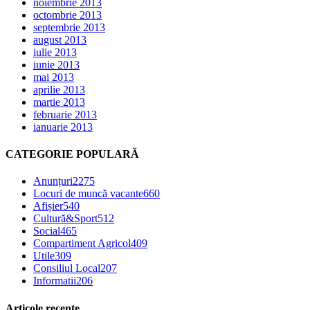
noiembrie 2013
octombrie 2013
septembrie 2013
august 2013
iulie 2013
iunie 2013
mai 2013
aprilie 2013
martie 2013
februarie 2013
ianuarie 2013
CATEGORIE POPULARĂ
Anunțuri
2275
Locuri de muncă vacante
660
Afișier
540
Cultură&Sport
512
Social
465
Compartiment Agricol
409
Utile
309
Consiliul Local
207
Informatii
206
Articole recente