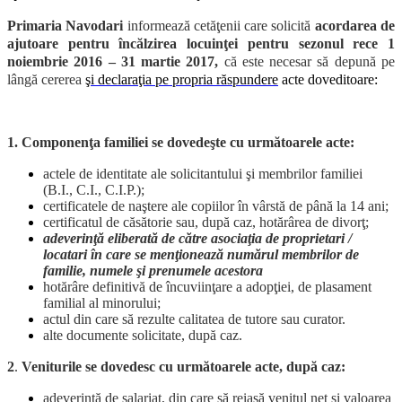
Primaria Navodari
informează cetăţenii care solicită
acordarea de
ajutoare pentru încălzirea locuinţei pentru sezonul rece 1
noiembrie 2016 – 31 martie 2017,
că este necesar să depună pe
lângă cererea
şi declaraţia pe propria răspundere
acte doveditoare:
1. Componenţa familiei se dovedeşte cu următoarele acte:
actele de identitate ale solicitantului şi membrilor familiei
(B.I., C.I., C.I.P.);
certificatele de naştere ale copiilor în vârstă de până la 14 ani;
certificatul de căsătorie sau, după caz, hotărârea de divorţ;
adeverinţă eliberată de către asociaţia de proprietari /
locatari în care se menţionează numărul membrilor de
familie, numele şi prenumele acestora
hotărâre definitivă de încuviinţare a adopţiei, de plasament
familial al minorului;
actul din care să rezulte calitatea de tutore sau curator.
alte documente solicitate, după caz.
2
.
Veniturile se dovedesc cu următoarele acte, după caz:
adeverinţă de salariat, din care să reiasă venitul net şi valoarea