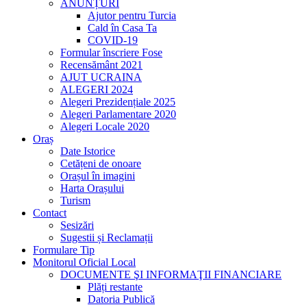
ANUNȚURI
Ajutor pentru Turcia
Cald în Casa Ta
COVID-19
Formular înscriere Fose
Recensământ 2021
AJUT UCRAINA
ALEGERI 2024
Alegeri Prezidențiale 2025
Alegeri Parlamentare 2020
Alegeri Locale 2020
Oraș
Date Istorice
Cetățeni de onoare
Orașul în imagini
Harta Orașului
Turism
Contact
Sesizări
Sugestii și Reclamații
Formulare Tip
Monitorul Oficial Local
DOCUMENTE ŞI INFORMAŢII FINANCIARE
Plăți restante
Datoria Publică