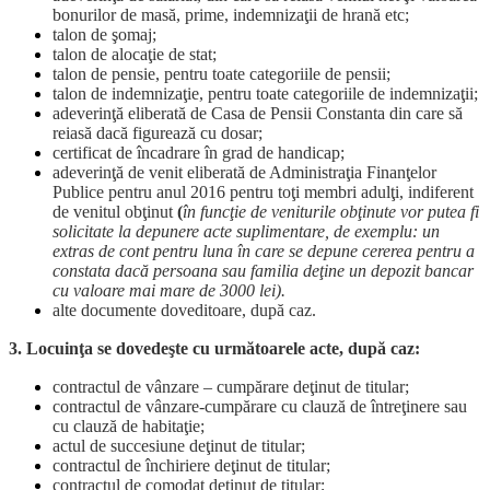
bonurilor de masă, prime, indemnizaţii de hrană etc;
talon de şomaj;
talon de alocaţie de stat;
talon de pensie, pentru toate categoriile de pensii;
talon de indemnizaţie, pentru toate categoriile de indemnizaţii;
adeverinţă eliberată de Casa de Pensii Constanta din care să
reiasă dacă figurează cu dosar;
certificat de încadrare în grad de handicap;
adeverinţă de venit eliberată de Administraţia Finanţelor
Publice pentru anul 2016 pentru toţi membri adulţi, indiferent
de venitul obţinut
(
în funcţie de veniturile obţinute vor putea fi
solicitate la depunere acte suplimentare, de exemplu: un
extras de cont pentru luna în care se depune cererea pentru a
constata dacă persoana sau familia deţine un depozit bancar
cu valoare mai mare de 3000 lei).
alte documente doveditoare, după caz.
3. Locuinţa se dovedeşte cu următoarele acte, după caz:
contractul de vânzare – cumpărare deţinut de titular;
contractul de vânzare-cumpărare cu clauză de întreţinere sau
cu clauză de habitaţie;
actul de succesiune deţinut de titular;
contractul de închiriere deţinut de titular;
contractul de comodat deţinut de titular;