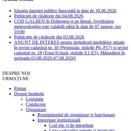
Situația datoriei publice întocmită la data de 30.06.2026
Publicații de căsătorie din 04.08.2026
COD GALBEN în Dobrogea și pe litoral. Avertizarea
meteorologilor este valabilă până în data de 07 august, ora
10:00
Publicație de căsătorie din 03.08.2026
ANUNȚ DE INTERES pentru deținătorii imobilelor situate
în sector cadastral nr. 30 (Peninsula- străzile P6- P17) și sector
cadastral nr. 18 (Zona Ecluză- străzile E1-E5). Măsurători în
perioada 03.08.2026-07.08.2026!
DESPRE NOI
URMAȚI-NE
Primar
Despre Instituție
Legislație
Conducere
Organizare
Regulamentul de organizare și funcționare
Integritate instituțională
Cod etic și de integritate
Lista cadourilor primite si destinatia