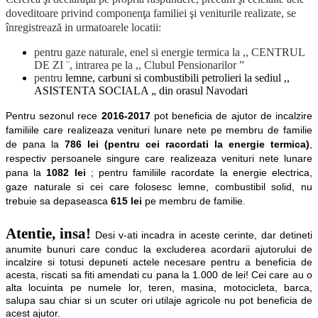
doveditoare privind componenţa familiei şi veniturile realizate, se
înregistrează in urmatoarele locatii:
pentru gaze naturale, enel si energie termica la ,, CENTRUL
DE ZI ¨, intrarea pe la ,, Clubul Pensionarilor ”
pentru
lemne, carbuni si combustibili petrolieri la sediul ,,
ASISTENTA SOCIALA „ din orasul Navodari
Pentru sezonul rece
2016-2017
pot beneficia de ajutor de incalzire
familiile care realizeaza venituri lunare nete pe membru de familie
de pana la
786 lei (pentru cei racordati la energie termica)
,
respectiv persoanele singure care realizeaza venituri nete lunare
pana la
1082 lei
; pentru familiile racordate la energie electrica,
gaze naturale si cei care folosesc lemne, combustibil solid, nu
trebuie sa depaseasca
615 lei
pe membru de familie.
Atentie, insa!
Desi v-ati incadra in aceste cerinte, dar detineti
anumite bunuri care conduc la excluderea acordarii ajutorului de
incalzire si totusi depuneti actele necesare pentru a beneficia de
acesta, riscati sa fiti amendati cu pana la 1.000 de lei! Cei care au o
alta locuinta pe numele lor, teren, masina, motocicleta, barca,
salupa sau chiar si un scuter ori utilaje agricole nu pot beneficia de
acest ajutor.