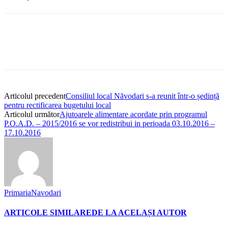
Articolul precedent
Consiliul local Năvodari s-a reunit într-o ședință
pentru rectificarea bugetului local
Articolul următor
Ajutoarele alimentare acordate prin programul
P.O.A.D. – 2015/2016 se vor redistribui in perioada 03.10.2016 –
17.10.2016
PrimariaNavodari
ARTICOLE SIMILARE
DE LA ACELAȘI AUTOR