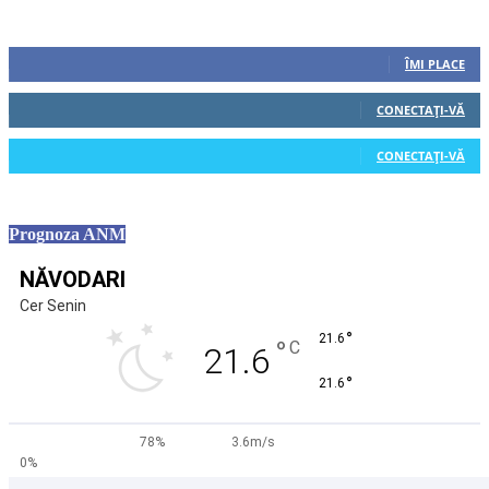
Urmăriți-ne
0
Fani
ÎMI PLACE
0
Cititori
CONECTAȚI-VĂ
0
Cititori
CONECTAȚI-VĂ
Prognoza ANM
NĂVODARI
Cer Senin
°
21.6
°
C
21.6
°
21.6
78%
3.6m/s
0%