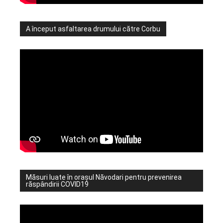
A început asfaltarea drumului către Corbu
Măsuri luate în orașul Năvodari pentru prevenirea
răspândirii COVID19