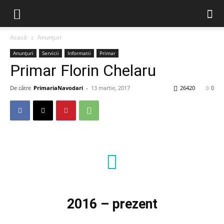
Acasă
Anunțuri
Anunțuri
Servicii
Informatii
Primar
Primar Florin Chelaru
De către
PrimariaNavodari
-
13 martie, 2017
26420
0
2016 – prezent