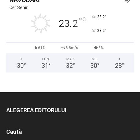
NĂVODARI
Cer Senin
°
23.2
°
C
23.2
°
23.2
61%
8.8m/s
3%
D
LUN
MAR
MIE
J
30
°
31
°
32
°
30
°
28
°
ALEGEREA EDITORULUI
Caută