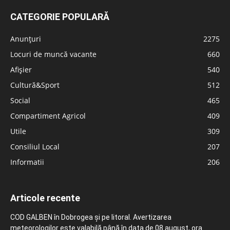
CATEGORIE POPULARĂ
Anunțuri
2275
Locuri de muncă vacante
660
Afișier
540
Cultură&Sport
512
Social
465
Compartiment Agricol
409
Utile
309
Consiliul Local
207
Informatii
206
Articole recente
COD GALBEN în Dobrogea și pe litoral. Avertizarea
meteorologilor este valabilă până în data de 08 august, ora