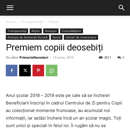
Acasă
Transparență
Afișier
Transparență
Afișier
Anunțuri
Cultură&Sport
Direcția de Asistență Socială
Social
Unitati de Invatamant
Premiem copiii deosebiți
De către
PrimariaNavodari
-
13 iunie, 2019
2611
0
Anul școlar 2018 – 2019 este pe cale să se încheie!
Beneficiarii înscriși în cadrul Centrului de Zi pentru Copii
au colecționat momente frumoase, au acumulat noi
informații, iar astăzi încheie încă un an școlar magic. Toți
sunt unici și speciali în felul lor. Îi rugăm să nu se