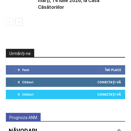
marți, 14 iulie 2026, la Casa
Căsătoriilor
Urmăriți-ne
0
Fani
ÎMI PLACE
0
Cititori
CONECTAȚI-VĂ
0
Cititori
CONECTAȚI-VĂ
Prognoza ANM