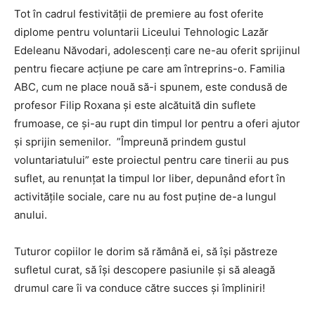
Tot în cadrul festivității de premiere au fost oferite
diplome pentru voluntarii Liceului Tehnologic Lazăr
Edeleanu Năvodari, adolescenți care ne-au oferit sprijinul
pentru fiecare acțiune pe care am întreprins-o. Familia
ABC, cum ne place nouă să-i spunem, este condusă de
profesor Filip Roxana și este alcătuită din suflete
frumoase, ce și-au rupt din timpul lor pentru a oferi ajutor
și sprijin semenilor. ”Împreună prindem gustul
voluntariatului” este proiectul pentru care tinerii au pus
suflet, au renunțat la timpul lor liber, depunând efort în
activitățile sociale, care nu au fost puține de-a lungul
anului.
Tuturor copiilor le dorim să rămână ei, să își păstreze
sufletul curat, să își descopere pasiunile și să aleagă
drumul care îi va conduce către succes și împliniri!