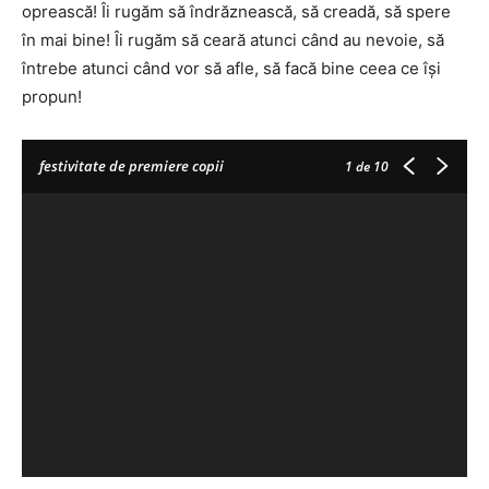
oprească! Îi rugăm să îndrăznească, să creadă, să spere
în mai bine! Îi rugăm să ceară atunci când au nevoie, să
întrebe atunci când vor să afle, să facă bine ceea ce își
propun!
festivitate de premiere copii
1
de 10