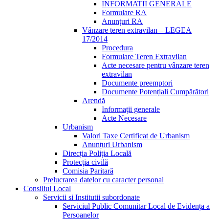
INFORMATII GENERALE
Formulare RA
Anunțuri RA
Vânzare teren extravilan – LEGEA
17/2014
Procedura
Formulare Teren Extravilan
Acte necesare pentru vânzare teren
extravilan
Documente preemptori
Documente Potențiali Cumpărători
Arendă
Informații generale
Acte Necesare
Urbanism
Valori Taxe Certificat de Urbanism
Anunțuri Urbanism
Direcția Poliția Locală
Protecția civilă
Comisia Paritară
Prelucrarea datelor cu caracter personal
Consiliul Local
Servicii si Institutii subordonate
Serviciul Public Comunitar Local de Evidența a
Persoanelor