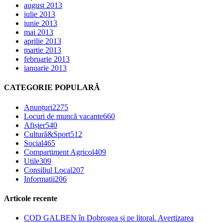
august 2013
iulie 2013
iunie 2013
mai 2013
aprilie 2013
martie 2013
februarie 2013
ianuarie 2013
CATEGORIE POPULARĂ
Anunțuri
2275
Locuri de muncă vacante
660
Afișier
540
Cultură&Sport
512
Social
465
Compartiment Agricol
409
Utile
309
Consiliul Local
207
Informatii
206
Articole recente
COD GALBEN în Dobrogea și pe litoral. Avertizarea