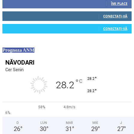
ÎMI PLACE
0
Cititori
CONECTAȚI-VĂ
0
Cititori
CONECTAȚI-VĂ
Prognoza ANM
NĂVODARI
Cer Senin
°
28.2
°
C
28.2
°
28.2
58%
4.8m/s
6%
D
LUN
MAR
MIE
J
26
°
30
°
31
°
29
°
27
°