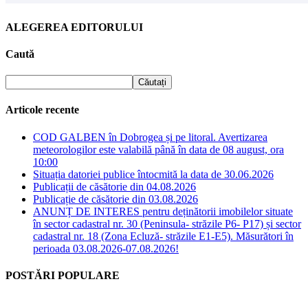
ALEGEREA EDITORULUI
Caută
Articole recente
COD GALBEN în Dobrogea și pe litoral. Avertizarea
meteorologilor este valabilă până în data de 08 august, ora
10:00
Situația datoriei publice întocmită la data de 30.06.2026
Publicații de căsătorie din 04.08.2026
Publicație de căsătorie din 03.08.2026
ANUNȚ DE INTERES pentru deținătorii imobilelor situate
în sector cadastral nr. 30 (Peninsula- străzile P6- P17) și sector
cadastral nr. 18 (Zona Ecluză- străzile E1-E5). Măsurători în
perioada 03.08.2026-07.08.2026!
POSTĂRI POPULARE