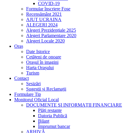
COVID-19
Formular înscriere Fose
Recensământ 2021
AJUT UCRAINA
ALEGERI 2024
Alegeri Prezidențiale 2025
Alegeri Parlamentare 2020
Alegeri Locale 2020
Oraș
Date Istorice
Cetățeni de onoare
Orașul în imagini
Harta Orașului
Turism
Contact
Sesizări
Sugestii și Reclamații
Formulare Tip
Monitorul Oficial Local
DOCUMENTE ŞI INFORMAŢII FINANCIARE
Plăți restante
Datoria Publică
Bilanț
Împrumut bancar
ARHIVĂ