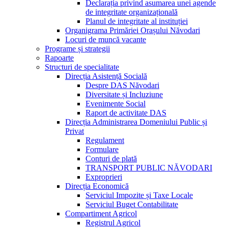
Declarația privind asumarea unei agende
de integritate organizațională
Planul de integritate al instituției
Organigrama Primăriei Orașului Năvodari
Locuri de muncă vacante
Programe și strategii
Rapoarte
Structuri de specialitate
Direcția Asistență Socială
Despre DAS Năvodari
Diversitate și Incluziune
Evenimente Social
Raport de activitate DAS
Direcția Administrarea Domeniului Public și
Privat
Regulament
Formulare
Conturi de plată
TRANSPORT PUBLIC NĂVODARI
Exproprieri
Direcția Economică
Serviciul Impozite și Taxe Locale
Serviciul Buget Contabilitate
Compartiment Agricol
Registrul Agricol