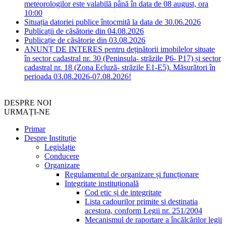
meteorologilor este valabilă până în data de 08 august, ora
10:00
Situația datoriei publice întocmită la data de 30.06.2026
Publicații de căsătorie din 04.08.2026
Publicație de căsătorie din 03.08.2026
ANUNȚ DE INTERES pentru deținătorii imobilelor situate
în sector cadastral nr. 30 (Peninsula- străzile P6- P17) și sector
cadastral nr. 18 (Zona Ecluză- străzile E1-E5). Măsurători în
perioada 03.08.2026-07.08.2026!
DESPRE NOI
URMAȚI-NE
Primar
Despre Instituție
Legislație
Conducere
Organizare
Regulamentul de organizare și funcționare
Integritate instituțională
Cod etic și de integritate
Lista cadourilor primite si destinatia
acestora, conform Legii nr. 251/2004
Mecanismul de raportare a încălcărilor legii