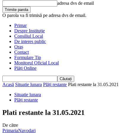
adresa dvs de email
O parola va fi trimisă pe adresa dvs de email.
Primar
Despre Instituție
Consiliul Local
De interes public
Oraș
Contact
Formulare Tip
Monitorul Oficial Local
Plăți Online
Acasă
Situatie lunara
Plăți restante
Plati restante la 31.05.2021
Situatie lunara
Plăți restante
Plati restante la 31.05.2021
De către
PrimariaNavodari