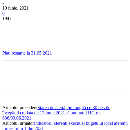
-
10 iunie, 2021
0
1947
Plati restante la 31.05.2021
Articolul precedent
Starea de alertă, prelungită cu 30 de zile
începând cu data de 12 iunie 2021. Conținutul HG nr.
636/09.06.2021
Articolul următor
Indicatorii aferenti executiei bugetului local aferenți
trimestrului 1 din 2021