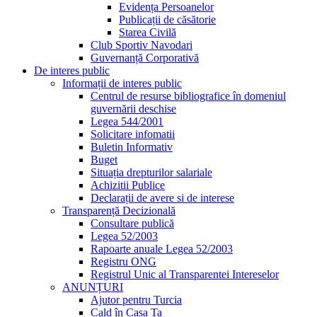
Evidența Persoanelor
Publicații de căsătorie
Starea Civilă
Club Sportiv Navodari
Guvernanță Corporativă
De interes public
Informații de interes public
Centrul de resurse bibliografice în domeniul
guvernării deschise
Legea 544/2001
Solicitare infomatii
Buletin Informativ
Buget
Situația drepturilor salariale
Achizitii Publice
Declarații de avere si de interese
Transparență Decizională
Consultare publică
Legea 52/2003
Rapoarte anuale Legea 52/2003
Registru ONG
Registrul Unic al Transparentei Intereselor
ANUNȚURI
Ajutor pentru Turcia
Cald în Casa Ta