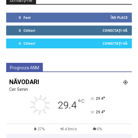
Urmăriți-ne
0
Fani
ÎMI PLACE
0
Cititori
CONECTAȚI-VĂ
0
Cititori
CONECTAȚI-VĂ
Prognoza ANM
NĂVODARI
Cer Senin
°
29.4
°
C
29.4
°
29.4
27%
4.8m/s
0%