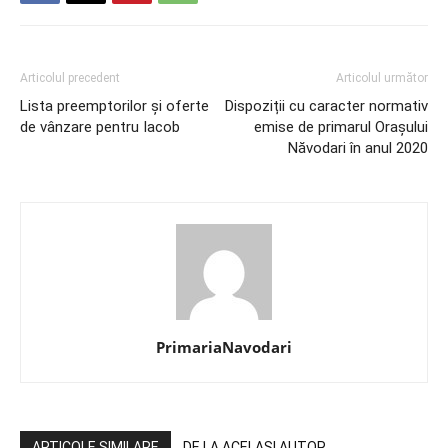
Articolul precedent
Articolul următor
Lista preemptorilor și oferte
Dispoziții cu caracter normativ
de vânzare pentru Iacob
emise de primarul Orașului
Năvodari în anul 2020
PrimariaNavodari
ARTICOLE SIMILARE
DE LA ACELAȘI AUTOR