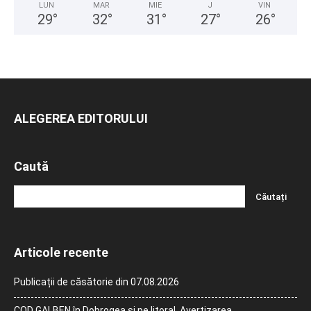
LUN
MAR
MIE
J
VIN
29
°
32
°
31
°
27
°
26
°
ALEGEREA EDITORULUI
Caută
Articole recente
Publicații de căsătorie din 07.08.2026
COD GALBEN în Dobrogea și pe litoral. Avertizarea