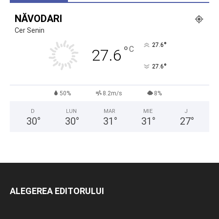
NĂVODARI
Cer Senin
°
27.6
°
C
27.6
°
27.6
50%
8.2m/s
8%
D
LUN
MAR
MIE
J
30
°
30
°
31
°
31
°
27
°
ALEGEREA EDITORULUI