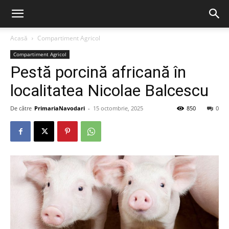
Acasă
Compartiment Agricol
Compartiment Agricol
Pestă porcină africană în
localitatea Nicolae Balcescu
De către
PrimariaNavodari
-
15 octombrie, 2025
850
0