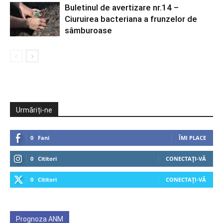
Buletinul de avertizare nr.14 –
Ciuruirea bacteriana a frunzelor de
sâmburoase
Urmăriți-ne
0
Fani
ÎMI PLACE
0
Cititori
CONECTAȚI-VĂ
0
Cititori
CONECTAȚI-VĂ
Prognoza ANM