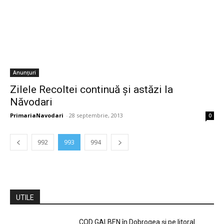
Anunțuri
Zilele Recoltei continuă și astăzi la
Năvodari
PrimariaNavodari
-
28 septembrie, 2013
0
992
993
994
UTILE
COD GALBEN în Dobrogea și pe litoral.