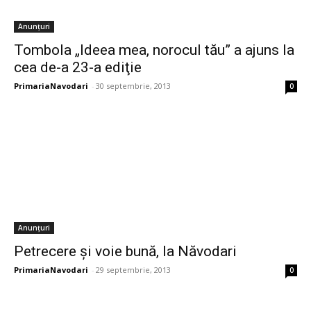
Anunțuri
Tombola „Ideea mea, norocul tău” a ajuns la
cea de-a 23-a ediţie
PrimariaNavodari
-
30 septembrie, 2013
0
Anunțuri
Petrecere şi voie bună, la Năvodari
PrimariaNavodari
-
29 septembrie, 2013
0