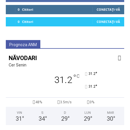
0
Cititori
CONECTAȚI-VĂ
0
Cititori
CONECTAȚI-VĂ
Prognoza ANM
NĂVODARI
Cer Senin
°
31.2
°
C
31.2
°
31.2
48%
3.5m/s
0%
VIN
S
D
LUN
MAR
31
°
34
°
29
°
29
°
30
°