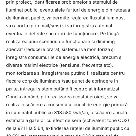
prin proiect, identificarea problemelor sistemului de
iluminat public, eventualele furturi de energie din rețeaua
de iluminat public, va permite reglarea fluxului luminos,
va raporta (prin mail/sms) si va înregistra automat
eventuale defecte sau erori de funcționare. Pe lângă
realizarea unui scenariu de funcționare si dimming
adecvat (reducere orară), sistemul va monitoriza și
înregistra consumurile de energie electrică, precum și
diverse mărimi electrice (tensiune, frecvența etc),
monitorizarea și înregistrarea putând fi realizate pentru
fiecare corp de iluminat și/sau punct de aprindere în
parte, întregul sistem putând fi controlat informatizat.
Concluzionând, prin realizarea acestui proiect, se va
realiza o scădere a consumului anual de energie primară
în iluminatul public cu 318.580 kwh/an, o scădere anuală
estimată a gazelor cu efect de seră (echivalent tone CO2)
de la 97.11 la 5.64, extinderea rețelei de iluminat public cu