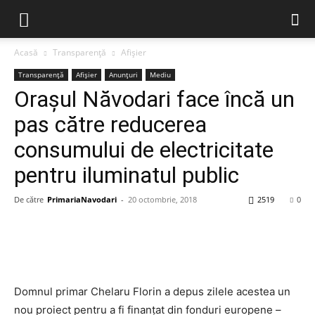
Acasă
Transparență
Afișier
Transparență
Afișier
Anunțuri
Mediu
Orașul Năvodari face încă un
pas către reducerea
consumului de electricitate
pentru iluminatul public
De către
PrimariaNavodari
-
20 octombrie, 2018
2519
0
Domnul primar Chelaru Florin a depus zilele acestea un
nou proiect pentru a fi finanțat din fonduri europene –