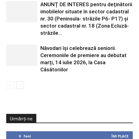
ANUNȚ DE INTERES pentru deținătorii
imobilelor situate în sector cadastral
nr. 30 (Peninsula- străzile P6- P17) și
sector cadastral nr. 18 (Zona Ecluză-
străzile...
Năvodari își celebrează seniorii.
Ceremoniile de premiere au debutat
marți, 14 iulie 2026, la Casa
Căsătoriilor
Urmăriți-ne
0
Fani
ÎMI PLACE