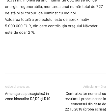
18.591 ml, montarea unui număr de 632 surse noi de
energie regenerabila, montarea unui număr total de 727
de stâlpi și corpuri de iluminat cu led noi.
Valoarea totală a proiectului este de aproximativ
5.000.000 EUR, din care contribuția orașului Năvodari
este de doar 2 %.
Articolul precedent
Articolul următor
Amenajarea peisagistică în
Centralizator nominal cu
zona blocurilor R8,R9 și R10
rezultatul probei scrise la
concursul din data de
22.10.2018 (proba scrisă)