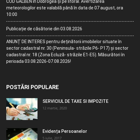
COD GALBEN în Dobrogea și pe litoral. Avertizarea
meteorologilor este valabilă până în data de 07 august, ora
10:00
Publicație de căsătorie din 03.08.2026
ANUNȚ DE INTERES pentru deținătorii imobilelor situate în
sector cadastral nr. 30 (Peninsula- străzile P6- P17) și sector
cadastral nr. 18 (Zona Ecluză- străzile E1-E5). Măsurători în
perioada 03.08.2026-07.08.2026!
POSTĂRI POPULARE
SERVICIUL DE TAXE SI IMPOZITE
12 martie, 2020
Evidența Persoanelor
5 iulie, 2017