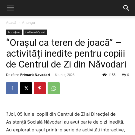
Acasă
Anunțuri
Anunțuri
Cultură&Sport
“Orașul ca teren de joacă” –
activități inedite pentru copiii
de Centrul de Zi din Năvodari
De către
PrimariaNavodari
-
6 iunie, 2025
1155
0
?Joi, 05 iunie, copiii din Centrul de Zi al Direcției de
Asistență Socială Năvodari au avut parte de o zi inedită.
Au explorat orașul printr-o serie de activități interactive,