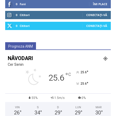
0
Fani
ÎMI PLACE
0
Cititori
CONECTAȚI-VĂ
0
Cititori
CONECTAȚI-VĂ
Prognoza ANM
NĂVODARI
Cer Senin
°
25.6
°
C
25.6
°
25.6
55%
1.5m/s
0%
VIN
S
D
LUN
MAR
26
°
34
°
29
°
29
°
30
°