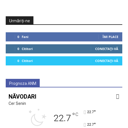
Urmăriți-ne
0
Fani
ÎMI PLACE
0
Cititori
CONECTAȚI-VĂ
0
Cititori
CONECTAȚI-VĂ
Prognoza ANM
NĂVODARI
Cer Senin
°
22.7
°
C
22.7
°
22.7