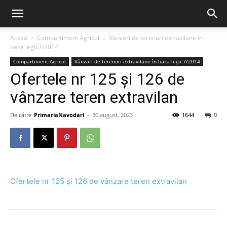
Acasă
Compartiment Agricol
Vânzări de terenuri extravilane în
baza legii.7/2014
Compartiment Agricol
Vânzări de terenuri extravilane în baza legii.7/2014
Ofertele nr 125 și 126 de
vânzare teren extravilan
De către
PrimariaNavodari
-
30 august, 2023
1644
0
Ofertele nr 125 și 126 de vânzare teren extravilan