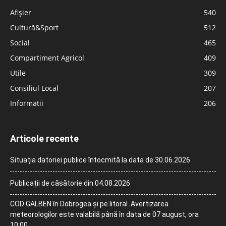
Afișier
540
Cultură&Sport
512
Social
465
Compartiment Agricol
409
Utile
309
Consiliul Local
207
Informatii
206
Articole recente
Situația datoriei publice întocmită la data de 30.06.2026
Publicații de căsătorie din 04.08.2026
COD GALBEN în Dobrogea și pe litoral. Avertizarea
meteorologilor este valabilă până în data de 07 august, ora
10:00