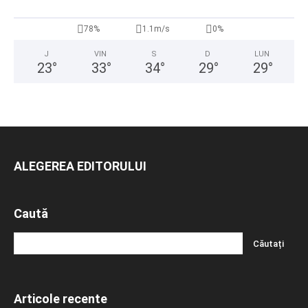
78%
1.1m/s
0%
J
VIN
S
D
LUN
23
°
33
°
34
°
29
°
29
°
ALEGEREA EDITORULUI
Caută
Articole recente