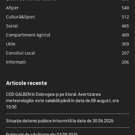
Afișier
540
Cultură&Sport
512
Social
465
Compartiment Agricol
409
Utile
309
Consiliul Local
207
Informatii
206
Articole recente
COD GALBEN în Dobrogea și pe litoral. Avertizarea
meteorologilor este valabilă până în data de 08 august, ora
10:00
Situația datoriei publice întocmită la data de 30.06.2026
Publicații de căsătorie din 04.08.2026