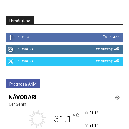
Urmăriți-ne
0
Fani
ÎMI PLACE
0
Cititori
CONECTAȚI-VĂ
0
Cititori
CONECTAȚI-VĂ
Prognoza ANM
NĂVODARI
Cer Senin
°
31.1
°
C
31.1
°
31.1