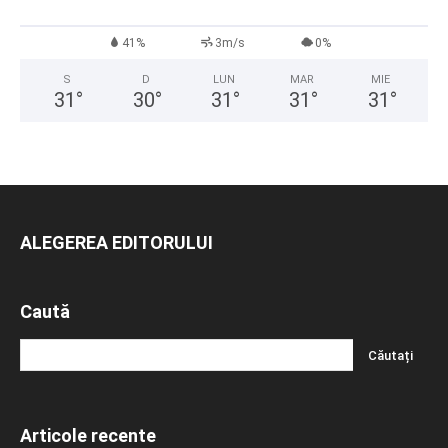
41%
3m/s
0%
S
D
LUN
MAR
MIE
31
°
30
°
31
°
31
°
31
°
ALEGEREA EDITORULUI
Caută
Articole recente