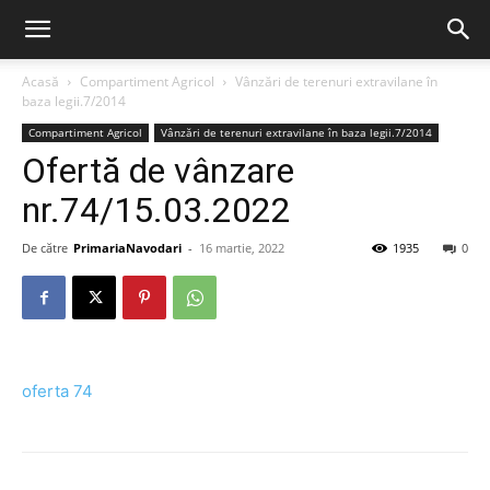
Acasă
Compartiment Agricol
Vânzări de terenuri extravilane în
baza legii.7/2014
Compartiment Agricol
Vânzări de terenuri extravilane în baza legii.7/2014
Ofertă de vânzare
nr.74/15.03.2022
De către
PrimariaNavodari
-
16 martie, 2022
1935
0
oferta 74