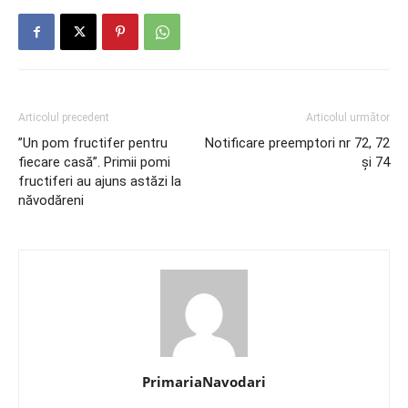
Articolul precedent
Articolul următor
”Un pom fructifer pentru
Notificare preemptori nr 72, 72
fiecare casă”. Primii pomi
și 74
fructiferi au ajuns astăzi la
năvodăreni
PrimariaNavodari