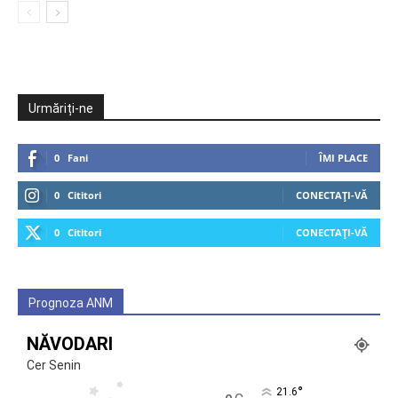
Urmăriți-ne
0
Fani
ÎMI PLACE
0
Cititori
CONECTAȚI-VĂ
0
Cititori
CONECTAȚI-VĂ
Prognoza ANM
NĂVODARI
Cer Senin
°
21.6