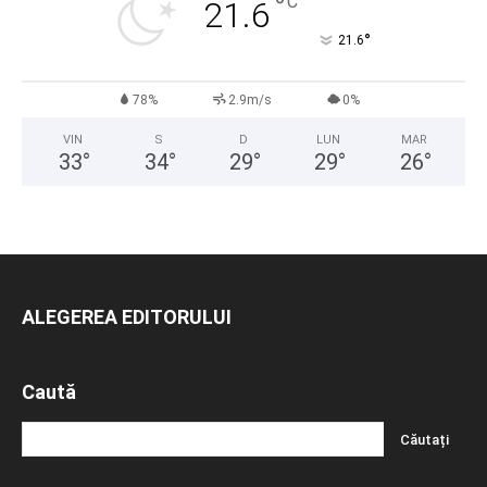
°
C
21.6
°
21.6
78%
2.9m/s
0%
VIN
S
D
LUN
MAR
33
°
34
°
29
°
29
°
26
°
ALEGEREA EDITORULUI
Caută