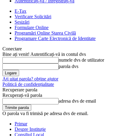
Autentificați-vă / Înregistrați-vă
E-Tax
Verificare Solicitări
Sesizări
Formulare Online
Programări Online Starea Civilă
Programare Carte Electronică de Identitate
Conectare
Bine ați venit! Autentificați-vă in contul dvs
numele dvs de utilizator
parola dvs
Ați uitat parola? obține ajutor
Politică de confidențialitate
Recuperare parola
Recuperați-vă parola
adresa dvs de email
O parola va fi trimisă pe adresa dvs de email.
Primar
Despre Instituție
Consiliul Local