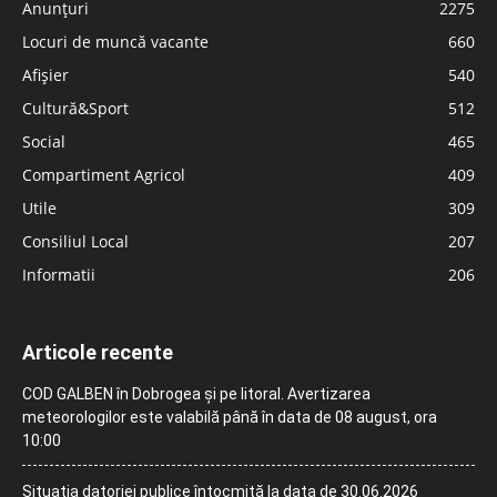
Anunțuri
2275
Locuri de muncă vacante
660
Afișier
540
Cultură&Sport
512
Social
465
Compartiment Agricol
409
Utile
309
Consiliul Local
207
Informatii
206
Articole recente
COD GALBEN în Dobrogea și pe litoral. Avertizarea
meteorologilor este valabilă până în data de 08 august, ora
10:00
Situația datoriei publice întocmită la data de 30.06.2026