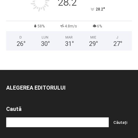
28.2
°
28.2
58%
4.8m/s
6%
D
LUN
MAR
MIE
J
26
°
30
°
31
°
29
°
27
°
ALEGEREA EDITORULUI
Caută