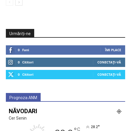
Urmăriți-ne
0
Fani
ÎMI PLACE
0
Cititori
CONECTAȚI-VĂ
0
Cititori
CONECTAȚI-VĂ
Prognoza ANM
NĂVODARI
Cer Senin
°
28.2
°
C