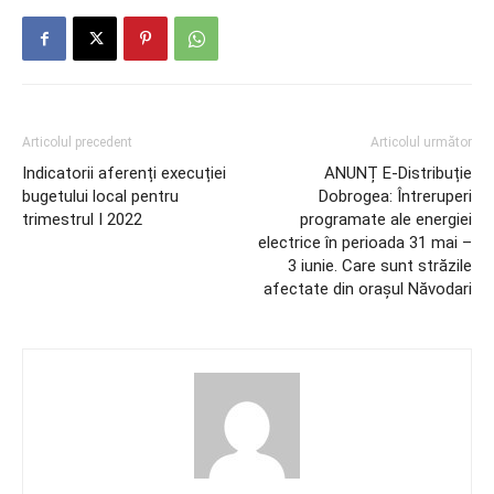
Articolul precedent
Articolul următor
Indicatorii aferenți execuției
ANUNȚ E-Distribuție
bugetului local pentru
Dobrogea: Întreruperi
trimestrul I 2022
programate ale energiei
electrice în perioada 31 mai –
3 iunie. Care sunt străzile
afectate din orașul Năvodari