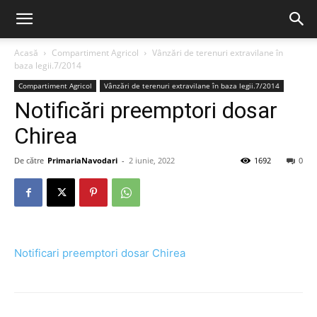
Acasă
Compartiment Agricol
Vânzări de terenuri extravilane în
baza legii.7/2014
Compartiment Agricol
Vânzări de terenuri extravilane în baza legii.7/2014
Notificări preemptori dosar
Chirea
De către
PrimariaNavodari
-
2 iunie, 2022
1692
0
Notificari preemptori dosar Chirea