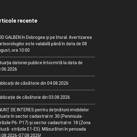
rticole recente
D GALBEN în Dobrogea și pe litoral. Avertizarea
teorologilor este valabilă până în data de 08
gust, ora 10:00
tuația datoriei publice întocmită la data de
.06.2026
blicații de căsătorie din 04.08.2026
blicație de căsătorie din 03.08.2026
UNȚ DE INTERES pentru deținătorii imobilelor
tuate în sector cadastral nr. 30 (Peninsula-
răzile P6- P17) și sector cadastral nr. 18 (Zona
luză- străzile E1-E5). Măsurători în perioada
.08.2026-07.08.2026!