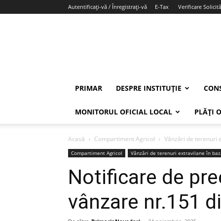
Autentificați-vă / Înregistrați-vă
E-Tax
Verificare Solicită
PRIMAR
DESPRE INSTITUȚIE
CONS
MONITORUL OFICIAL LOCAL
PLĂȚI 
Acasă
Compartiment Agricol
Vânzări de terenuri e
Compartiment Agricol
Vânzări de terenuri extravilane în baz
Notificare de pr
vânzare nr.151 d