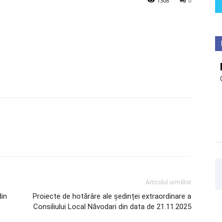
1308
0
Articolul următor
din
Proiecte de hotărâre ale ședinței extraordinare a
Consiliului Local Năvodari din data de 21.11.2025