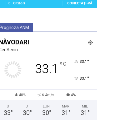
0
Cititori
CONECTAȚI-VĂ
Prognoza ANM
NĂVODARI
Cer Senin
°
33.1
°
C
33.1
°
33.1
40%
6.4m/s
4%
S
D
LUN
MAR
MIE
33
°
30
°
30
°
31
°
31
°