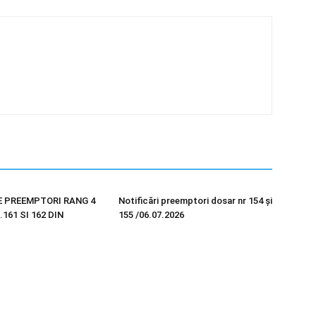
E PREEMPTORI RANG 4
Notificări preemptori dosar nr 154 și
161 SI 162 DIN
155 /06.07.2026