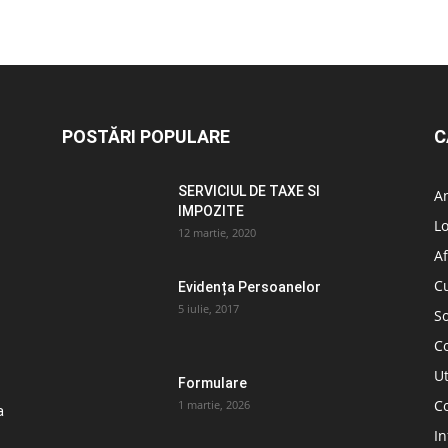
POSTĂRI POPULARE
C
SERVICIUL DE TAXE SI
A
IMPOZITE
L
12 martie, 2020
Af
C
Evidența Persoanelor
5 iulie, 2017
So
C
Ut
Formulare
Co
1 martie, 2026
a
In