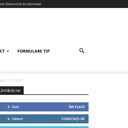
te Electronică de Identitate
CT
FORMULARE TIP
din 19.11.2025
Urmăriți-ne
0
Fani
ÎMI PLACE
0
Cititori
CONECTAȚI-VĂ