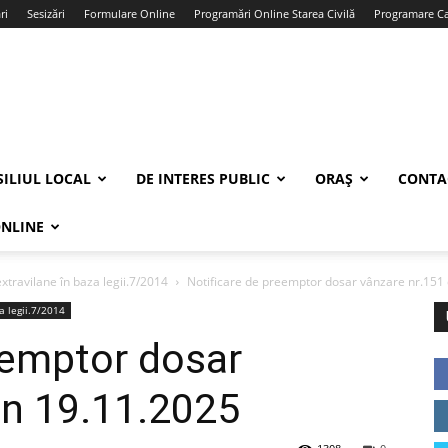
ri
Sesizări
Formulare Online
Programări Online Starea Civilă
Programare Car
ILIUL LOCAL
DE INTERES PUBLIC
ORAȘ
CONTA
ONLINE
xtravilane în baza legii.7/2014
Notificare de preemptor dosar vânzare nr.151 
a legii.7/2014
eemptor dosar
in 19.11.2025