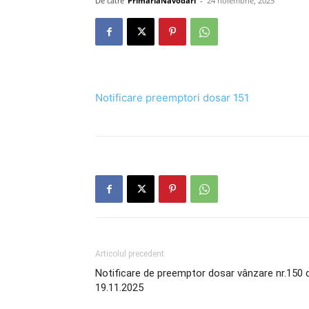
De către
PrimariaNavodari
-
24 noiembrie, 2025
Notificare preemptori dosar 151
Articolul precedent
Notificare de preemptor dosar vânzare nr.150 
19.11.2025