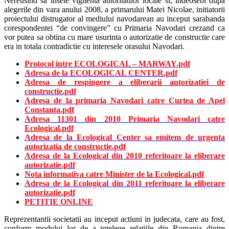
Nereusind sa insele vigilenta autoritatilor locale si, indeosebi dupa
alegerile din vara anului 2008, a primarului Matei Nicolae, initiatorii
proiectului distrugator al mediului navodarean au inceput sarabanda
corespondentei “de convingere” cu Primaria Navodari crezand ca
vor putea sa obtina cu mare usurinta o autorizatie de constructie care
era in totala contradictie cu interesele orasului Navodari.
Protocol intre ECOLOGICAL – MARWAY.pdf
Adresa de la ECOLOGICAL CENTER.pdf
Adresa de respingere a eliberarii autorizatiei de
constructie.pdf
Adresa de la primaria Navodari catre Curtea de Apel
Constanta.pdf
Adresa 11301 din 2010 Primaria Navodari catre
Ecological.pdf
Adresa de la Ecological Center sa emitem de urgenta
autorizatia de constructie.pdf
Adresa de la Ecological din 2010 referitoare la eliberare
autorizatie.pdf
Nota informativa catre Minister de la Ecological.pdf
Adresa de la Ecological din 2011 referitoare la eliberare
autorizatie.pdf
PETITIE ONLINE
Reprezentantii societatii au inceput actiuni in judecata, care au fost,
conform modului lor de a intelege relatiile din Romania dintre