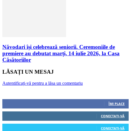
Năvodari își celebrează seniorii. Ceremoniile de
premiere au debutat marți, 14 iulie 2026, la Casa
Căsătoriilor
LĂSAȚI UN MESAJ
Autentificați-vă pentru a lăsa un comentariu
Urmăriți-ne
0
Fani
ÎMI PLACE
0
Cititori
CONECTAȚI-VĂ
0
Cititori
CONECTAȚI-VĂ