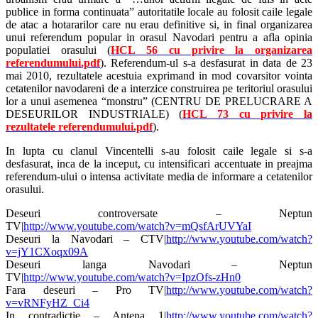
publice in forma continuata” autoritatile locale au folosit caile legale
de atac a hotararilor care nu erau definitive si, in final organizarea
unui referendum popular in orasul Navodari pentru a afla opinia
populatiei orasului (
HCL 56 cu privire la organizarea
referendumului.pdf
). Referendum-ul s-a desfasurat in data de 23
mai 2010, rezultatele acestuia exprimand in mod covarsitor vointa
cetatenilor navodareni de a interzice construirea pe teritoriul orasului
lor a unui asemenea “monstru” (CENTRU DE PRELUCRARE A
DESEURILOR INDUSTRIALE) (
HCL 73 cu privire la
rezultatele referendumului.pdf
).
In lupta cu clanul Vincentelli s-au folosit caile legale si s-a
desfasurat, inca de la inceput, cu intensificari accentuate in preajma
referendum-ului o intensa activitate media de informare a cetatenilor
orasului.
Deseuri controversate – Neptun
TV|
http://www.youtube.com/watch?v=mQsfArUVYaI
Deseuri la Navodari – CTV|
http://www.youtube.com/watch?
v=jY1CXoqx09A
Deseuri langa Navodari – Neptun
TV|
http://www.youtube.com/watch?v=IpzOfs-zHn0
Fara deseuri – Pro TV|
http://www.youtube.com/watch?
v=vRNFyHZ_Ci4
In contradictie – Antena 1|
http://www.youtube.com/watch?