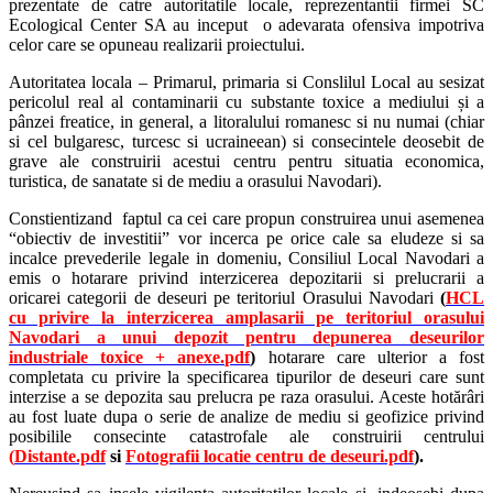
prezentate de catre autoritatile locale, reprezentantii firmei SC
Ecological Center SA au inceput o adevarata ofensiva impotriva
celor care se opuneau realizarii proiectului.
Autoritatea locala – Primarul, primaria si Conslilul Local au sesizat
pericolul real al contaminarii cu substante toxice a mediului și a
pânzei freatice, in general, a litoralului romanesc si nu numai (chiar
si cel bulgaresc, turcesc si ucraineean) si consecintele deosebit de
grave ale construirii acestui centru pentru situatia economica,
turistica, de sanatate si de mediu a orasului Navodari).
Constientizand faptul ca cei care propun construirea unui asemenea
“obiectiv de investitii” vor incerca pe orice cale sa eludeze si sa
incalce prevederile legale in domeniu, Consiliul Local Navodari a
emis o hotarare privind interzicerea depozitarii si prelucrarii a
oricarei categorii de deseuri pe teritoriul Orasului Navodari
(
HCL
cu privire la interzicerea amplasarii pe teritoriul orasului
Navodari a unui depozit pentru depunerea deseurilor
industriale toxice + anexe.pdf
)
hotarare care ulterior a fost
completata cu privire la specificarea tipurilor de deseuri care sunt
interzise a se depozita sau prelucra pe raza orasului. Aceste hotărâri
au fost luate dupa o serie de analize de mediu si geofizice privind
posibilile consecinte catastrofale ale construirii centrului
(
Distante.pdf
si
Fotografii locatie centru de deseuri.pdf
).