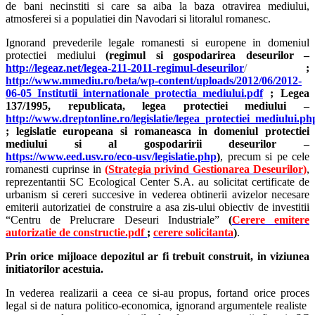
de bani necinstiti si care sa aiba la baza otravirea mediului,
atmosferei si a populatiei din Navodari si litoralul romanesc.
Ignorand prevederile legale romanesti si europene in domeniul
protectiei mediului
(regimul si gospodarirea deseurilor –
http://legeaz.net/legea-211-2011-regimul-deseurilor
/
;
http://www.mmediu.ro/beta/wp-content/uploads/2012/06/2012-
06-05_Institutii_internationale_protectia_mediului.pdf
; Legea
137/1995, republicata, legea protectiei mediului –
http://www.dreptonline.ro/legislatie/legea_protectiei_mediului.ph
; legislatie europeana si romaneasca in domeniul protectiei
mediului si al gospodaririi deseurilor –
https://www.eed.usv.ro/eco-usv/legislatie.php
)
,
precum si pe cele
romanesti cuprinse in
(
Strategia privind Gestionarea Deseurilor
)
,
reprezentantii SC Ecological Center S.A. au solicitat certificate de
urbanism si cereri succesive in vederea obtinerii avizelor necesare
emiterii autorizatiei de construire a asa zis-ului obiectiv de investitii
“Centru de Prelucrare Deseuri Industriale”
(
Cerere emitere
autorizatie de constructie.pdf
;
cerere solicitanta
)
.
Prin orice mijloace depozitul ar fi trebuit construit, in viziunea
initiatorilor acestuia.
In vederea realizarii a ceea ce si-au propus, fortand orice proces
legal si de natura politico-economica, ignorand argumentele realiste