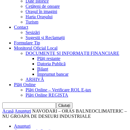
Date Istorice
Cetățeni de onoare
Orașul în imagini
Harta Orașului
Turism
Contact
Sesizări
Sugestii și Reclamații
Formulare Tip
Monitorul Oficial Local
DOCUMENTE ŞI INFORMAŢII FINANCIARE
Plăți restante
Datoria Publică
Bilanț
Împrumut bancar
ARHIVĂ
Plăți Online
Plăți Online – Verificare ROL E-tax
Plăți Online REGISTA
Acasă
Anunțuri
NAVODARI – ORAS BALNEOCLIMATERIC –
NU GROAPA DE DESEURI INDUSTRIALE
Anunțuri