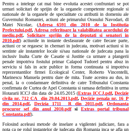
Pentru a intelege cat mai bine evolutia acestei confruntari se pot
urmari solicitari de sprijin de la organele competente regionale si
nationale de la organele de specialitate cu atributii in domeniu ale
Guvernului Romaniei, actiuni ale primarului Orasului Navodari, dl
Matei Nicolae, (
Adresa 6591 din 2010 de la Institutia
Prefectului.pdf
,
Adresa referitoare la valabilitatea acordului de
mediu.pdf
,
Solicitare sprijin de la deputati si senatori in
2010.pdf
) actiunile in instante desfasurate de catre fiecare parte,
actiuni ce se regasesc in chemari in judecata, motivari actiuni si in
sentinte ale instantelor locale si/sau nationale de judecata pana la
inclusiv Inalta Curte de Casatie si Justitie ca urmare a plangerii
penale impotriva fostului primar Calapod Tudorel pentru abuz in
serviciu si fals in acte publice in forma continuata si impotriva
reprezentantilor firmei Ecological Center, Roberto Vincentelli,
Marinescu Manuela pentru dare de mita. Toate acestea au dus, in
penal, la o condamnare definitiva de catre Tribunalui Constanta
confirmata de Curtea de Apel Constanta si ramasa definitiva in urma
Hotararii ICCJ din data de 24.05.2015 (
Extras ICCJ.pdf
,
Decizie
civila nr. 712 CA din 29.04.2013.pdf
,
Decizie penala nr. 16_P
din 2014.pdf
,
Decizia 1711 R din 2011.pdf
,
Ordonanta
procuror sef din anul 2010.pdf
si
Extras portal tribunal
Constanta.pdf
).
Folosind aceleasi metode de inselare a vigilentei judiciare, fara a
nota ca pe rolul instantelor de judecata din Romania inca se afla un