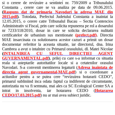
si o cerere de revizuire a sentintei nr. 759/2009 a Tribunalului
Constanta , cerere care se va analiza pe data de 09.06.2015.
(
Raspuns dat de primaria Navodari la adresa MAE din
2015.pdf
)
. Totodata, Prefectul Judetului Constanta a inaintat la
12.05.2015, o cerere catre Tribunalul Bacau – Sectia Contencios
Administrativ si Fiscal, prin care solicita repunerea pe rol a dosarului
nr 7233/118/2010, dosar in care se solicita declararea nulitatii
certificatelor de urbanism sus mentionate
(
prefect.pdf
)
. Directia
MAE insarcinata cu solutionarea acestor cazuri a primit un dosar
documentar referitor la aceasta situatie, iar directorul, dna. Irina
Cambrea a avut o intalnire cu Primarul orasulului, dl. Matei Nicolae
(
INTALNIREA CU SEFUL DIRECTIEI AGENT
GUVERNAMENTAL.pdf
)
, prilej cu care s-a informat cu situatia
reala si asteptarile autoritatilor locale si a cetatenilor orasului
Navodari. S-a convenit mentinerea legaturii (
Adresa inaintata de
directia agent guvernamental-MAE.pdf
) si o coordonare a
actiunilor pentru a se putea cere “revizuirea hotararii CEDO”,
primarul subliniind inca odata faptul ca indiferent de circumstante,
autorizatia nu va fi semnata, mai ales ca SC Ecological Center SA a
intrat in insolventa, iar hotararea CEDO (
Hotararea
CEDO/17.03.2015.pdf
) nu ar mai avea subiect juridic.