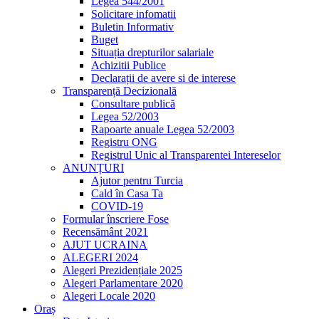
Legea 544/2001
Solicitare infomatii
Buletin Informativ
Buget
Situația drepturilor salariale
Achizitii Publice
Declarații de avere si de interese
Transparență Decizională
Consultare publică
Legea 52/2003
Rapoarte anuale Legea 52/2003
Registru ONG
Registrul Unic al Transparentei Intereselor
ANUNȚURI
Ajutor pentru Turcia
Cald în Casa Ta
COVID-19
Formular înscriere Fose
Recensământ 2021
AJUT UCRAINA
ALEGERI 2024
Alegeri Prezidențiale 2025
Alegeri Parlamentare 2020
Alegeri Locale 2020
Oraș