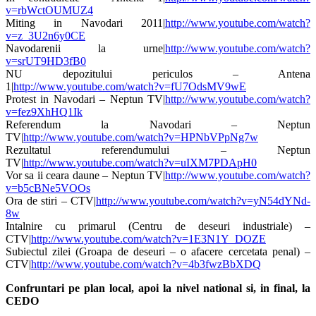
v=rbWctOUMUZ4
Miting in Navodari 2011|
http://www.youtube.com/watch?
v=z_3U2n6y0CE
Navodarenii la urne|
http://www.youtube.com/watch?
v=srUT9HD3fB0
NU depozitului periculos – Antena
1|
http://www.youtube.com/watch?v=fU7OdsMV9wE
Protest in Navodari – Neptun TV|
http://www.youtube.com/watch?
v=fez9XhHQ1Ik
Referendum la Navodari – Neptun
TV|
http://www.youtube.com/watch?v=HPNbVPpNg7w
Rezultatul referendumului – Neptun
TV|
http://www.youtube.com/watch?v=uIXM7PDApH0
Vor sa ii ceara daune – Neptun TV|
http://www.youtube.com/watch?
v=b5cBNe5VOOs
Ora de stiri – CTV|
http://www.youtube.com/watch?v=yN54dYNd-
8w
Intalnire cu primarul (Centru de deseuri industriale) –
CTV|
http://www.youtube.com/watch?v=1E3N1Y_DOZE
Subiectul zilei (Groapa de deseuri – o afacere cercetata penal) –
CTV|
http://www.youtube.com/watch?v=4b3fwzBbXDQ
Confruntari pe plan local, apoi la nivel national si, in final, la
CEDO