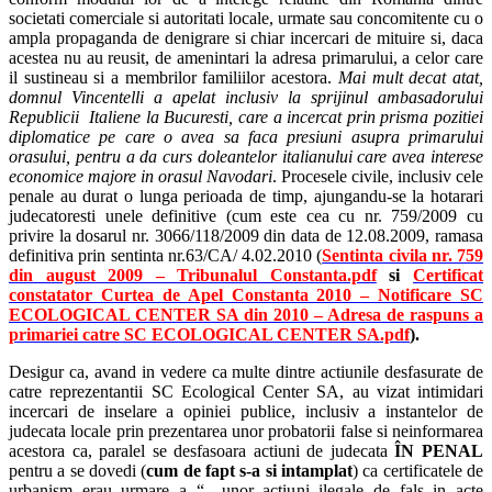
societati comerciale si autoritati locale, urmate sau concomitente cu o
ampla propaganda de denigrare si chiar incercari de mituire si, daca
acestea nu au reusit, de amenintari la adresa primarului, a celor care
il sustineau si a membrilor familiilor acestora.
Mai mult decat atat,
domnul Vincentelli a apelat inclusiv la sprijinul ambasadorului
Republicii Italiene la Bucuresti, care a incercat prin prisma pozitiei
diplomatice pe care o avea sa faca presiuni asupra primarului
orasului, pentru a da curs doleantelor italianului care avea interese
economice majore in orasul Navodari
. Procesele civile, inclusiv cele
penale au durat o lunga perioada de timp, ajungandu-se la hotarari
judecatoresti unele definitive (cum este cea cu nr. 759/2009 cu
privire la dosarul nr. 3066/118/2009 din data de 12.08.2009, ramasa
definitiva prin sentinta nr.63/CA/ 4.02.2010 (
Sentinta civila nr. 759
din august 2009 – Tribunalul Constanta.pdf
si
Certificat
constatator Curtea de Apel Constanta 2010 – Notificare SC
ECOLOGICAL CENTER SA din 2010 – Adresa de raspuns a
primariei catre SC ECOLOGICAL CENTER SA.pdf
).
Desigur ca, avand in vedere ca multe dintre actiunile desfasurate de
catre reprezentantii SC Ecological Center SA, au vizat intimidari
incercari de inselare a opiniei publice, inclusiv a instantelor de
judecata locale prin prezentarea unor probatorii false si neinformarea
acestora ca, paralel se desfasoara actiuni de judecata
ÎN PENAL
pentru a se dovedi (
cum de fapt s-a si intamplat
) ca certificatele de
urbanism erau urmare a “…unor actiuni ilegale de fals in acte