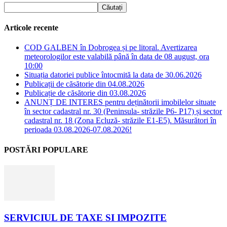
Articole recente
COD GALBEN în Dobrogea și pe litoral. Avertizarea
meteorologilor este valabilă până în data de 08 august, ora
10:00
Situația datoriei publice întocmită la data de 30.06.2026
Publicații de căsătorie din 04.08.2026
Publicație de căsătorie din 03.08.2026
ANUNȚ DE INTERES pentru deținătorii imobilelor situate
în sector cadastral nr. 30 (Peninsula- străzile P6- P17) și sector
cadastral nr. 18 (Zona Ecluză- străzile E1-E5). Măsurători în
perioada 03.08.2026-07.08.2026!
POSTĂRI POPULARE
SERVICIUL DE TAXE SI IMPOZITE