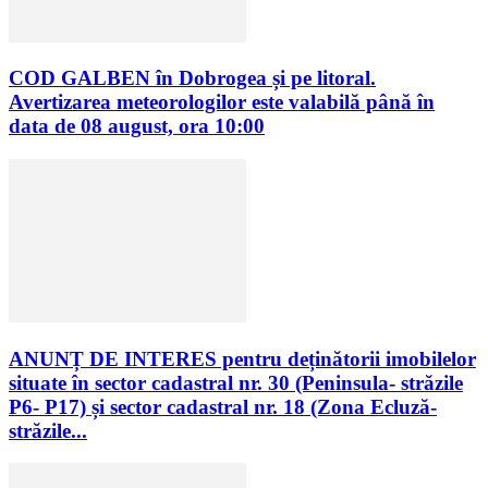
COD GALBEN în Dobrogea și pe litoral.
Avertizarea meteorologilor este valabilă până în
data de 08 august, ora 10:00
ANUNȚ DE INTERES pentru deținătorii imobilelor
situate în sector cadastral nr. 30 (Peninsula- străzile
P6- P17) și sector cadastral nr. 18 (Zona Ecluză-
străzile...