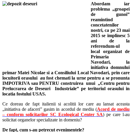
Abordam iar
problema „groapei
de gunoi”
reamintind
concetatenilor
nostri, ca pe 23 mai
2015 se implinesc 5
ani de la
referendum-ul
local organizat de
Primaria
Navodari, la
initiativa domnului
primar Matei Nicolae si a Consiliului Local Navodari, prin care
locuitorii orasului au fost chemati la urne pentru a se pronunta
IMPOTRIVA sau PENTRU construirea unui „Centru pentru
Prelucrarea de Deseuri Industriale” pe teritoriul orasului in
locatia fostului USAS.
Ce doreau de fapt italienii si acolitii lor care au lansat aceasta
„initiativa de afaceri” gasim in acordul de mediu (
Acord de mediu
– conform solicitarilor SC Ecological Center SA
) pe care l-au
solicitat organelor specializate in domeniu?
De fapt, cum s-au petrecut evenimentele?