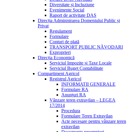
Diversitate și Incluziune
Evenimente Social
Raport de activitate DAS
Direcția Administrarea Domeniului Public și
Privat
Regulament
Formulare
Conturi de plată
TRANSPORT PUBLIC NĂVODARI
Exproprieri
Direcția Economică
Serviciul Impozite și Taxe Locale
Serviciul Buget Contabilitate
Compartiment Agricol
Registrul Agricol
INFORMATII GENERALE
Formulare RA
Anunțuri RA
Vânzare teren extravilan – LEGEA
17/2014
Procedura
Formulare Teren Extravilan
Acte necesare pentru vânzare teren
extravilan
Documente preemptori