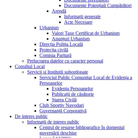
Documente Potențiali Cumpărători
Arendă
Informații generale
Acte Necesare
Urbanism
Valori Taxe Certificat de Urbanism
Anunțuri Urbanism
Direcția Poliția Locală
Protecția civilă
Comisia Paritară
Prelucrarea datelor cu caracter personal
Consiliul Local
Servicii si Institutii subordonate
Serviciul Public Comunitar Local de Evidența a
Persoanelor
Evidența Persoanelor
Publicații de căsătorie
Starea Civilă
Club Sportiv Navodari
Guvernanță Corporativă
De interes public
Informații de interes public
Centrul de resurse bibliografice în domeniul
guvernării deschise