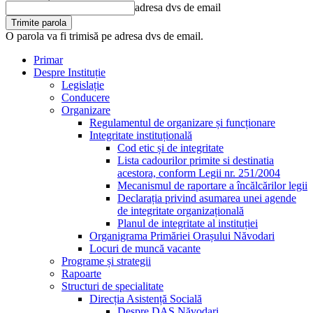
adresa dvs de email
O parola va fi trimisă pe adresa dvs de email.
Primar
Despre Instituție
Legislație
Conducere
Organizare
Regulamentul de organizare și funcționare
Integritate instituțională
Cod etic și de integritate
Lista cadourilor primite si destinatia
acestora, conform Legii nr. 251/2004
Mecanismul de raportare a încălcărilor legii
Declarația privind asumarea unei agende
de integritate organizațională
Planul de integritate al instituției
Organigrama Primăriei Orașului Năvodari
Locuri de muncă vacante
Programe și strategii
Rapoarte
Structuri de specialitate
Direcția Asistență Socială
Despre DAS Năvodari