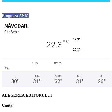
Prognoza ANM
NĂVODARI
Cer Senin
°
22.3
°
C
22.3
°
22.3
68%
8m/s
6%
D
LUN
MAR
MIE
J
30
°
31
°
32
°
31
°
26
°
ALEGEREA EDITORULUI
Caută