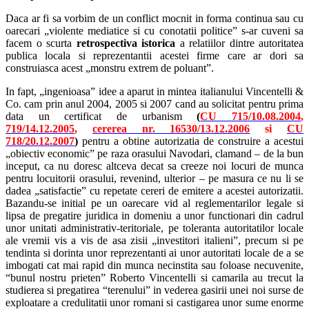
Daca ar fi sa vorbim de un conflict mocnit in forma continua sau cu
oarecari „violente mediatice si cu conotatii politice” s-ar cuveni sa
facem o scurta
retrospectiva istorica
a relatiilor dintre autoritatea
publica locala si reprezentantii acestei firme care ar dori sa
construiasca acest „monstru extrem de poluant”.
In fapt, „ingenioasa” idee a aparut in mintea italianului Vincentelli &
Co. cam prin anul 2004, 2005 si 2007 cand au solicitat pentru prima
data un certificat de urbanism
(
CU 715/10.08.2004
,
719/14.12.2005
,
cererea nr. 16530/13.12.2006
si
CU
718/20.12.2007
)
pentru a obtine autorizatia de construire a acestui
„obiectiv economic” pe raza orasului Navodari, clamand – de la bun
inceput, ca nu doresc altceva decat sa creeze noi locuri de munca
pentru locuitorii orasului, revenind, ulterior – pe masura ce nu li se
dadea „satisfactie” cu repetate cereri de emitere a acestei autorizatii.
Bazandu-se initial pe un oarecare vid al reglementarilor legale si
lipsa de pregatire juridica in domeniu a unor functionari din cadrul
unor unitati administrativ-teritoriale, pe toleranta autoritatilor locale
ale vremii vis a vis de asa zisii „investitori italieni”, precum si pe
tendinta si dorinta unor reprezentanti ai unor autoritati locale de a se
imbogati cat mai rapid din munca necinstita sau foloase necuvenite,
“bunul nostru prieten” Roberto Vincentelli si camarila au trecut la
studierea si pregatirea “terenului” in vederea gasirii unei noi surse de
exploatare a credulitatii unor romani si castigarea unor sume enorme