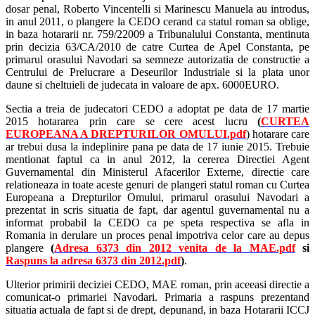
dosar penal, Roberto Vincentelli si Marinescu Manuela au introdus,
in anul 2011, o plangere la CEDO cerand ca statul roman sa oblige,
in baza hotararii nr. 759/22009 a Tribunalului Constanta, mentinuta
prin decizia 63/CA/2010 de catre Curtea de Apel Constanta, pe
primarul orasului Navodari sa semneze autorizatia de constructie a
Centrului de Prelucrare a Deseurilor Industriale si la plata unor
daune si cheltuieli de judecata in valoare de apx. 6000EURO.
Sectia a treia de judecatori CEDO a adoptat pe data de 17 martie
2015 hotararea prin care se cere acest lucru
(
CURTEA
EUROPEANA A DREPTURILOR OMULUI.pdf
) hotarare care
ar trebui dusa la indeplinire pana pe data de 17 iunie 2015. Trebuie
mentionat faptul ca in anul 2012, la cererea Directiei Agent
Guvernamental din Ministerul Afacerilor Externe, directie care
relationeaza in toate aceste genuri de plangeri statul roman cu Curtea
Europeana a Drepturilor Omului, primarul orasului Navodari a
prezentat in scris situatia de fapt, dar agentul guvernamental nu a
informat probabil la CEDO ca pe speta respectiva se afla in
Romania in derulare un proces penal impotriva celor care au depus
plangere
(
Adresa 6373 din 2012 venita de la MAE.pdf
si
Raspuns la adresa 6373 din 2012.pdf
)
.
Ulterior primirii deciziei CEDO, MAE roman, prin aceeasi directie a
comunicat-o primariei Navodari. Primaria a raspuns prezentand
situatia actuala de fapt si de drept, depunand, in baza Hotararii ICCJ