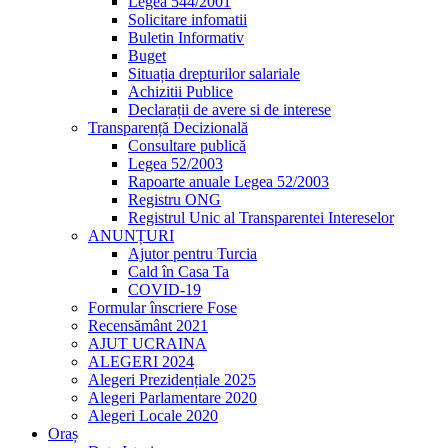
Legea 544/2001
Solicitare infomatii
Buletin Informativ
Buget
Situația drepturilor salariale
Achizitii Publice
Declarații de avere si de interese
Transparență Decizională
Consultare publică
Legea 52/2003
Rapoarte anuale Legea 52/2003
Registru ONG
Registrul Unic al Transparentei Intereselor
ANUNȚURI
Ajutor pentru Turcia
Cald în Casa Ta
COVID-19
Formular înscriere Fose
Recensământ 2021
AJUT UCRAINA
ALEGERI 2024
Alegeri Prezidențiale 2025
Alegeri Parlamentare 2020
Alegeri Locale 2020
Oraș