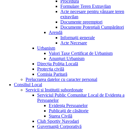
Procedura
Formulare Teren Extravilan
Acte necesare pentru vânzare teren
extravilan
Documente preemptori
Documente Potențiali Cumpărători
Arendă
Informații generale
Acte Necesare
Urbanism
Valori Taxe Certificat de Urbanism
Anunțuri Urbanism
Direcția Poliția Locală
Protecția civilă
Comisia Paritară
Prelucrarea datelor cu caracter personal
Consiliul Local
Servicii si Institutii subordonate
Serviciul Public Comunitar Local de Evidența a
Persoanelor
Evidența Persoanelor
Publicații de căsătorie
Starea Civilă
Club Sportiv Navodari
Guvernanță Corporativă