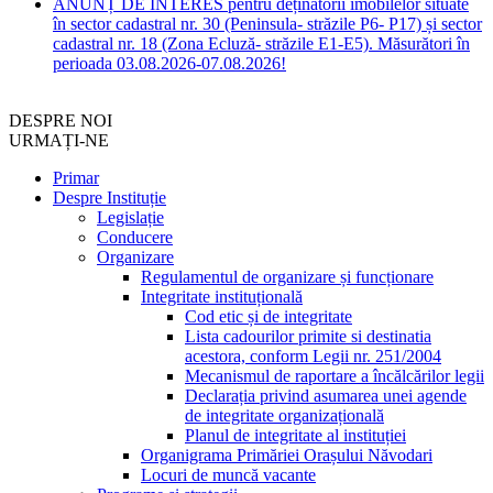
ANUNȚ DE INTERES pentru deținătorii imobilelor situate
în sector cadastral nr. 30 (Peninsula- străzile P6- P17) și sector
cadastral nr. 18 (Zona Ecluză- străzile E1-E5). Măsurători în
perioada 03.08.2026-07.08.2026!
DESPRE NOI
URMAȚI-NE
Primar
Despre Instituție
Legislație
Conducere
Organizare
Regulamentul de organizare și funcționare
Integritate instituțională
Cod etic și de integritate
Lista cadourilor primite si destinatia
acestora, conform Legii nr. 251/2004
Mecanismul de raportare a încălcărilor legii
Declarația privind asumarea unei agende
de integritate organizațională
Planul de integritate al instituției
Organigrama Primăriei Orașului Năvodari
Locuri de muncă vacante