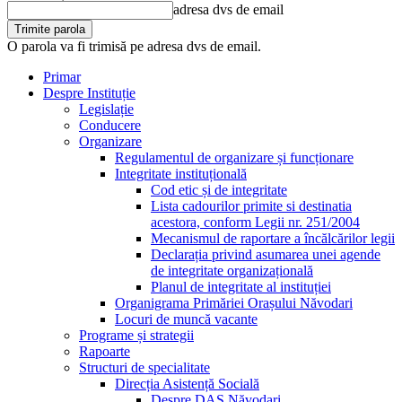
adresa dvs de email
O parola va fi trimisă pe adresa dvs de email.
Primar
Despre Instituție
Legislație
Conducere
Organizare
Regulamentul de organizare și funcționare
Integritate instituțională
Cod etic și de integritate
Lista cadourilor primite si destinatia
acestora, conform Legii nr. 251/2004
Mecanismul de raportare a încălcărilor legii
Declarația privind asumarea unei agende
de integritate organizațională
Planul de integritate al instituției
Organigrama Primăriei Orașului Năvodari
Locuri de muncă vacante
Programe și strategii
Rapoarte
Structuri de specialitate
Direcția Asistență Socială
Despre DAS Năvodari