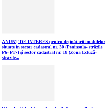
ANUNȚ DE INTERES pentru deținătorii imobilelor
situate în sector cadastral nr. 30 (Peninsula- străzile
P6- P17) și sector cadastral nr. 18 (Zona Ecluză-
străzile...