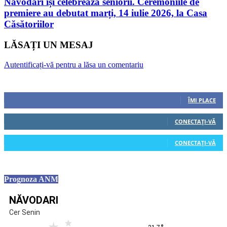
Năvodari își celebrează seniorii. Ceremoniile de
premiere au debutat marți, 14 iulie 2026, la Casa
Căsătoriilor
LĂSAȚI UN MESAJ
Autentificați-vă pentru a lăsa un comentariu
Urmăriți-ne
0
Fani
ÎMI PLACE
0
Cititori
CONECTAȚI-VĂ
0
Cititori
CONECTAȚI-VĂ
Prognoza ANM
NĂVODARI
Cer Senin