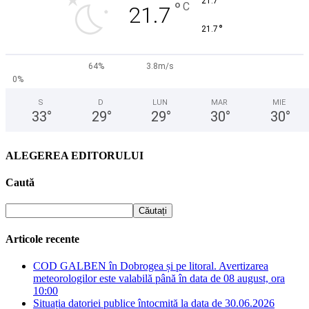
°
21.7
°
C
21.7
°
21.7
64%
3.8m/s
0%
S
D
LUN
MAR
MIE
33
°
29
°
29
°
30
°
30
°
ALEGEREA EDITORULUI
Caută
Articole recente
COD GALBEN în Dobrogea și pe litoral. Avertizarea
meteorologilor este valabilă până în data de 08 august, ora
10:00
Situația datoriei publice întocmită la data de 30.06.2026