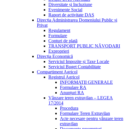
Diversitate și Incluziune
Evenimente Social
Raport de activitate DAS
Direcția Administrarea Domeniului Public și
Privat
Regulament
Formulare
Conturi de plată
TRANSPORT PUBLIC NĂVODARI
Exproprieri
Direcția Economică
Serviciul Impozite și Taxe Locale
Serviciul Buget Contabilitate
Compartiment Agricol
Registrul Agricol
INFORMATII GENERALE
Formulare RA
Anunțuri RA
Vânzare teren extravilan – LEGEA
17/2014
Procedura
Formulare Teren Extravilan
Acte necesare pentru vânzare teren
extravilan
Documente preemptori