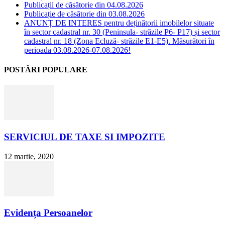
Publicații de căsătorie din 04.08.2026
Publicație de căsătorie din 03.08.2026
ANUNȚ DE INTERES pentru deținătorii imobilelor situate
în sector cadastral nr. 30 (Peninsula- străzile P6- P17) și sector
cadastral nr. 18 (Zona Ecluză- străzile E1-E5). Măsurători în
perioada 03.08.2026-07.08.2026!
POSTĂRI POPULARE
SERVICIUL DE TAXE SI IMPOZITE
12 martie, 2020
Evidența Persoanelor