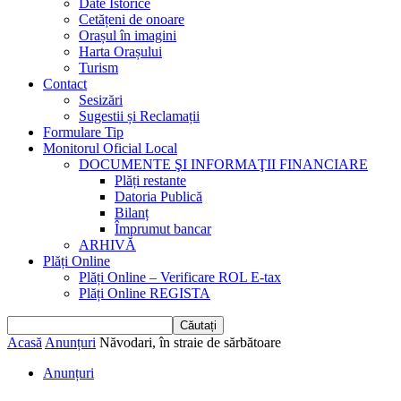
Date Istorice
Cetățeni de onoare
Orașul în imagini
Harta Orașului
Turism
Contact
Sesizări
Sugestii și Reclamații
Formulare Tip
Monitorul Oficial Local
DOCUMENTE ŞI INFORMAŢII FINANCIARE
Plăți restante
Datoria Publică
Bilanț
Împrumut bancar
ARHIVĂ
Plăți Online
Plăți Online – Verificare ROL E-tax
Plăți Online REGISTA
Acasă
Anunțuri
Năvodari, în straie de sărbătoare
Anunțuri