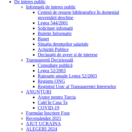
De interes public
Informații de interes public
Centrul de resurse bibliografice în domeniul
guvernării deschise
Legea 544/2001
Solicitare infomatii
Buletin Informativ
Buget
Situația drepturilor salariale
Achizitii Publice
Declarații de avere si de interese
Transparență Decizională
Consultare publică
Legea 52/2003
Rapoarte anuale Legea 52/2003
Registru ONG
Registrul Unic al Transparentei Intereselor
ANUNȚURI
Ajutor pentru Turcia
Cald în Casa Ta
COVID-19
Formular înscriere Fose
Recensământ 2021
AJUT UCRAINA
ALEGERI 2024