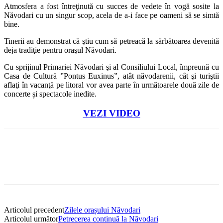
Atmosfera a fost întreţinută cu succes de vedete în vogă sosite la
Năvodari cu un singur scop, acela de a-i face pe oameni să se simtă
bine.
Tinerii au demonstrat că ştiu cum să petreacă la sărbătoarea devenită
deja tradiţie pentru oraşul Năvodari.
Cu sprijinul Primariei Năvodari şi al Consiliului Local, împreună cu
Casa de Cultură ”Pontus Euxinus”, atât năvodarenii, cât şi turiştii
aflaţi în vacanţă pe litoral vor avea parte în următoarele două zile de
concerte și spectacole inedite.
VEZI VIDEO
Articolul precedent
Zilele orașului Năvodari
Articolul următor
Petrecerea continuă la Năvodari