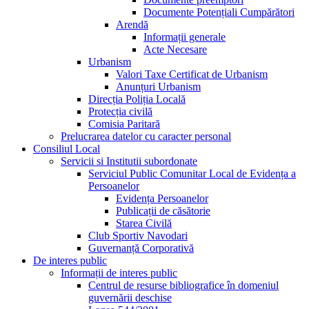
Documente Potențiali Cumpărători
Arendă
Informații generale
Acte Necesare
Urbanism
Valori Taxe Certificat de Urbanism
Anunțuri Urbanism
Direcția Poliția Locală
Protecția civilă
Comisia Paritară
Prelucrarea datelor cu caracter personal
Consiliul Local
Servicii si Institutii subordonate
Serviciul Public Comunitar Local de Evidența a
Persoanelor
Evidența Persoanelor
Publicații de căsătorie
Starea Civilă
Club Sportiv Navodari
Guvernanță Corporativă
De interes public
Informații de interes public
Centrul de resurse bibliografice în domeniul
guvernării deschise