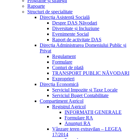
Programe și strategii
Rapoarte
Structuri de specialitate
Direcția Asistență Socială
Despre DAS Năvodari
Diversitate și Incluziune
Evenimente Social
Raport de activitate DAS
Direcția Administrarea Domeniului Public și
Privat
Regulament
Formulare
Conturi de plată
TRANSPORT PUBLIC NĂVODARI
Exproprieri
Direcția Economică
Serviciul Impozite și Taxe Locale
Serviciul Buget Contabilitate
Compartiment Agricol
Registrul Agricol
INFORMATII GENERALE
Formulare RA
Anunțuri RA
Vânzare teren extravilan – LEGEA
17/2014