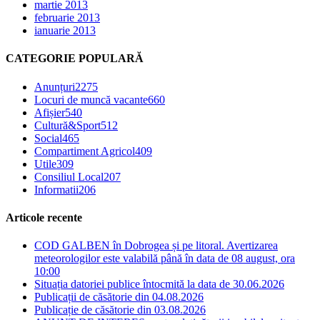
martie 2013
februarie 2013
ianuarie 2013
CATEGORIE POPULARĂ
Anunțuri
2275
Locuri de muncă vacante
660
Afișier
540
Cultură&Sport
512
Social
465
Compartiment Agricol
409
Utile
309
Consiliul Local
207
Informatii
206
Articole recente
COD GALBEN în Dobrogea și pe litoral. Avertizarea
meteorologilor este valabilă până în data de 08 august, ora
10:00
Situația datoriei publice întocmită la data de 30.06.2026
Publicații de căsătorie din 04.08.2026
Publicație de căsătorie din 03.08.2026