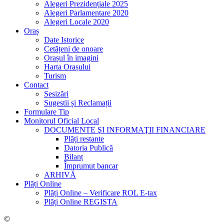
Alegeri Prezidențiale 2025
Alegeri Parlamentare 2020
Alegeri Locale 2020
Oraș
Date Istorice
Cetățeni de onoare
Orașul în imagini
Harta Orașului
Turism
Contact
Sesizări
Sugestii și Reclamații
Formulare Tip
Monitorul Oficial Local
DOCUMENTE ŞI INFORMAŢII FINANCIARE
Plăți restante
Datoria Publică
Bilanț
Împrumut bancar
ARHIVĂ
Plăți Online
Plăți Online – Verificare ROL E-tax
Plăți Online REGISTA
©