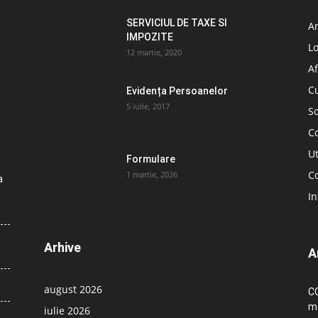
SERVICIUL DE TAXE SI
A
IMPOZITE
L
12 martie, 2020
Af
C
Evidența Persoanelor
5 iulie, 2017
So
C
Ut
Formulare
Co
1 martie, 2026
a
In
Arhive
A
august 2026
CO
me
iulie 2026