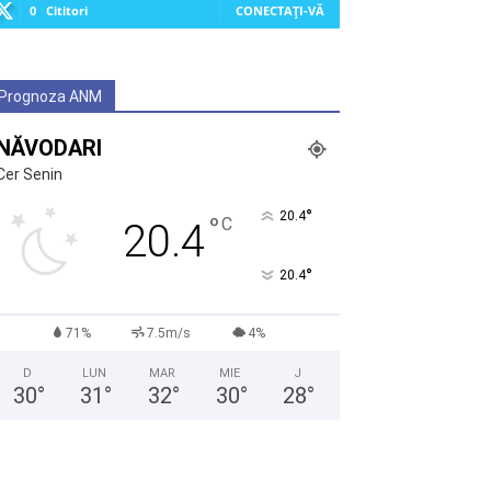
0
Cititori
CONECTAȚI-VĂ
Prognoza ANM
NĂVODARI
Cer Senin
°
20.4
°
C
20.4
°
20.4
71%
7.5m/s
4%
D
LUN
MAR
MIE
J
30
°
31
°
32
°
30
°
28
°