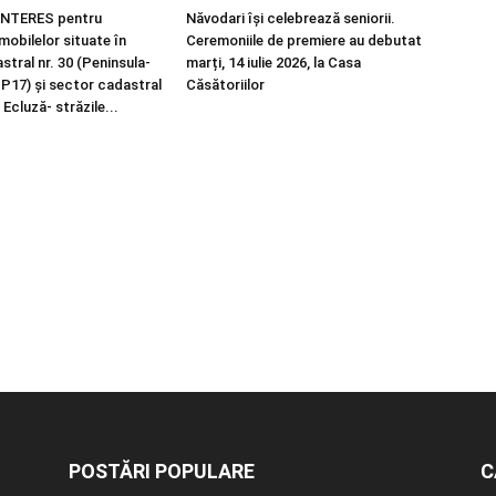
NTERES pentru
Năvodari își celebrează seniorii.
imobilelor situate în
Ceremoniile de premiere au debutat
tral nr. 30 (Peninsula-
marți, 14 iulie 2026, la Casa
 P17) și sector cadastral
Căsătoriilor
 Ecluză- străzile...
POSTĂRI POPULARE
C