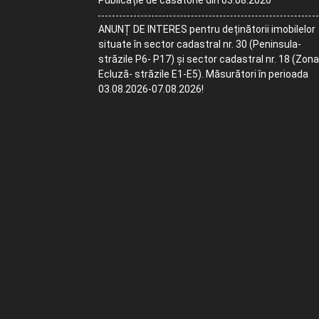
Publicație de căsătorie din 03.08.2026
ANUNȚ DE INTERES pentru deținătorii imobilelor
situate în sector cadastral nr. 30 (Peninsula-
străzile P6- P17) și sector cadastral nr. 18 (Zona
Ecluză- străzile E1-E5). Măsurători în perioada
03.08.2026-07.08.2026!