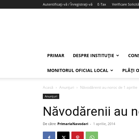
Autentificați-vă / Înregistrați-vă
E-Tax
Verificare Solicită
PRIMAR
DESPRE INSTITUȚIE
CONS
MONITORUL OFICIAL LOCAL
PLĂȚI 
Acasă
Anunțuri
Năvodărenii au noroc de 1 aprilie
Anunțuri
Năvodărenii au no
De către
PrimariaNavodari
-
1 aprilie, 2014