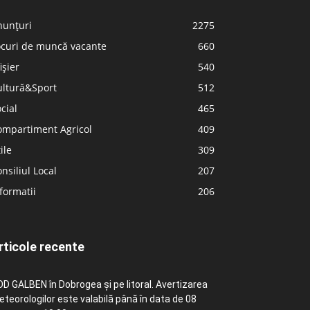
nunțuri
2275
ocuri de muncă vacante
660
ișier
540
ultură&Sport
512
cial
465
ompartiment Agricol
409
ile
309
nsiliul Local
207
formatii
206
rticole recente
D GALBEN în Dobrogea și pe litoral. Avertizarea
teorologilor este valabilă până în data de 08