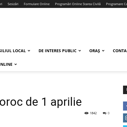
ri
Sesizări
Formulare Online
Programări Online Starea Civilă
Programare Car
ILIUL LOCAL
DE INTERES PUBLIC
ORAȘ
CONTA
ONLINE
roc de 1 aprilie
1842
0