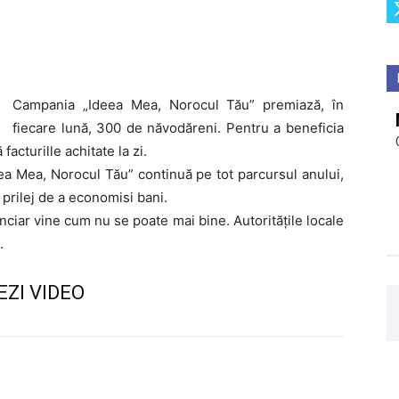
Campania „Ideea Mea, Norocul Tău” premiază, în
fiecare lună, 300 de năvodăreni. Pentru a beneficia
facturille achitate la zi.
ea Mea, Norocul Tău” continuă pe tot parcursul anului,
 prilej de a economisi bani.
anciar vine cum nu se poate mai bine. Autoritățile locale
.
EZI VIDEO