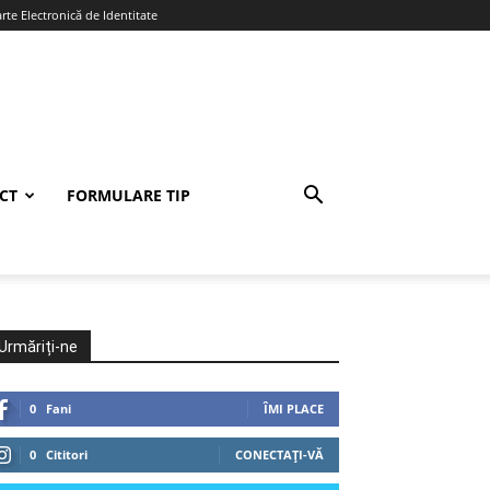
te Electronică de Identitate
CT
FORMULARE TIP
Urmăriți-ne
0
Fani
ÎMI PLACE
0
Cititori
CONECTAȚI-VĂ