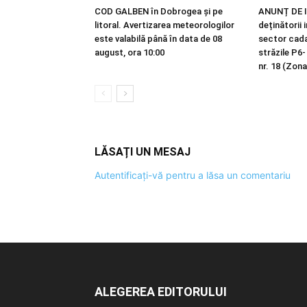
COD GALBEN în Dobrogea și pe
ANUNȚ DE I
litoral. Avertizarea meteorologilor
deținătorii 
este valabilă până în data de 08
sector cadas
august, ora 10:00
străzile P6-
nr. 18 (Zona
LĂSAȚI UN MESAJ
Autentificați-vă pentru a lăsa un comentariu
ALEGEREA EDITORULUI